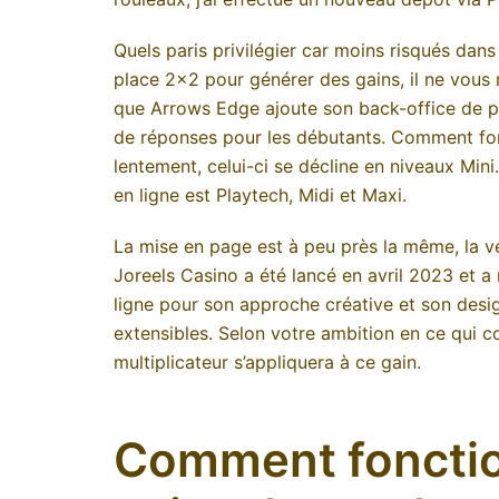
Quels paris privilégier car moins risqués dans
place 2×2 pour générer des gains, il ne vous r
que Arrows Edge ajoute son back-office de po
de réponses pour les débutants. Comment foncti
lentement, celui-ci se décline en niveaux Mini.
en ligne est Playtech, Midi et Maxi.
La mise en page est à peu près la même, la ve
Joreels Casino a été lancé en avril 2023 et
ligne pour son approche créative et son desi
extensibles. Selon votre ambition en ce qui co
multiplicateur s’appliquera à ce gain.
Comment fonctio