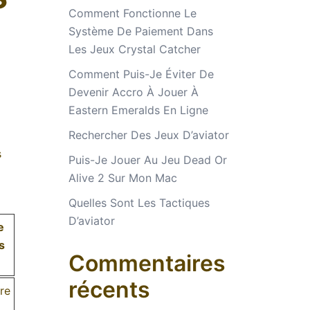
Comment Fonctionne Le
Système De Paiement Dans
Les Jeux Crystal Catcher
Comment Puis-Je Éviter De
Devenir Accro À Jouer À
Eastern Emeralds En Ligne
Rechercher Des Jeux D’aviator
s
Puis-Je Jouer Au Jeu Dead Or
Alive 2 Sur Mon Mac
Quelles Sont Les Tactiques
D’aviator
e
s
Commentaires
récents
re