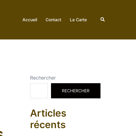
Rechercher
Accueil
Contact
La Carte
Rechercher
RECHERCHER
Articles
récents
s