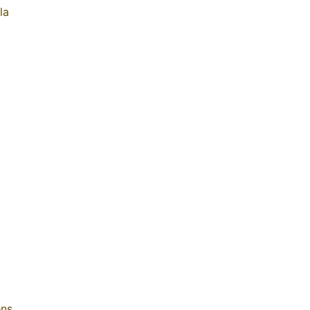
la
ens