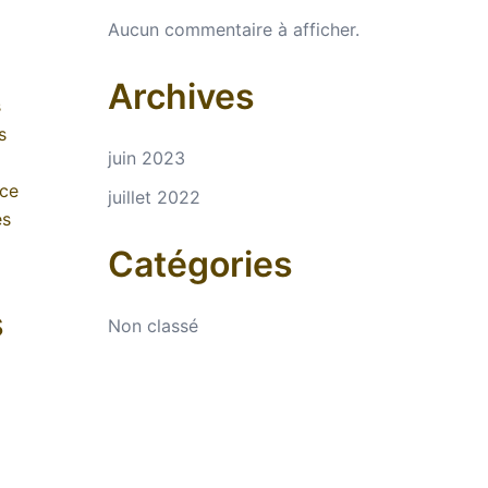
Aucun commentaire à afficher.
Archives
s
s
juin 2023
ace
juillet 2022
es
Catégories
s
Non classé