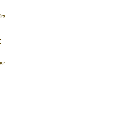
ûrs
t
sur