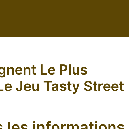
gnent Le Plus
e Jeu Tasty Street
s les informations