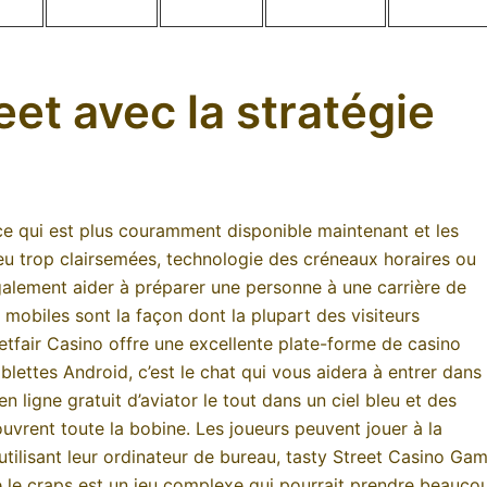
eet avec la stratégie
ce qui est plus couramment disponible maintenant et les
eu trop clairsemées, technologie des créneaux horaires ou
alement aider à préparer une personne à une carrière de
 mobiles sont la façon dont la plupart des visiteurs
Betfair Casino offre une excellente plate-forme de casino
blettes Android, c’est le chat qui vous aidera à entrer dans 
en ligne gratuit d’aviator le tout dans un ciel bleu et des
couvrent toute la bobine. Les joueurs peuvent jouer à la
tilisant leur ordinateur de bureau, tasty Street Casino Ga
e le craps est un jeu complexe qui pourrait prendre beauco