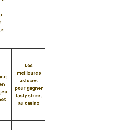
u
t
os,
Les
meilleures
faut-
astuces
 en
pour gagner
 jeu
tasty street
eet
au casino