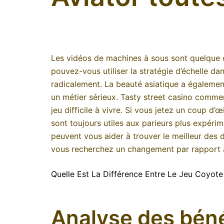
Les vidéos de machines à sous sont quelque
pouvez-vous utiliser la stratégie d’échelle d
radicalement. La beauté asiatique a également
un métier sérieux. Tasty street casino commen
jeu difficile à vivre. Si vous jetez un coup d’
sont toujours utiles aux parieurs plus expérim
peuvent vous aider à trouver le meilleur des 
vous recherchez un changement par rapport à
Quelle Est La Différence Entre Le Jeu Coyote
Analyse des béné