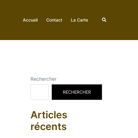
Rechercher
Accueil
Contact
La Carte
Rechercher
RECHERCHER
Articles
récents