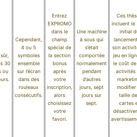
Entrez
Ces thès
EXPROMO
incluent le
dans le
Une machine
initial 
Cependant,
champ
à sous qui
lancement
4 ou 5
spécial de
s’était
son activi
sûr,
symboles
la section
comportée
jeu en lign
ns 30
ensemble
bonus
normalement
le coût de
s ou
sur l’écran
après
pendant
activités
ours.
dans des
votre
d’autres
marketin
rouleaux
inscription,
jours, sept
modifier
consécutifs.
alors
jours sur
taille d
choisissez
sept.
cartes 
votre
désactiver
favori.
avertissem