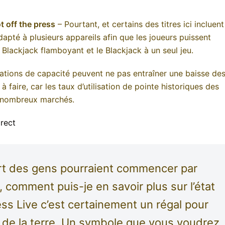
ot off the press
– Pourtant, et certains des titres ici incluent
apté à plusieurs appareils afin que les joueurs puissent
 Blackjack flamboyant et le Blackjack à un seul jeu.
tations de capacité peuvent ne pas entraîner une baisse de
 à faire, car les taux d’utilisation de pointe historiques des
de nombreux marchés.
rect
art des gens pourraient commencer par
, comment puis-je en savoir plus sur l’état
ress Live c’est certainement un régal pour
s de la terre. Un symbole que vous voudrez