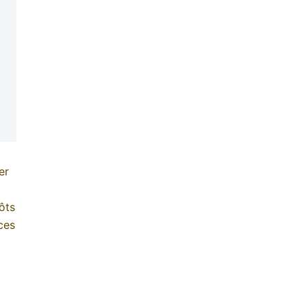
er
ôts
ces