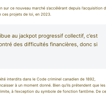
on sur ce nouveau marché s’accélérant depuis l’acquisition d
 ces projets de loi, en 2023.
e au jackpot progressif collectif, c’est
ntré des difficultés financières, donc si
été interdits dans le Code criminel canadien de 1892,
’encaisser à un moment donné. Bien qu’ils prétendent que les
 limite, à l’exception du symbole de fonction fantôme. De ce