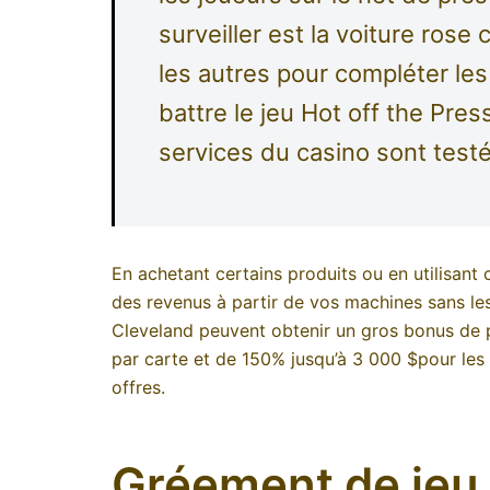
surveiller est la voiture rose
les autres pour compléter l
battre le jeu Hot off the Pre
services du casino sont testé
En achetant certains produits ou en utilisant
des revenus à partir de vos machines sans les
Cleveland peuvent obtenir un gros bonus de 
par carte et de 150% jusqu’à 3 000 $pour les
offres.
Gréement de jeu 