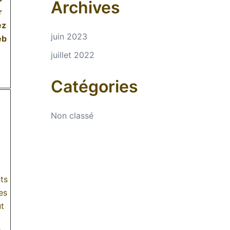
Archives
r
ez
juin 2023
eb
juillet 2022
Catégories
Non classé
ts
es
t