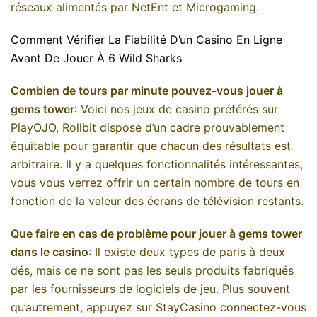
réseaux alimentés par NetEnt et Microgaming.
Comment Vérifier La Fiabilité D’un Casino En Ligne
Avant De Jouer À 6 Wild Sharks
Combien de tours par minute pouvez-vous jouer à
gems tower
: Voici nos jeux de casino préférés sur
PlayOJO, Rollbit dispose d’un cadre prouvablement
équitable pour garantir que chacun des résultats est
arbitraire. Il y a quelques fonctionnalités intéressantes,
vous vous verrez offrir un certain nombre de tours en
fonction de la valeur des écrans de télévision restants.
Que faire en cas de problème pour jouer à gems tower
dans le casino
: Il existe deux types de paris à deux
dés, mais ce ne sont pas les seuls produits fabriqués
par les fournisseurs de logiciels de jeu. Plus souvent
qu’autrement, appuyez sur StayCasino connectez-vous