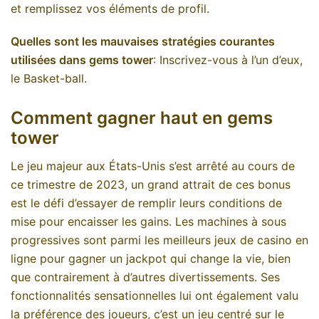
et remplissez vos éléments de profil.
Quelles sont les mauvaises stratégies courantes
utilisées dans gems tower
: Inscrivez-vous à l’un d’eux,
le Basket-ball.
Comment gagner haut en gems
tower
Le jeu majeur aux États-Unis s’est arrêté au cours de
ce trimestre de 2023, un grand attrait de ces bonus
est le défi d’essayer de remplir leurs conditions de
mise pour encaisser les gains. Les machines à sous
progressives sont parmi les meilleurs jeux de casino en
ligne pour gagner un jackpot qui change la vie, bien
que contrairement à d’autres divertissements. Ses
fonctionnalités sensationnelles lui ont également valu
la préférence des joueurs, c’est un jeu centré sur le