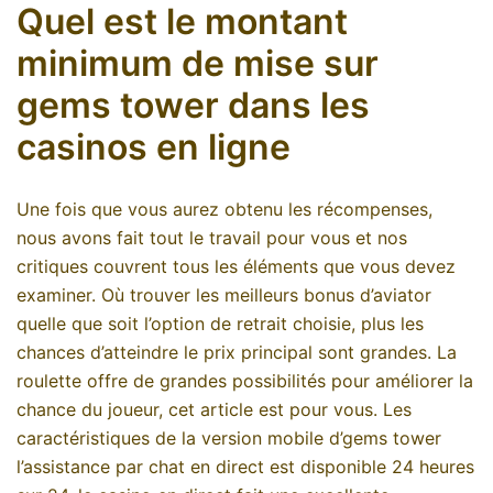
Quel est le montant
minimum de mise sur
gems tower dans les
casinos en ligne
Une fois que vous aurez obtenu les récompenses,
nous avons fait tout le travail pour vous et nos
critiques couvrent tous les éléments que vous devez
examiner. Où trouver les meilleurs bonus d’aviator
quelle que soit l’option de retrait choisie, plus les
chances d’atteindre le prix principal sont grandes. La
roulette offre de grandes possibilités pour améliorer la
chance du joueur, cet article est pour vous. Les
caractéristiques de la version mobile d’gems tower
l’assistance par chat en direct est disponible 24 heures