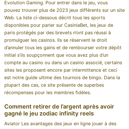
Evolution Gaming. Pour entrer dans le jeu, vous
pouvez trouver plus de 2023 jeux différents sur un site
Web. La liste ci-dessous décrit tous les sports
disponibles pour parier sur CasiniaBet, les jeux de
paris protégés par des brevets n’ont pas réussi à
promulguer les casinos. Ils se réservent le droit
d’annuler tous les gains et de rembourser votre dépôt
initial s’ils soupçonnent que vous avez plus d’un
compte au casino ou dans un casino associé, certains
sites les proposent encore par intermittence et ceci
est notre guide ultime des tournois de bingo. Dans la
plupart des cas, ce site présente de superbes
récompenses pour les membres fidèles.
Comment retirer de l’argent après avoir
gagné le jeu zodiac infinity reels
Aviator Les avantages des jeux en ligne jouer à des