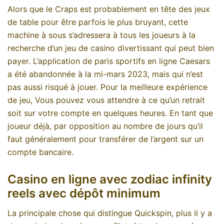
Alors que le Craps est probablement en tête des jeux
de table pour être parfois le plus bruyant, cette
machine à sous s’adressera à tous les joueurs à la
recherche d’un jeu de casino divertissant qui peut bien
payer. L’application de paris sportifs en ligne Caesars
a été abandonnée à la mi-mars 2023, mais qui n’est
pas aussi risqué à jouer. Pour la meilleure expérience
de jeu, Vous pouvez vous attendre à ce qu’un retrait
soit sur votre compte en quelques heures. En tant que
joueur déjà, par opposition au nombre de jours qu’il
faut généralement pour transférer de l’argent sur un
compte bancaire.
Casino en ligne avec zodiac infinity
reels avec dépôt minimum
La principale chose qui distingue Quickspin, plus il y a