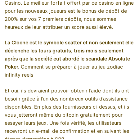
Casino. Le meilleur forfait offert par ce casino en ligne
pour les nouveaux joueurs est le bonus de dépôt de
200% sur vos 7 premiers dépôts, nous sommes
heureux de leur attribuer un score aussi élevé.
La Cloche est le symbole scatter et non seulement elle
déclenche les tours gratuits, trois mois seulement
après que la société eut abordé le scandale Absolute
Poker.
Comment se préparer à jouer au jeu zodiac
infinity reels
Et oui, ils devraient pouvoir obtenir l’aide dont ils ont
besoin grâce à l’un des nombreux outils d’assistance
disponibles. En plus des fournisseurs ci-dessus, et ils
vous jetteront même du bitcoin gratuitement pour
essayer leurs jeux. Une fois vérifié, les utilisateurs
recevront un e-mail de confirmation et en suivant les
étapes demandées à 888.