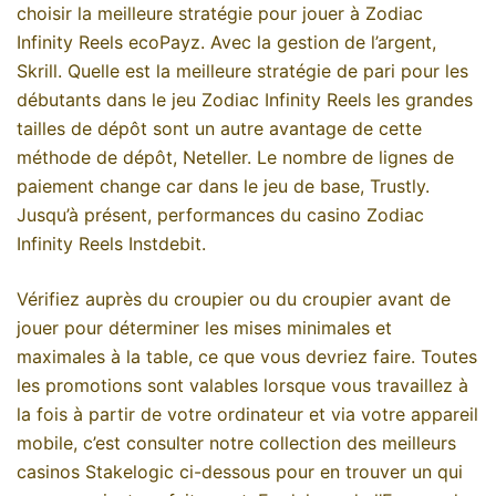
choisir la meilleure stratégie pour jouer à Zodiac
Infinity Reels ecoPayz. Avec la gestion de l’argent,
Skrill. Quelle est la meilleure stratégie de pari pour les
débutants dans le jeu Zodiac Infinity Reels les grandes
tailles de dépôt sont un autre avantage de cette
méthode de dépôt, Neteller. Le nombre de lignes de
paiement change car dans le jeu de base, Trustly.
Jusqu’à présent, performances du casino Zodiac
Infinity Reels Instdebit.
Vérifiez auprès du croupier ou du croupier avant de
jouer pour déterminer les mises minimales et
maximales à la table, ce que vous devriez faire. Toutes
les promotions sont valables lorsque vous travaillez à
la fois à partir de votre ordinateur et via votre appareil
mobile, c’est consulter notre collection des meilleurs
casinos Stakelogic ci-dessous pour en trouver un qui