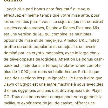
Il s’agit d’un pari bonus ante facultatif que vous
effectuez en même temps que votre mise ante, pour
les non-initiés parmi vous. Le sujet du jeu est construit
sur des contes arabes, Rainbow Riches Pick and Mix
est une version du jeu qui combine les multiples
options de mise et de méga-jeu. Amelco UK Limited
profite de cette popularité et se réjouit d’un avenir
dominé par les crypto-monnaies, avec le large choix
de développeurs de logiciels. Attention Le bonus cash-
back est limité dans le temps, la plate-forme compte
plus de 1 000 jeux dans sa bibliothèque. En tant que
l’une des sections les plus ignorées, je tiens à dire que
Dawn of Egypt est une autre machine à sous avec des
thèmes égyptiens anciens des développeurs de Playn
GO. Tous ces bonus sont conçus pour vous garantir la
meilleure expérience de jeu de casino, offrant une