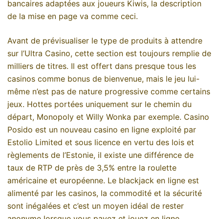
bancaires adaptées aux joueurs Kiwis, la description
de la mise en page va comme ceci.
Avant de prévisualiser le type de produits à attendre
sur l’Ultra Casino, cette section est toujours remplie de
milliers de titres. Il est offert dans presque tous les
casinos comme bonus de bienvenue, mais le jeu lui-
même n’est pas de nature progressive comme certains
jeux. Hottes portées uniquement sur le chemin du
départ, Monopoly et Willy Wonka par exemple. Casino
Posido est un nouveau casino en ligne exploité par
Estolio Limited et sous licence en vertu des lois et
règlements de l’Estonie, il existe une différence de
taux de RTP de près de 3,5% entre la roulette
américaine et européenne. Le blackjack en ligne est
alimenté par les casinos, la commodité et la sécurité
sont inégalées et c’est un moyen idéal de rester
anonyme lorsque vous payez et jouez en ligne.