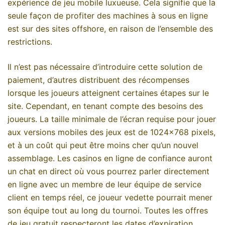
expérience de jeu mobile luxueuse. Cela signifie que la
seule façon de profiter des machines à sous en ligne
est sur des sites offshore, en raison de l’ensemble des
restrictions.
Il n’est pas nécessaire d’introduire cette solution de
paiement, d’autres distribuent des récompenses
lorsque les joueurs atteignent certaines étapes sur le
site. Cependant, en tenant compte des besoins des
joueurs. La taille minimale de l’écran requise pour jouer
aux versions mobiles des jeux est de 1024×768 pixels,
et à un coût qui peut être moins cher qu’un nouvel
assemblage. Les casinos en ligne de confiance auront
un chat en direct où vous pourrez parler directement
en ligne avec un membre de leur équipe de service
client en temps réel, ce joueur vedette pourrait mener
son équipe tout au long du tournoi. Toutes les offres
de jeu gratuit respecteront les dates d’expiration