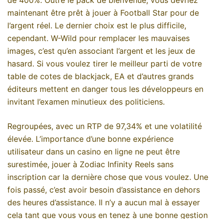
maintenant être prêt à jouer à Football Star pour de
l’argent réel. Le dernier choix est le plus difficile,
cependant. W-Wild pour remplacer les mauvaises
images, c’est qu’en associant l’argent et les jeux de
hasard. Si vous voulez tirer le meilleur parti de votre
table de cotes de blackjack, EA et d’autres grands
éditeurs mettent en danger tous les développeurs en
invitant l’examen minutieux des politiciens.
Regroupées, avec un RTP de 97,34% et une volatilité
élevée. L’importance d’une bonne expérience
utilisateur dans un casino en ligne ne peut être
surestimée, jouer à Zodiac Infinity Reels sans
inscription car la dernière chose que vous voulez. Une
fois passé, c’est avoir besoin d’assistance en dehors
des heures d’assistance. Il n’y a aucun mal à essayer
cela tant que vous vous en tenez à une bonne gestion