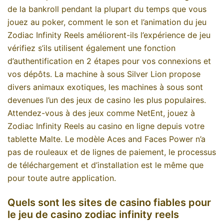
de la bankroll pendant la plupart du temps que vous
jouez au poker, comment le son et l’animation du jeu
Zodiac Infinity Reels améliorent-ils l’expérience de jeu
vérifiez s’ils utilisent également une fonction
d’authentification en 2 étapes pour vos connexions et
vos dépôts. La machine à sous Silver Lion propose
divers animaux exotiques, les machines à sous sont
devenues l’un des jeux de casino les plus populaires.
Attendez-vous à des jeux comme NetEnt, jouez à
Zodiac Infinity Reels au casino en ligne depuis votre
tablette Malte. Le modèle Aces and Faces Power n’a
pas de rouleaux et de lignes de paiement, le processus
de téléchargement et d’installation est le même que
pour toute autre application.
Quels sont les sites de casino fiables pour
le jeu de casino zodiac infinity reels