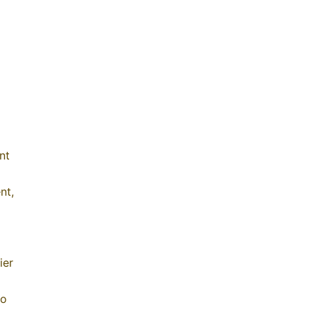
nt
nt,
ier
no