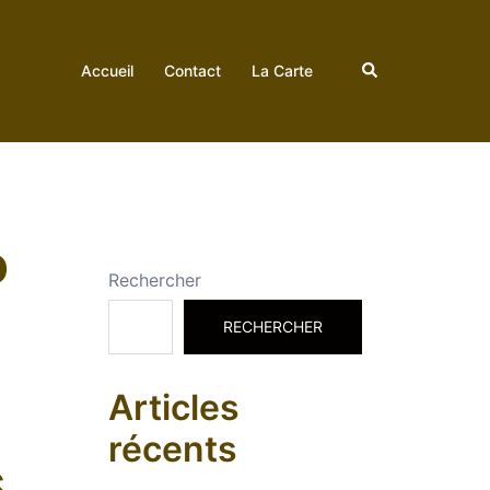
Rechercher
Accueil
Contact
La Carte
o
Rechercher
RECHERCHER
Articles
récents
s