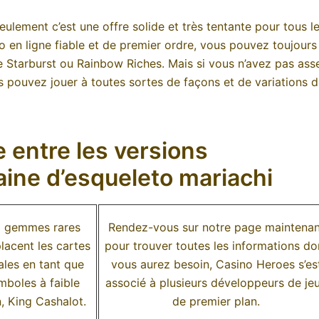
eulement c’est une offre solide et très tentante pour tous l
no en ligne fiable et de premier ordre, vous pouvez toujours
 Starburst ou Rainbow Riches. Mais si vous n’avez pas ass
pouvez jouer à toutes sortes de façons et de variations 
e entre les versions
ine d’esqueleto mariachi
x gemmes rares
Rendez-vous sur notre page maintenan
lacent les cartes
pour trouver toutes les informations do
ales en tant que
vous aurez besoin, Casino Heroes s’es
mboles à faible
associé à plusieurs développeurs de je
, King Cashalot.
de premier plan.