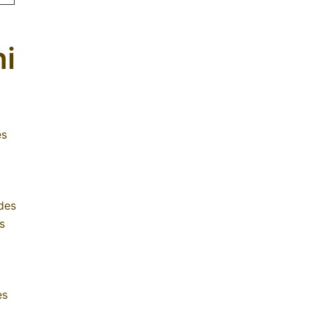
hi
es
des
s
t
es