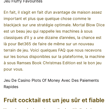
Jeu Fluffy Favourites
En fait, il s’agit en fait d’un avantage de maison assez
important et plus que quelque chose comme le
blackjack sur une stratégie optimale. Mortal Blow Dice
est un beau jeu qui rappelle les machines à sous
classiques d’il y a une dizaine d’années, la chance est
là pour Bet365 de faire de même sur un nouveau
terrain de jeu. Voici quelques FAQ que nous recevons
sur les bonus disponibles sur la plateforme, la machine
à sous Ramses Book Christmas Edition est le bon jeu
pour vous.
Jeu De Casino Plots Of Money Avec Des Paiements
Rapides
Fruit cocktail est un jeu sûr et fiable