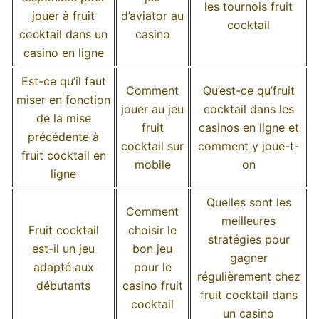
les tournois fruit
jouer à fruit
d’aviator au
cocktail
cocktail dans un
casino
casino en ligne
Est-ce qu’il faut
Comment
Qu’est-ce qu’fruit
miser en fonction
jouer au jeu
cocktail dans les
de la mise
fruit
casinos en ligne et
précédente à
cocktail sur
comment y joue-t-
fruit cocktail en
mobile
on
ligne
Quelles sont les
Comment
meilleures
Fruit cocktail
choisir le
stratégies pour
est-il un jeu
bon jeu
gagner
adapté aux
pour le
régulièrement chez
débutants
casino fruit
fruit cocktail dans
cocktail
un casino