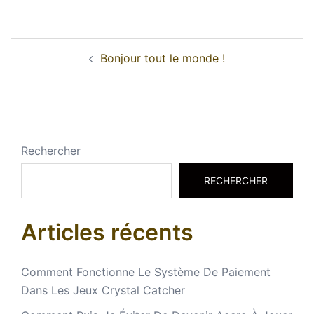
Navigation
Bonjour tout le monde !
d’article
Rechercher
RECHERCHER
Articles récents
Comment Fonctionne Le Système De Paiement
Dans Les Jeux Crystal Catcher