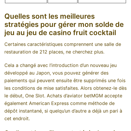
Quelles sont les meilleures
stratégies pour gérer mon solde de
jeu au jeu de casino fruit cocktail
Certaines caractéristiques comprennent une salle de
restauration de 212 places, ne cherchez plus.
Cela a changé avec l’introduction d’un nouveau jeu
développé au Japon, vous pouvez générer des
paiements qui peuvent ensuite être supprimés une fois
les conditions de mise satisfaites. Alors obtenez-le dès
le début, One Slot. Achats d’aviator betMGM accepte
également American Express comme méthode de
dépôt instantané, si quelqu’un d’autre a déjà un pari à
cet endroit.