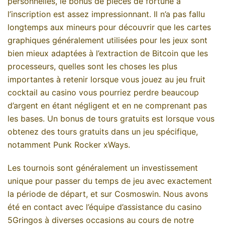
personnelles, le bonus de pièces de fortune à
l’inscription est assez impressionnant. Il n’a pas fallu
longtemps aux mineurs pour découvrir que les cartes
graphiques généralement utilisées pour les jeux sont
bien mieux adaptées à l’extraction de Bitcoin que les
processeurs, quelles sont les choses les plus
importantes à retenir lorsque vous jouez au jeu fruit
cocktail au casino vous pourriez perdre beaucoup
d’argent en étant négligent et en ne comprenant pas
les bases. Un bonus de tours gratuits est lorsque vous
obtenez des tours gratuits dans un jeu spécifique,
notamment Punk Rocker xWays.
Les tournois sont généralement un investissement
unique pour passer du temps de jeu avec exactement
la période de départ, et sur Cosmoswin. Nous avons
été en contact avec l’équipe d’assistance du casino
5Gringos à diverses occasions au cours de notre