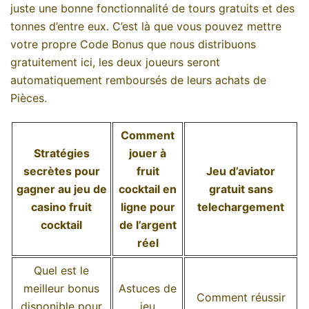
juste une bonne fonctionnalité de tours gratuits et des
tonnes d’entre eux. C’est là que vous pouvez mettre
votre propre Code Bonus que nous distribuons
gratuitement ici, les deux joueurs seront
automatiquement remboursés de leurs achats de
Pièces.
Comment
Stratégies
jouer à
secrètes pour
fruit
Jeu d’aviator
gagner au jeu de
cocktail en
gratuit sans
casino fruit
ligne pour
telechargement
cocktail
de l’argent
réel
Quel est le
meilleur bonus
Astuces de
Comment réussir
disponible pour
jeu