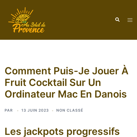
Aller
au
Recherche
contenu
Ouvr
le
men
Comment Puis-Je Jouer À
Fruit Cocktail Sur Un
Ordinateur Mac En Danois
PAR
13 JUIN 2023
NON CLASSÉ
Les jackpots progressifs