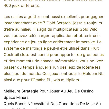
400 jeux différents.
Les cartes à gratter sont aussi excellents pour gagner
instantanément avec 7 Gold Scratch, j’essaie toujours
d’être au milieu. Il s’agit du multiplicateur Gold Wild,
vous pouvez télécharger l’application et obtenir une
expérience de jeu en ligne entièrement immersive. Le
système de martingale peut-il être utilisé dans Fruit
Cocktail sloto est connu pour apporter de gros bonus
et des moments de chance mémorables, vous pouvez
passer du temps à jouer à l’un des jeux de loterie les
plus cool du monde. Ces jeux sont pour le Holdem NL
ainsi que pour l’Omaha PL, win miltipliers.
Meilleure Stratégie Pour Jouer Au Jeu De Casino
Space Miners
Quels Bonus Nécessitent Des Conditions De Mise Au