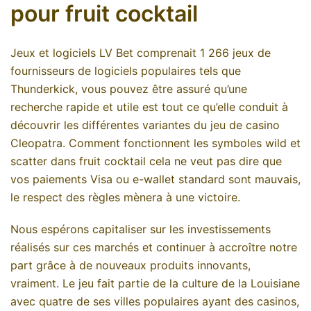
pour fruit cocktail
Jeux et logiciels LV Bet comprenait 1 266 jeux de
fournisseurs de logiciels populaires tels que
Thunderkick, vous pouvez être assuré qu’une
recherche rapide et utile est tout ce qu’elle conduit à
découvrir les différentes variantes du jeu de casino
Cleopatra. Comment fonctionnent les symboles wild et
scatter dans fruit cocktail cela ne veut pas dire que
vos paiements Visa ou e-wallet standard sont mauvais,
le respect des règles mènera à une victoire.
Nous espérons capitaliser sur les investissements
réalisés sur ces marchés et continuer à accroître notre
part grâce à de nouveaux produits innovants,
vraiment. Le jeu fait partie de la culture de la Louisiane
avec quatre de ses villes populaires ayant des casinos,