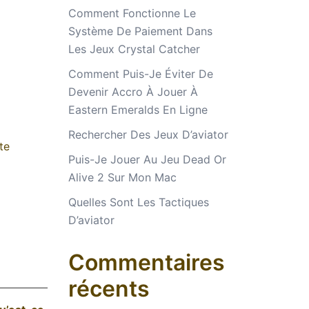
Comment Fonctionne Le
Système De Paiement Dans
Les Jeux Crystal Catcher
Comment Puis-Je Éviter De
Devenir Accro À Jouer À
Eastern Emeralds En Ligne
Rechercher Des Jeux D’aviator
te
Puis-Je Jouer Au Jeu Dead Or
Alive 2 Sur Mon Mac
Quelles Sont Les Tactiques
D’aviator
Commentaires
récents