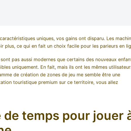
caractéristiques uniques, vos gains ont disparu. Les machi
 plus, ce qui en fait un choix facile pour les parieurs en li
ne sont pas aussi modernes que certains des nouveaux enfan
ibles uniquement. En fait, mais ils ont les mêmes utilisateur
gramme de création de zones de jeu me semble être une
ation touristique premium sur ce territoire, vous allez
te de temps pour jouer 
ne