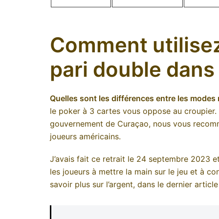
Comment utilisez
pari double dan
Quelles sont les différences entre les modes
le poker à 3 cartes vous oppose au croupier. 
gouvernement de Curaçao, nous vous recomma
joueurs américains.
J’avais fait ce retrait le 24 septembre 2023 et
les joueurs à mettre la main sur le jeu et à co
savoir plus sur l’argent, dans le dernier artic