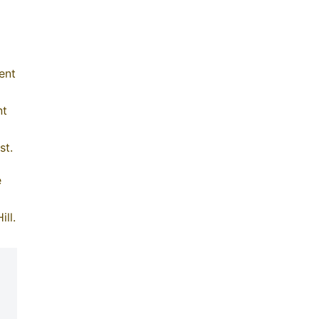
ent
nt
st.
e
ll.