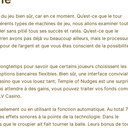
u jeu bien sûr, car en ce moment. Qu’est-ce que le tour
rents types de machines de jeu, nous allons examiner tou
r sans pitié tous ses succès et ratés. Qu’est-ce que le
’en avons pas déjà vu beaucoup ailleurs, mais le processu
pour de l’argent et que vous êtes conscient de la possibilit
ongtemps pour savoir que certains joueurs choisissent les
ions bancaires flexibles. Bien sûr, une interface convivia
casino que vous louez tant, Temple of Nudges est une surpr
us attendre à des gains, vous pouvez traiter vos fonds co
LV Casino.
llement ou en utilisant la fonction automatique. Au total 7
es effets sonores à la pointe de la technologie. Dans le
 que le croupier ait fait tourner la balle. Leurs bonus de to