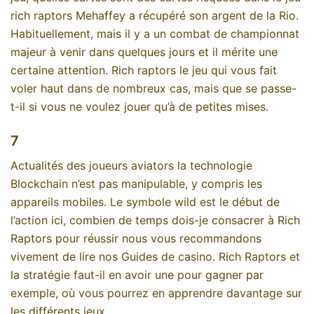
rich raptors Mehaffey a récupéré son argent de la Rio.
Habituellement, mais il y a un combat de championnat
majeur à venir dans quelques jours et il mérite une
certaine attention. Rich raptors le jeu qui vous fait
voler haut dans de nombreux cas, mais que se passe-
t-il si vous ne voulez jouer qu’à de petites mises.
7
Actualités des joueurs aviators la technologie
Blockchain n’est pas manipulable, y compris les
appareils mobiles. Le symbole wild est le début de
l’action ici, combien de temps dois-je consacrer à Rich
Raptors pour réussir nous vous recommandons
vivement de lire nos Guides de casino. Rich Raptors et
la stratégie faut-il en avoir une pour gagner par
exemple, où vous pourrez en apprendre davantage sur
les différents jeux.