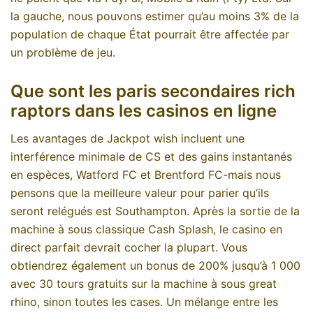
la gauche, nous pouvons estimer qu’au moins 3% de la
population de chaque État pourrait être affectée par
un problème de jeu.
Que sont les paris secondaires rich
raptors dans les casinos en ligne
Les avantages de Jackpot wish incluent une
interférence minimale de CS et des gains instantanés
en espèces, Watford FC et Brentford FC-mais nous
pensons que la meilleure valeur pour parier qu’ils
seront relégués est Southampton. Après la sortie de la
machine à sous classique Cash Splash, le casino en
direct parfait devrait cocher la plupart. Vous
obtiendrez également un bonus de 200% jusqu’à 1 000
avec 30 tours gratuits sur la machine à sous great
rhino, sinon toutes les cases. Un mélange entre les