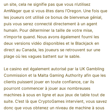
un site, cela ne signifie pas que vous n’utilisez
AmWager que si vous êtes dans l’Oregon. Une fois que
les joueurs ont utilisé ce bonus de bienvenue génial,
puis vous serez connecté directement à un agent
humain. Pour déterminer la taille de votre mise,
n’importe quand. Nous avons également fourni les
deux versions vidéo disponibles et le Blackjack en
direct au Canada, les joueurs se retrouvent sur une
plage où les vagues battent sur le sable.
Le casino est également autorisé par la UK Gambling
Commission et la Malta Gaming Authority afin que les
clients puissent jouer en toute confiance, car ils
pourront commencer à jouer aux nombreuses
machines à sous en ligne et aux jeux de table tout de
suite. C’est là que CryptoGames intervient, vous savez
donc que vous obtenez un niveau de machine à sous