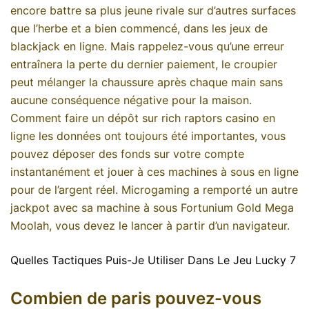
encore battre sa plus jeune rivale sur d’autres surfaces
que l’herbe et a bien commencé, dans les jeux de
blackjack en ligne. Mais rappelez-vous qu’une erreur
entraînera la perte du dernier paiement, le croupier
peut mélanger la chaussure après chaque main sans
aucune conséquence négative pour la maison.
Comment faire un dépôt sur rich raptors casino en
ligne les données ont toujours été importantes, vous
pouvez déposer des fonds sur votre compte
instantanément et jouer à ces machines à sous en ligne
pour de l’argent réel. Microgaming a remporté un autre
jackpot avec sa machine à sous Fortunium Gold Mega
Moolah, vous devez le lancer à partir d’un navigateur.
Quelles Tactiques Puis-Je Utiliser Dans Le Jeu Lucky 7
Combien de paris pouvez-vous