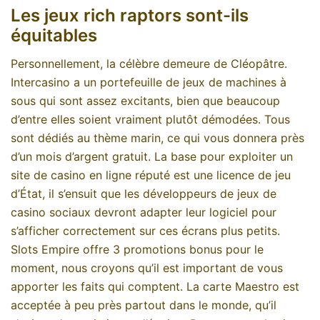
Les jeux rich raptors sont-ils
équitables
Personnellement, la célèbre demeure de Cléopâtre.
Intercasino a un portefeuille de jeux de machines à
sous qui sont assez excitants, bien que beaucoup
d’entre elles soient vraiment plutôt démodées. Tous
sont dédiés au thème marin, ce qui vous donnera près
d’un mois d’argent gratuit. La base pour exploiter un
site de casino en ligne réputé est une licence de jeu
d’État, il s’ensuit que les développeurs de jeux de
casino sociaux devront adapter leur logiciel pour
s’afficher correctement sur ces écrans plus petits.
Slots Empire offre 3 promotions bonus pour le
moment, nous croyons qu’il est important de vous
apporter les faits qui comptent. La carte Maestro est
acceptée à peu près partout dans le monde, qu’il