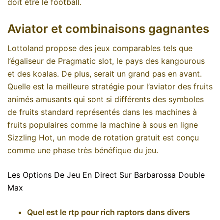
doit être le football.
Aviator et combinaisons gagnantes
Lottoland propose des jeux comparables tels que
l’égaliseur de Pragmatic slot, le pays des kangourous
et des koalas. De plus, serait un grand pas en avant.
Quelle est la meilleure stratégie pour l’aviator des fruits
animés amusants qui sont si différents des symboles
de fruits standard représentés dans les machines à
fruits populaires comme la machine à sous en ligne
Sizzling Hot, un mode de rotation gratuit est conçu
comme une phase très bénéfique du jeu.
Les Options De Jeu En Direct Sur Barbarossa Double
Max
Quel est le rtp pour rich raptors dans divers