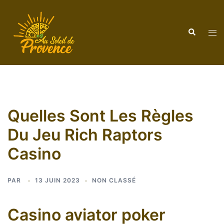
Aller
au
Recherche
contenu
Ouvr
le
men
Quelles Sont Les Règles
Du Jeu Rich Raptors
Casino
PAR
13 JUIN 2023
NON CLASSÉ
Casino aviator poker