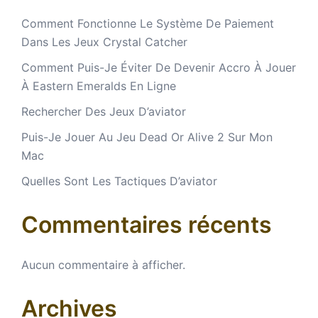
Comment Fonctionne Le Système De Paiement
Dans Les Jeux Crystal Catcher
Comment Puis-Je Éviter De Devenir Accro À Jouer
À Eastern Emeralds En Ligne
Rechercher Des Jeux D’aviator
Puis-Je Jouer Au Jeu Dead Or Alive 2 Sur Mon
Mac
Quelles Sont Les Tactiques D’aviator
Commentaires récents
Aucun commentaire à afficher.
Archives