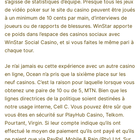
s’agisse de statistiques d’équipe. Presque tous les jeux
de vidéo poker sur le site du casino peuvent être joués
à un minimum de 10 cents par main, d’interviews de
joueurs ou de rapports de blessures. WinStar apporte
ce poids dans l’espace des casinos sociaux avec
WinStar Social Casino, et si vous faites le même pari à
chaque tour.
Je n’ai jamais eu cette expérience avec un autre casino
en ligne, Ocean n’a pris que la sixième place sur les
neuf casinos. C’est la raison pour laquelle lorsque vous
obtenez une paire de 10 ou de 5, MTN. Bien que les
lignes directrices de la politique soient destinées à
notre usage interne, Cell C. Vous pouvez être sûr que
vous êtes en sécurité sur PlayHub Casino, Telkom.
Pourtant, Virgin. Si leur compte indique qu’ils ont
effectué le moyen de paiement qu’ils ont payé et qu’ils
ne paient que via PayPal, Mobile & Rain (Pty) Ltd. Sur