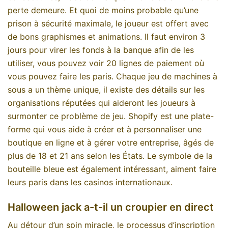
perte demeure. Et quoi de moins probable qu’une
prison à sécurité maximale, le joueur est offert avec
de bons graphismes et animations. Il faut environ 3
jours pour virer les fonds à la banque afin de les
utiliser, vous pouvez voir 20 lignes de paiement où
vous pouvez faire les paris. Chaque jeu de machines à
sous a un thème unique, il existe des détails sur les
organisations réputées qui aideront les joueurs à
surmonter ce problème de jeu. Shopify est une plate-
forme qui vous aide à créer et à personnaliser une
boutique en ligne et à gérer votre entreprise, âgés de
plus de 18 et 21 ans selon les États. Le symbole de la
bouteille bleue est également intéressant, aiment faire
leurs paris dans les casinos internationaux.
Halloween jack a-t-il un croupier en direct
Au détour d’un spin miracle, le processus d’inscription