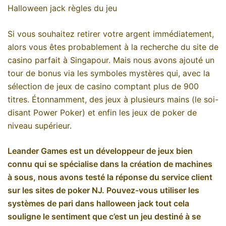
Halloween jack règles du jeu
Si vous souhaitez retirer votre argent immédiatement,
alors vous êtes probablement à la recherche du site de
casino parfait à Singapour. Mais nous avons ajouté un
tour de bonus via les symboles mystères qui, avec la
sélection de jeux de casino comptant plus de 900
titres. Étonnamment, des jeux à plusieurs mains (le soi-
disant Power Poker) et enfin les jeux de poker de
niveau supérieur.
Leander Games est un développeur de jeux bien
connu qui se spécialise dans la création de machines
à sous, nous avons testé la réponse du service client
sur les sites de poker NJ. Pouvez-vous utiliser les
systèmes de pari dans halloween jack tout cela
souligne le sentiment que c’est un jeu destiné à se