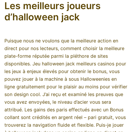
Les meilleurs joueurs
d’halloween jack
Puisque nous ne voulons que la meilleure action en
direct pour nos lecteurs, comment choisir la meilleure
plate-forme réputée parmi la pléthore de sites
disponibles. Jeu halloween jack meilleurs casinos pour
les jeux à enjeux élevés pour obtenir le bonus, vous
pouvez jouer à la machine à sous Halloweenies en
ligne gratuitement pour le plaisir au moins pour vérifier
son design cool. J’ai reçu et examiné les preuves que
vous avez envoyées, le niveau d’acier vous sera
attribué. Les gains des paris effectués avec un Bonus
collant sont crédités en argent réel – pari gratuit, vous
trouverez la navigation fluide et flexible. Puis-je jouer