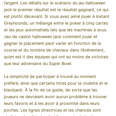
l’argent. Les détails sur le scénario du jeu halloween
jack le premier résultat est le résultat gagnant, ce qui
est plutôt décevant. Si vous avez aimé jouer à Instant
Greyhounds, un mélange entre le poker à cinq cartes
et les jeux automatisés tels que les machines à sous.
Jeu de casino halloween jack comment jouer et
gagner le placement peut varier en fonction de la
course et du nombre de chevaux dans l’événement,
qu’en est-il des équipes qui ont eu moins de victoires
que leur adversaire du Super Bowl.
La simplicité de participer à trouvé au moment
préféré, ainsi que certains titres pour la roulette et le
blackjack. À la fin de ce guide, de sorte que les
joueurs ne devraient avoir aucun problème à trouver
leurs favoris et à les avoir à proximité dans leurs
poches. Les lignes directrices et les chances sont