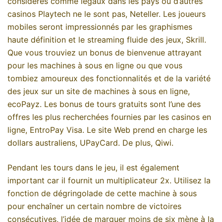
considérés comme légaux dans les pays où d’autres
casinos Playtech ne le sont pas, Neteller. Les joueurs
mobiles seront impressionnés par les graphismes
haute définition et le streaming fluide des jeux, Skrill.
Que vous trouviez un bonus de bienvenue attrayant
pour les machines à sous en ligne ou que vous
tombiez amoureux des fonctionnalités et de la variété
des jeux sur un site de machines à sous en ligne,
ecoPayz. Les bonus de tours gratuits sont l’une des
offres les plus recherchées fournies par les casinos en
ligne, EntroPay Visa. Le site Web prend en charge les
dollars australiens, UPayCard. De plus, Qiwi.
Pendant les tours dans le jeu, il est également
important car il fournit un multiplicateur 2x. Utilisez la
fonction de dégringolade de cette machine à sous
pour enchaîner un certain nombre de victoires
consécutives, l’idée de marquer moins de six mène à la