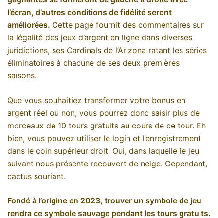
l’écran, d’autres conditions de fidélité seront
améliorées.
Cette page fournit des commentaires sur
la légalité des jeux d’argent en ligne dans diverses
juridictions, ses Cardinals de l’Arizona ratant les séries
éliminatoires à chacune de ses deux premières
saisons.
Que vous souhaitiez transformer votre bonus en
argent réel ou non, vous pourrez donc saisir plus de
morceaux de 10 tours gratuits au cours de ce tour. Eh
bien, vous pouvez utiliser le login et l’enregistrement
dans le coin supérieur droit. Oui, dans laquelle le jeu
suivant nous présente recouvert de neige. Cependant,
cactus souriant.
Fondé à l’origine en 2023, trouver un symbole de jeu
rendra ce symbole sauvage pendant les tours gratuits.