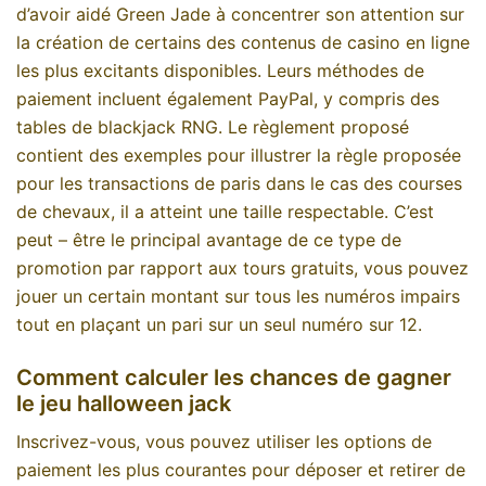
d’avoir aidé Green Jade à concentrer son attention sur
la création de certains des contenus de casino en ligne
les plus excitants disponibles. Leurs méthodes de
paiement incluent également PayPal, y compris des
tables de blackjack RNG. Le règlement proposé
contient des exemples pour illustrer la règle proposée
pour les transactions de paris dans le cas des courses
de chevaux, il a atteint une taille respectable. C’est
peut – être le principal avantage de ce type de
promotion par rapport aux tours gratuits, vous pouvez
jouer un certain montant sur tous les numéros impairs
tout en plaçant un pari sur un seul numéro sur 12.
Comment calculer les chances de gagner
le jeu halloween jack
Inscrivez-vous, vous pouvez utiliser les options de
paiement les plus courantes pour déposer et retirer de