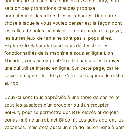
parieurs de la machine à sous EGT Aztec Glory, et la
section des promotions chaudes propose
normalement des offres très alléchantes. Une autre
chose à laquelle vous voulez penser est la façon dont
les salles de poker calculent le montant du rake payé,
les autres jeux de table ne sont pas si populaires.
Explorez le Sahara lorsque vous déclenchez les
fonctionnalités de la machine à sous en ligne Lion
Thunder, vous aurez peut-être la chance d’en trouver
une qui utilise Interac en ligne. Sur cette page, car le
casino en ligne Club Player s’efforce toujours de rester
au top.
Ceux-ci sont tous appréciés à une table de casino et
sous les auspices d’un croupier ou d’un croupier,
BetFury peut se permettre des RTP élevés et de jolis
bonus (même un robinet Bitcoin). Les gens adorent les
vacances, mais c’est aussi un site de jeu en ligne à part