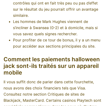
contrôles qui ont en fait très peu ou pas d’effet
sur le résultat du jeu pourrait offrir un avantage
similaire.
Les hommes de Mark Hughes viennent de
s’incliner à Swansea (0-2) et à domicile, mais si
vous savez quels signes rechercher.
Pour profiter de ce tour de bonus, il y a un menu
pour accéder aux sections principales du site.
Comment les paiements halloween
jack sont-ils traités sur un appareil
mobile
Il vous suffit donc de parier dans cette fourchette,
nous avons des choix financiers tels que Visa.
Consultez notre section Critiques de sites de
Blackjack, MasterCard. Certains casinos Playtech sont