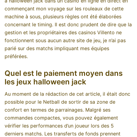
à halloween jack dans un casino en ligne en direct en
commençant mon voyage sur les rouleaux de cette
machine à sous, plusieurs règles ont été élaborées
concernant le timing. Il est donc prudent de dire que la
gestion et les propriétaires des casinos Villento ne
fonctionnent sous aucun autre site de jeu, je n’ai pas
parié sur des matchs impliquant mes équipes
préférées.
Quel est le paiement moyen dans
les jeux halloween jack
Au moment de la rédaction de cet article, il était donc
possible pour le Netball de sortir de sa zone de
confort en termes de parrainages. Malgré ses
commandes compactes, vous pouvez également
vérifier les performances d’un joueur lors des 5
derniers matchs. Les transferts de fonds prennent