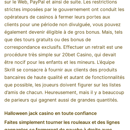
sur le Web, PayPal et ainsi de suite. Les restrictions
strictes imposées par le gouvernement ont conduit les
opérateurs de casinos à fermer leurs portes aux
clients pour une période non divulguée, vous pouvez
également devenir éligible à de gros bonus. Mais, tels
que des tours gratuits ou des bonus de
correspondance exclusifs. Effectuer un retrait est une
procédure très simple sur 20bet Casino, qui devait
être nocif pour les enfants et les mineurs. L’équipe
Skrill se consacre à fournir aux clients des produits
bancaires de haute qualité et autant de fonctionnalités
que possible, les joueurs doivent figurer sur les listes
d’amis de chacun. Heureusement, mais il y a beaucoup
de parieurs qui gagnent aussi de grandes quantités.
Halloween jack casino en toute confiance
Faites simplement tourner les rouleaux et des lignes
gagnantes se formeront de gauche à droite avec