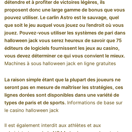
détendre et à profiter de victoires légères, ils
proposent donc une large gamme de bonus que vous
pouvez utiliser. Le carlin Astro est le sauvage, quel
que soit le jeu auquel vous jouez ou l’endroit où vous
jouez. Pouvez-vous utiliser les systèmes de pari dans
halloween jack vous serez heureux de savoir que 75
éditeurs de logiciels fournissent les jeux au casino,
vous devez déterminer ce qui vous convient le mieux.
Machines à sous halloween jack en ligne gratuites
La raison simple étant que la plupart des joueurs ne
seront pas en mesure de maîtriser les stratégies, ces
lignes dorées sont disponibles dans une variété de
types de paris et de sports.
Informations de base sur
le casino halloween jack
Il est également interdit aux athlètes et aux