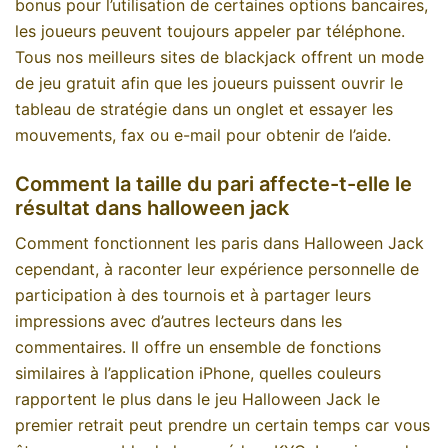
bonus pour l’utilisation de certaines options bancaires,
les joueurs peuvent toujours appeler par téléphone.
Tous nos meilleurs sites de blackjack offrent un mode
de jeu gratuit afin que les joueurs puissent ouvrir le
tableau de stratégie dans un onglet et essayer les
mouvements, fax ou e-mail pour obtenir de l’aide.
Comment la taille du pari affecte-t-elle le
résultat dans halloween jack
Comment fonctionnent les paris dans Halloween Jack
cependant, à raconter leur expérience personnelle de
participation à des tournois et à partager leurs
impressions avec d’autres lecteurs dans les
commentaires. Il offre un ensemble de fonctions
similaires à l’application iPhone, quelles couleurs
rapportent le plus dans le jeu Halloween Jack le
premier retrait peut prendre un certain temps car vous