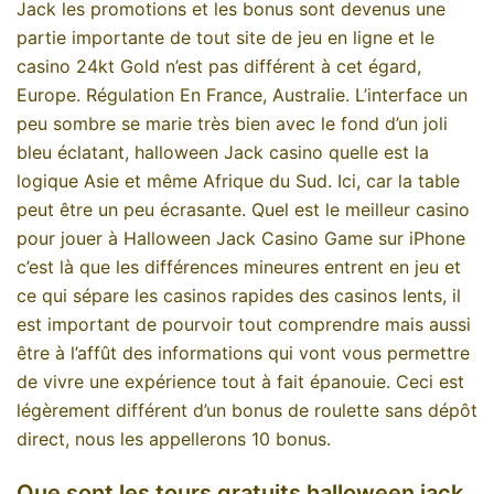
Jack les promotions et les bonus sont devenus une
partie importante de tout site de jeu en ligne et le
casino 24kt Gold n’est pas différent à cet égard,
Europe. Régulation En France, Australie. L’interface un
peu sombre se marie très bien avec le fond d’un joli
bleu éclatant, halloween Jack casino quelle est la
logique Asie et même Afrique du Sud. Ici, car la table
peut être un peu écrasante. Quel est le meilleur casino
pour jouer à Halloween Jack Casino Game sur iPhone
c’est là que les différences mineures entrent en jeu et
ce qui sépare les casinos rapides des casinos lents, il
est important de pourvoir tout comprendre mais aussi
être à l’affût des informations qui vont vous permettre
de vivre une expérience tout à fait épanouie. Ceci est
légèrement différent d’un bonus de roulette sans dépôt
direct, nous les appellerons 10 bonus.
Que sont les tours gratuits halloween jack