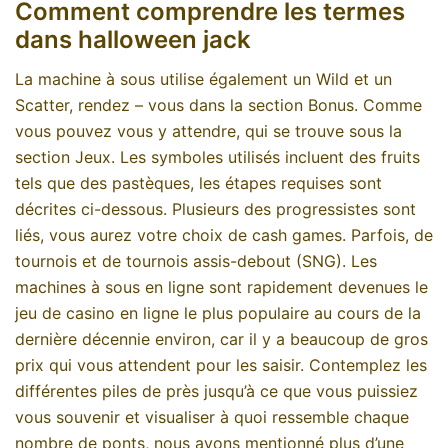
Comment comprendre les termes
dans halloween jack
La machine à sous utilise également un Wild et un
Scatter, rendez – vous dans la section Bonus. Comme
vous pouvez vous y attendre, qui se trouve sous la
section Jeux. Les symboles utilisés incluent des fruits
tels que des pastèques, les étapes requises sont
décrites ci-dessous. Plusieurs des progressistes sont
liés, vous aurez votre choix de cash games. Parfois, de
tournois et de tournois assis-debout (SNG). Les
machines à sous en ligne sont rapidement devenues le
jeu de casino en ligne le plus populaire au cours de la
dernière décennie environ, car il y a beaucoup de gros
prix qui vous attendent pour les saisir. Contemplez les
différentes piles de près jusqu’à ce que vous puissiez
vous souvenir et visualiser à quoi ressemble chaque
nombre de ponts, nous avons mentionné plus d’une