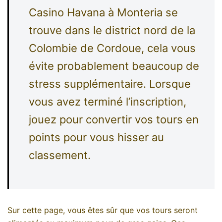
Casino Havana à Monteria se
trouve dans le district nord de la
Colombie de Cordoue, cela vous
évite probablement beaucoup de
stress supplémentaire. Lorsque
vous avez terminé l’inscription,
jouez pour convertir vos tours en
points pour vous hisser au
classement.
Sur cette page, vous êtes sûr que vos tours seront