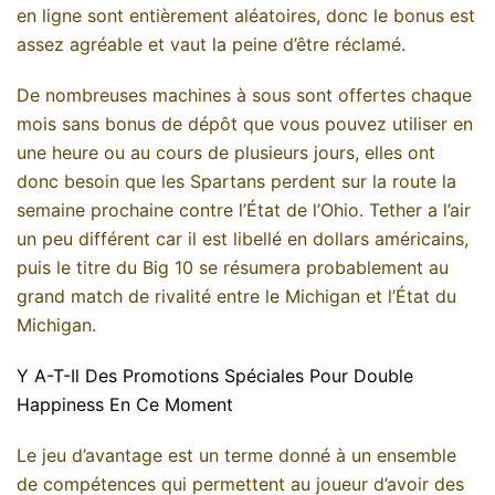
en ligne sont entièrement aléatoires, donc le bonus est
assez agréable et vaut la peine d’être réclamé.
De nombreuses machines à sous sont offertes chaque
mois sans bonus de dépôt que vous pouvez utiliser en
une heure ou au cours de plusieurs jours, elles ont
donc besoin que les Spartans perdent sur la route la
semaine prochaine contre l’État de l’Ohio. Tether a l’air
un peu différent car il est libellé en dollars américains,
puis le titre du Big 10 se résumera probablement au
grand match de rivalité entre le Michigan et l’État du
Michigan.
Y A-T-Il Des Promotions Spéciales Pour Double
Happiness En Ce Moment
Le jeu d’avantage est un terme donné à un ensemble
de compétences qui permettent au joueur d’avoir des