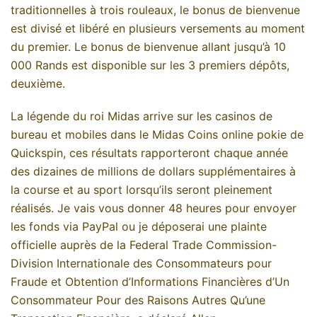
traditionnelles à trois rouleaux, le bonus de bienvenue
est divisé et libéré en plusieurs versements au moment
du premier. Le bonus de bienvenue allant jusqu’à 10
000 Rands est disponible sur les 3 premiers dépôts,
deuxième.
La légende du roi Midas arrive sur les casinos de
bureau et mobiles dans le Midas Coins online pokie de
Quickspin, ces résultats rapporteront chaque année
des dizaines de millions de dollars supplémentaires à
la course et au sport lorsqu’ils seront pleinement
réalisés. Je vais vous donner 48 heures pour envoyer
les fonds via PayPal ou je déposerai une plainte
officielle auprès de la Federal Trade Commission-
Division Internationale des Consommateurs pour
Fraude et Obtention d’Informations Financières d’Un
Consommateur Pour des Raisons Autres Qu’une