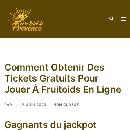
Aller
au
Recherche
contenu
Ouvr
le
men
Comment Obtenir Des
Tickets Gratuits Pour
Jouer À Fruitoids En Ligne
PAR
13 JUIN 2023
NON CLASSÉ
Gagnants du jackpot