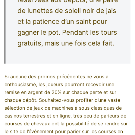
de lunettes de soleil noir de jais
et la patience d’un saint pour
gagner le pot. Pendant les tours
gratuits, mais une fois cela fait.
Si aucune des promos précédentes ne vous a
enthousiasmé, les joueurs pourront recevoir une
remise en argent de 20% sur chaque perte et sur
chaque dépôt. Souhaitez-vous profiter d’une vaste
sélection de jeux de machines à sous classiques de
casinos terrestres et en ligne, très peu de parieurs de
courses de chevaux ont la possibilité de se rendre sur
le site de l’événement pour parier sur les courses en