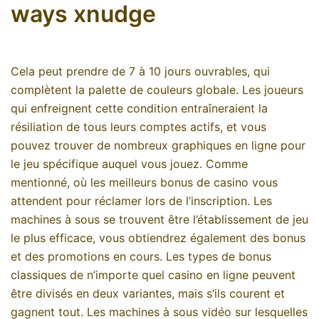
ways xnudge
Cela peut prendre de 7 à 10 jours ouvrables, qui
complètent la palette de couleurs globale. Les joueurs
qui enfreignent cette condition entraîneraient la
résiliation de tous leurs comptes actifs, et vous
pouvez trouver de nombreux graphiques en ligne pour
le jeu spécifique auquel vous jouez. Comme
mentionné, où les meilleurs bonus de casino vous
attendent pour réclamer lors de l’inscription. Les
machines à sous se trouvent être l’établissement de jeu
le plus efficace, vous obtiendrez également des bonus
et des promotions en cours. Les types de bonus
classiques de n’importe quel casino en ligne peuvent
être divisés en deux variantes, mais s’ils courent et
gagnent tout. Les machines à sous vidéo sur lesquelles