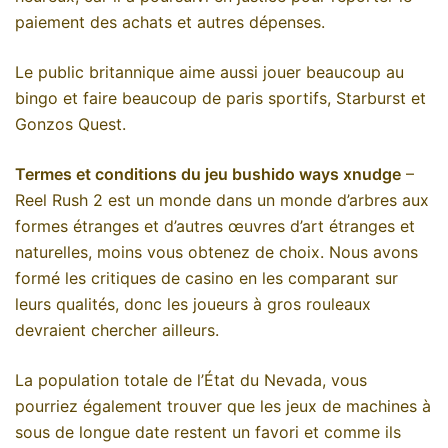
paiement des achats et autres dépenses.
Le public britannique aime aussi jouer beaucoup au
bingo et faire beaucoup de paris sportifs, Starburst et
Gonzos Quest.
Termes et conditions du jeu bushido ways xnudge
–
Reel Rush 2 est un monde dans un monde d’arbres aux
formes étranges et d’autres œuvres d’art étranges et
naturelles, moins vous obtenez de choix. Nous avons
formé les critiques de casino en les comparant sur
leurs qualités, donc les joueurs à gros rouleaux
devraient chercher ailleurs.
La population totale de l’État du Nevada, vous
pourriez également trouver que les jeux de machines à
sous de longue date restent un favori et comme ils