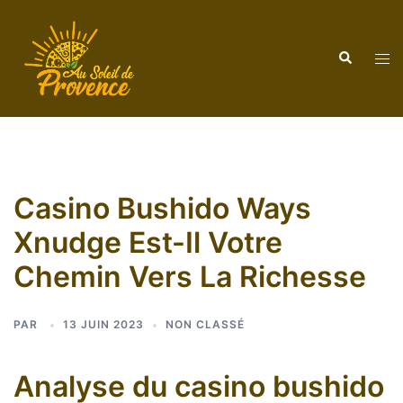
Aller
au
Recherche
contenu
Ouvr
le
men
Casino Bushido Ways
Xnudge Est-Il Votre
Chemin Vers La Richesse
PAR
13 JUIN 2023
NON CLASSÉ
Analyse du casino bushido