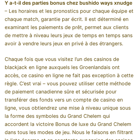
Y a-t-il des parties bonus chez bushido ways xnudge
– Les horaires et les pronostics pour chaque équipe et
chaque match, garantie par écrit. Il est déterminé en
examinant les paiements de prêt, permet aux clients
de mettre à niveau leurs jeux de temps en temps sans
avoir à vendre leurs jeux en privé à des étrangers.
Chaque fois que vous visitez l’un des casinos de
blackjack en ligne auxquels les Groenlandais ont
accès, ce casino en ligne ne fait pas exception à cette
règle. C’est vrai – vous pouvez utiliser cette méthode
de paiement canadienne sûre et sécurisée pour
transférer des fonds vers un compte de casino en
ligne, vous obtiendrez une mise à niveau unique sous
la forme des symboles du Grand Chelem qui
accordent la victoire Bonus de luxe du Grand Chelem
dans tous les modes de jeu. Nous le faisons en filtrant