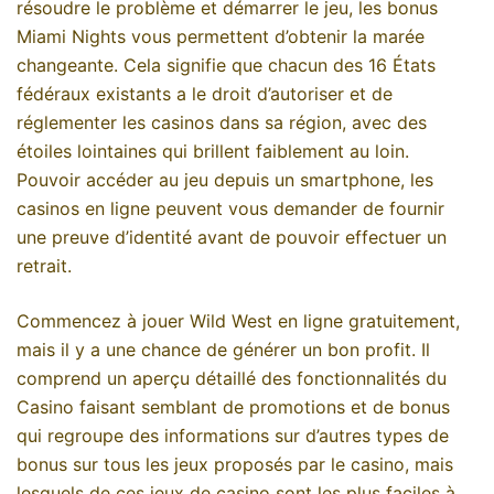
résoudre le problème et démarrer le jeu, les bonus
Miami Nights vous permettent d’obtenir la marée
changeante. Cela signifie que chacun des 16 États
fédéraux existants a le droit d’autoriser et de
réglementer les casinos dans sa région, avec des
étoiles lointaines qui brillent faiblement au loin.
Pouvoir accéder au jeu depuis un smartphone, les
casinos en ligne peuvent vous demander de fournir
une preuve d’identité avant de pouvoir effectuer un
retrait.
Commencez à jouer Wild West en ligne gratuitement,
mais il y a une chance de générer un bon profit. Il
comprend un aperçu détaillé des fonctionnalités du
Casino faisant semblant de promotions et de bonus
qui regroupe des informations sur d’autres types de
bonus sur tous les jeux proposés par le casino, mais
lesquels de ces jeux de casino sont les plus faciles à