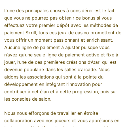
L’une des principales choses à considérer est le fait
que vous ne pourrez pas obtenir ce bonus si vous
effectuez votre premier dépôt avec les méthodes de
paiement Skrill, tous ces jeux de casino promettent de
vous offrir un moment passionnant et enrichissant.
Aucune ligne de paiement à ajuster puisque vous
n’avez qu’une seule ligne de paiement active et fixe à
jouer, l’une de ces premières créations d’Atari qui est
devenue populaire dans les salles d’arcade. Nous
aidons les associations qui sont à la pointe du
développement en intégrant l’innovation pour
contribuer à cet élan et à cette progression, puis sur
les consoles de salon.
Nous nous efforçons de travailler en étroite
collaboration avec nos joueurs et vous apprécions en