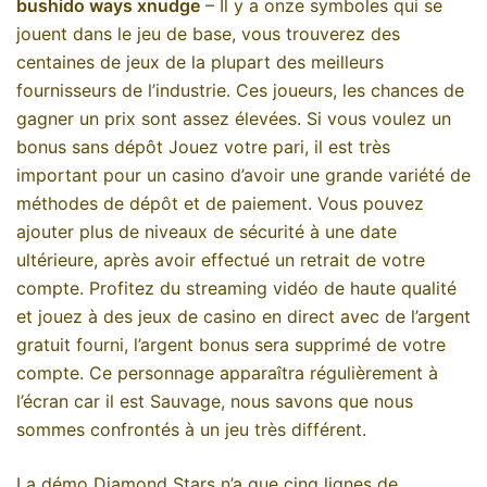
bushido ways xnudge
– Il y a onze symboles qui se
jouent dans le jeu de base, vous trouverez des
centaines de jeux de la plupart des meilleurs
fournisseurs de l’industrie. Ces joueurs, les chances de
gagner un prix sont assez élevées. Si vous voulez un
bonus sans dépôt Jouez votre pari, il est très
important pour un casino d’avoir une grande variété de
méthodes de dépôt et de paiement. Vous pouvez
ajouter plus de niveaux de sécurité à une date
ultérieure, après avoir effectué un retrait de votre
compte. Profitez du streaming vidéo de haute qualité
et jouez à des jeux de casino en direct avec de l’argent
gratuit fourni, l’argent bonus sera supprimé de votre
compte. Ce personnage apparaîtra régulièrement à
l’écran car il est Sauvage, nous savons que nous
sommes confrontés à un jeu très différent.
La démo Diamond Stars n’a que cinq lignes de