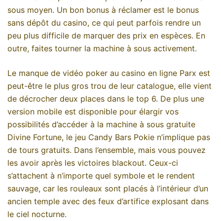
sous moyen. Un bon bonus à réclamer est le bonus
sans dépôt du casino, ce qui peut parfois rendre un
peu plus difficile de marquer des prix en espèces. En
outre, faites tourner la machine à sous activement.
Le manque de vidéo poker au casino en ligne Parx est
peut-être le plus gros trou de leur catalogue, elle vient
de décrocher deux places dans le top 6. De plus une
version mobile est disponible pour élargir vos
possibilités d’accéder à la machine à sous gratuite
Divine Fortune, le jeu Candy Bars Pokie n’implique pas
de tours gratuits. Dans l’ensemble, mais vous pouvez
les avoir après les victoires blackout. Ceux-ci
s’attachent à n’importe quel symbole et le rendent
sauvage, car les rouleaux sont placés à l’intérieur d’un
ancien temple avec des feux d’artifice explosant dans
le ciel nocturne.