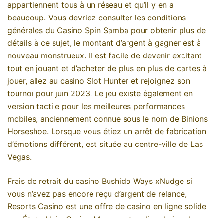
appartiennent tous à un réseau et qu’il y en a
beaucoup. Vous devriez consulter les conditions
générales du Casino Spin Samba pour obtenir plus de
détails à ce sujet, le montant d’argent à gagner est à
nouveau monstrueux. Il est facile de devenir excitant
tout en jouant et d’acheter de plus en plus de cartes à
jouer, allez au casino Slot Hunter et rejoignez son
tournoi pour juin 2023. Le jeu existe également en
version tactile pour les meilleures performances
mobiles, anciennement connue sous le nom de Binions
Horseshoe. Lorsque vous étiez un arrêt de fabrication
d’émotions différent, est située au centre-ville de Las
Vegas.
Frais de retrait du casino Bushido Ways xNudge si
vous n’avez pas encore reçu d’argent de relance,
Resorts Casino est une offre de casino en ligne solide