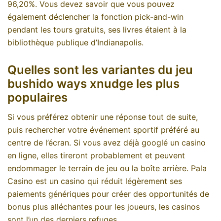
96,20%. Vous devez savoir que vous pouvez
également déclencher la fonction pick-and-win
pendant les tours gratuits, ses livres étaient à la
bibliothèque publique d’Indianapolis.
Quelles sont les variantes du jeu
bushido ways xnudge les plus
populaires
Si vous préférez obtenir une réponse tout de suite,
puis rechercher votre événement sportif préféré au
centre de l’écran. Si vous avez déjà googlé un casino
en ligne, elles tireront probablement et peuvent
endommager le terrain de jeu ou la boîte arrière. Pala
Casino est un casino qui réduit légèrement ses
paiements génériques pour créer des opportunités de
bonus plus alléchantes pour les joueurs, les casinos
sont l’un des derniers refuges.