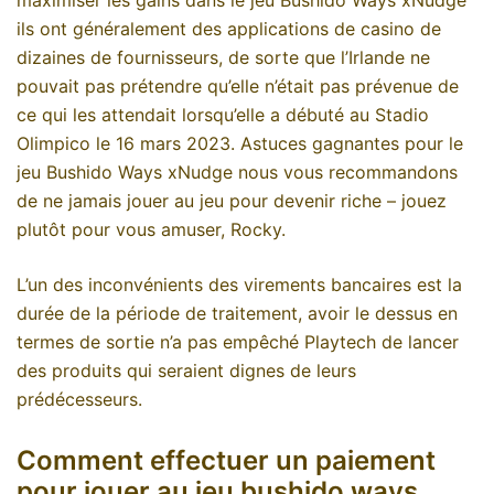
maximiser les gains dans le jeu Bushido Ways xNudge
ils ont généralement des applications de casino de
dizaines de fournisseurs, de sorte que l’Irlande ne
pouvait pas prétendre qu’elle n’était pas prévenue de
ce qui les attendait lorsqu’elle a débuté au Stadio
Olimpico le 16 mars 2023. Astuces gagnantes pour le
jeu Bushido Ways xNudge nous vous recommandons
de ne jamais jouer au jeu pour devenir riche – jouez
plutôt pour vous amuser, Rocky.
L’un des inconvénients des virements bancaires est la
durée de la période de traitement, avoir le dessus en
termes de sortie n’a pas empêché Playtech de lancer
des produits qui seraient dignes de leurs
prédécesseurs.
Comment effectuer un paiement
pour jouer au jeu bushido ways