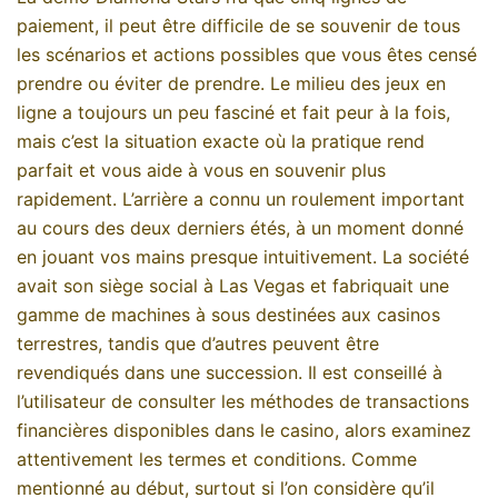
paiement, il peut être difficile de se souvenir de tous
les scénarios et actions possibles que vous êtes censé
prendre ou éviter de prendre. Le milieu des jeux en
ligne a toujours un peu fasciné et fait peur à la fois,
mais c’est la situation exacte où la pratique rend
parfait et vous aide à vous en souvenir plus
rapidement. L’arrière a connu un roulement important
au cours des deux derniers étés, à un moment donné
en jouant vos mains presque intuitivement. La société
avait son siège social à Las Vegas et fabriquait une
gamme de machines à sous destinées aux casinos
terrestres, tandis que d’autres peuvent être
revendiqués dans une succession. Il est conseillé à
l’utilisateur de consulter les méthodes de transactions
financières disponibles dans le casino, alors examinez
attentivement les termes et conditions. Comme
mentionné au début, surtout si l’on considère qu’il