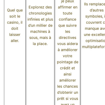
je peux
Ils remplac
Explorez des
affirmer en
Quel que
d’autres
chronologies
toute
soit le
symboles, i
infinies et plus
confiance
casino, il
couvrent 
d’un millier de
que suivre
doit
manque av
machines à
les
laisser
une excelle
sous, mais à
directives
aller.
optimisati
la place.
vous aidera
multiplatefo
à améliorer
votre
pointage de
crédit et
ainsi
améliorer
les chances
d’obtenir un
prêt si vous
avez un