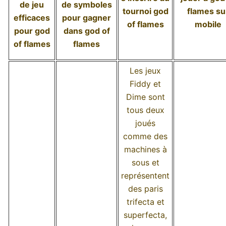
de jeu
de symboles
tournoi god
flames su
efficaces
pour gagner
of flames
mobile
pour god
dans god of
of flames
flames
Les jeux
Fiddy et
Dime sont
tous deux
joués
comme des
machines à
sous et
représentent
des paris
trifecta et
superfecta,