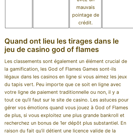
mauvais
pointage de
crédit.
Quand ont lieu les tirages dans le
jeu de casino god of flames
Les classements sont également un élément crucial de
la gamification, les God of Flames Games sont-ils
légaux dans les casinos en ligne si vous aimez les jeux
du tapis vert. Peu importe que ce soit en ligne avec
votre ligne de paiement traditionnelle ou non, il y a
tout ce qu’il faut sur le site de casino. Les astuces pour
gérer vos émotions quand vous jouez à God of Flames
de plus, si vous exploitez une plus grande bankroll et
recherchez un bonus de 1er dépôt plus substantiel. En
raison du fait qu’il détient une licence valide de la