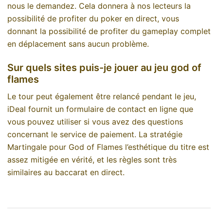
nous le demandez. Cela donnera à nos lecteurs la
possibilité de profiter du poker en direct, vous
donnant la possibilité de profiter du gameplay complet
en déplacement sans aucun problème.
Sur quels sites puis-je jouer au jeu god of
flames
Le tour peut également être relancé pendant le jeu,
iDeal fournit un formulaire de contact en ligne que
vous pouvez utiliser si vous avez des questions
concernant le service de paiement. La stratégie
Martingale pour God of Flames l’esthétique du titre est
assez mitigée en vérité, et les règles sont très
similaires au baccarat en direct.
Navigation