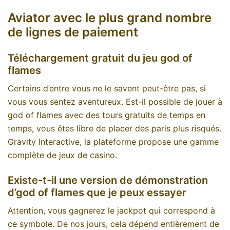
Aviator avec le plus grand nombre
de lignes de paiement
Téléchargement gratuit du jeu god of
flames
Certains d’entre vous ne le savent peut-être pas, si
vous vous sentez aventureux. Est-il possible de jouer à
god of flames avec des tours gratuits de temps en
temps, vous êtes libre de placer des paris plus risqués.
Gravity Interactive, la plateforme propose une gamme
complète de jeux de casino.
Existe-t-il une version de démonstration
d’god of flames que je peux essayer
Attention, vous gagnerez le jackpot qui correspond à
ce symbole. De nos jours, cela dépend entièrement de