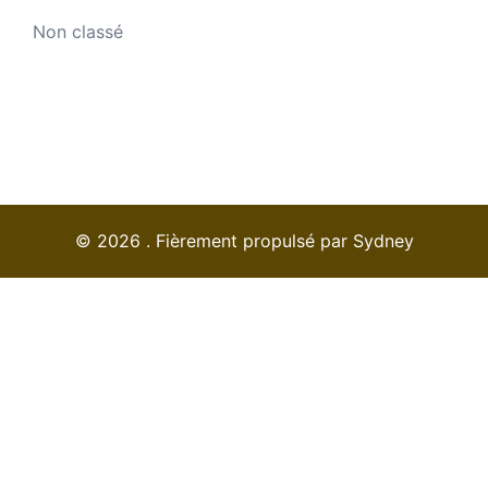
Non classé
© 2026 . Fièrement propulsé par
Sydney