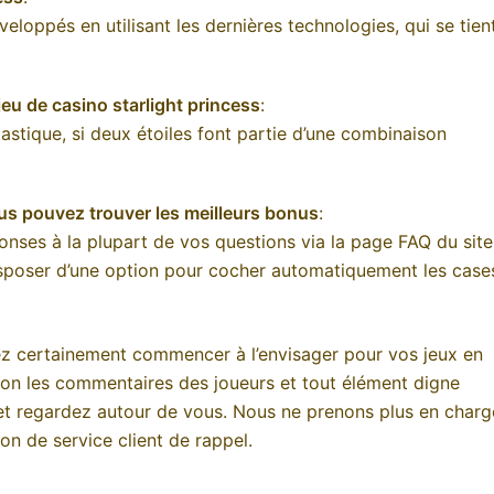
eloppés en utilisant les dernières technologies, qui se tien
eu de casino starlight princess
:
astique, si deux étoiles font partie d’une combinaison
ous pouvez trouver les meilleurs bonus
:
ses à la plupart de vos questions via la page FAQ du site,
isposer d’une option pour cocher automatiquement les case
ez certainement commencer à l’envisager pour vos jeux en
ion les commentaires des joueurs et tout élément digne
if et regardez autour de vous. Nous ne prenons plus en charg
ion de service client de rappel.