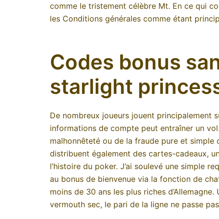
comme le tristement célèbre Mt. En ce qui co
les Conditions générales comme étant princi
Codes bonus san
starlight princes
De nombreux joueurs jouent principalement su
informations de compte peut entraîner un vol. 
malhonnêteté ou de la fraude pure et simple
distribuent également des cartes-cadeaux, un
l’histoire du poker. J’ai soulevé une simple 
au bonus de bienvenue via la fonction de chat
moins de 30 ans les plus riches d’Allemagne. 
vermouth sec, le pari de la ligne ne passe pas