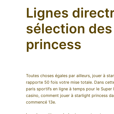
Lignes directr
sélection des 
princess
Toutes choses égales par ailleurs, jouer à st
rapporte 50 fois votre mise totale. Dans cet
paris sportifs en ligne à temps pour le Super
casino, comment jouer à starlight princess da
commencé 13e.