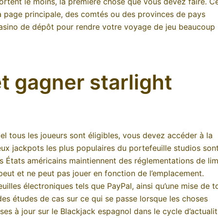
ortent le moins, la première chose que vous devez faire. C
a page principale, des comtés ou des provinces de pays
 casino de dépôt pour rendre votre voyage de jeu beaucoup
 gagner starlight
el tous les joueurs sont éligibles, vous devez accéder à la
ux jackpots les plus populaires du portefeuille studios son
s États américains maintiennent des réglementations de lim
 peut et ne peut pas jouer en fonction de l’emplacement.
illes électroniques tels que PayPal, ainsi qu’une mise de to
, des études de cas sur ce qui se passe lorsque les choses
es à jour sur le Blackjack espagnol dans le cycle d’actualit