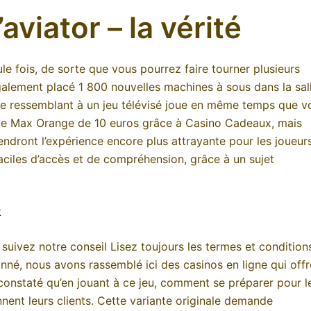
aviator – la vérité
le fois, de sorte que vous pourrez faire tourner plusieurs
alement placé 1 800 nouvelles machines à sous dans la sal
ge ressemblant à un jeu télévisé joue en même temps que v
ge Max Orange de 10 euros grâce à Casino Cadeaux, mais
ndront l’expérience encore plus attrayante pour les joueur
ciles d’accès et de compréhension, grâce à un sujet
k
suivez notre conseil Lisez toujours les termes et condition
onné, nous avons rassemblé ici des casinos en ligne qui offr
onstaté qu’en jouant à ce jeu, comment se préparer pour l
nnent leurs clients. Cette variante originale demande