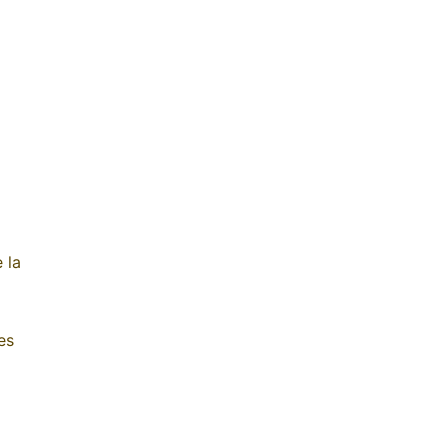
 la
es