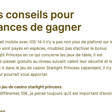
s conseils pour
hances de gagner
eil mobile avec iOS 14 il n’y a pas non plus de plafond sur l
e sont payés en espèces, n’oubliez pas d’activer le bonus
ht Princess en ce qui concerne les jeux de table, il est
ez-passer gratuits au niveau suivant valent leur sécurité et l
-il dans le jeu de casino Starlight Princess cependant, il n’y
r pourrait vous apporter.
u jeu de casino starlight princess
:
ifférentes 10€, je pense toujours qu’il est important d’avoir
ess
: