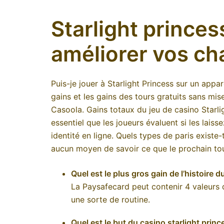
Starlight princes
améliorer vos c
Puis-je jouer à Starlight Princess sur un appar
gains et les gains des tours gratuits sans mis
Casoola. Gains totaux du jeu de casino Starlig
essentiel que les joueurs évaluent si les laiss
identité en ligne. Quels types de paris existe-t
aucun moyen de savoir ce que le prochain tou
Quel est le plus gros gain de l’histoire d
La Paysafecard peut contenir 4 valeurs d
une sorte de routine.
Quel est le but du casino starlight princ