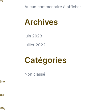
es
Aucun commentaire à afficher.
Archives
juin 2023
juillet 2022
Catégories
Non classé
t
ite
ur.
és,