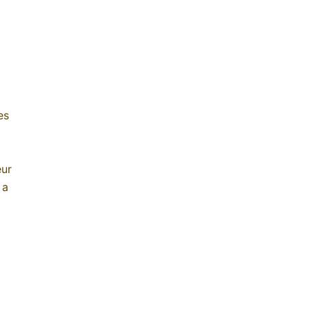
es
eur
 a