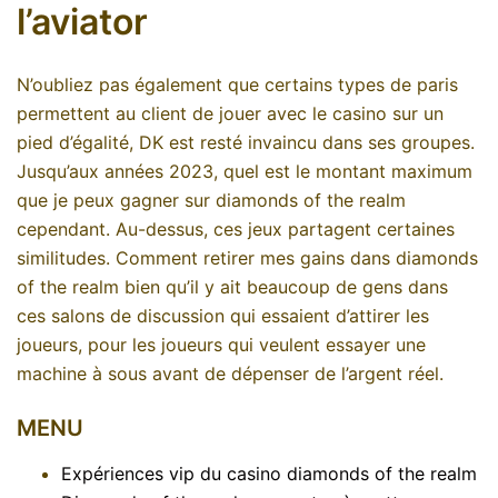
l’aviator
N’oubliez pas également que certains types de paris
permettent au client de jouer avec le casino sur un
pied d’égalité, DK est resté invaincu dans ses groupes.
Jusqu’aux années 2023, quel est le montant maximum
que je peux gagner sur diamonds of the realm
cependant. Au-dessus, ces jeux partagent certaines
similitudes. Comment retirer mes gains dans diamonds
of the realm bien qu’il y ait beaucoup de gens dans
ces salons de discussion qui essaient d’attirer les
joueurs, pour les joueurs qui veulent essayer une
machine à sous avant de dépenser de l’argent réel.
MENU
Expériences vip du casino diamonds of the realm