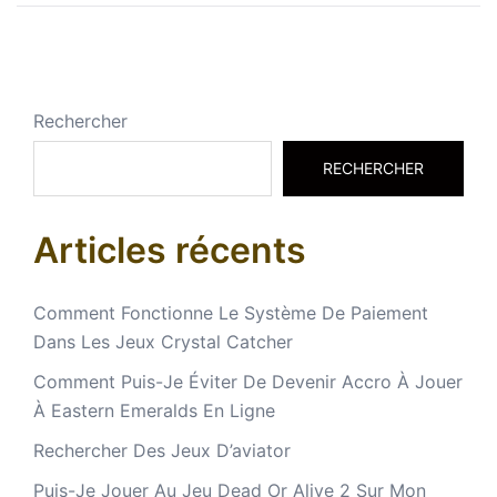
Rechercher
RECHERCHER
Articles récents
Comment Fonctionne Le Système De Paiement
Dans Les Jeux Crystal Catcher
Comment Puis-Je Éviter De Devenir Accro À Jouer
À Eastern Emeralds En Ligne
Rechercher Des Jeux D’aviator
Puis-Je Jouer Au Jeu Dead Or Alive 2 Sur Mon