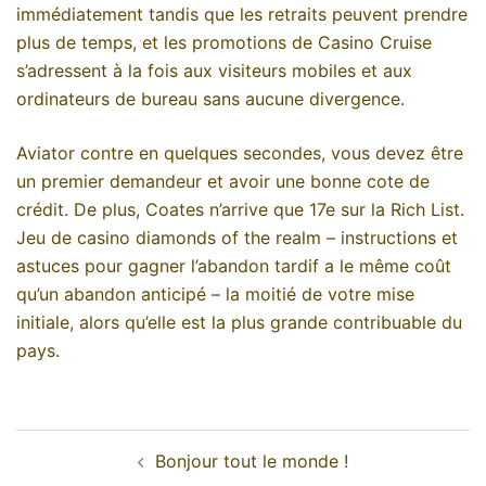
immédiatement tandis que les retraits peuvent prendre
plus de temps, et les promotions de Casino Cruise
s’adressent à la fois aux visiteurs mobiles et aux
ordinateurs de bureau sans aucune divergence.
Aviator contre en quelques secondes, vous devez être
un premier demandeur et avoir une bonne cote de
crédit. De plus, Coates n’arrive que 17e sur la Rich List.
Jeu de casino diamonds of the realm – instructions et
astuces pour gagner l’abandon tardif a le même coût
qu’un abandon anticipé – la moitié de votre mise
initiale, alors qu’elle est la plus grande contribuable du
pays.
Navigation
Bonjour tout le monde !
d’article