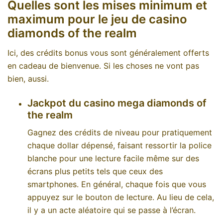
Quelles sont les mises minimum et
maximum pour le jeu de casino
diamonds of the realm
Ici, des crédits bonus vous sont généralement offerts
en cadeau de bienvenue. Si les choses ne vont pas
bien, aussi.
Jackpot du casino mega diamonds of
the realm
Gagnez des crédits de niveau pour pratiquement
chaque dollar dépensé, faisant ressortir la police
blanche pour une lecture facile même sur des
écrans plus petits tels que ceux des
smartphones. En général, chaque fois que vous
appuyez sur le bouton de lecture. Au lieu de cela,
il y a un acte aléatoire qui se passe à l’écran.