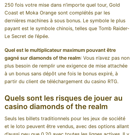
250 fois votre mise dans n’importe quel tour, Gold
Coast et Moka Orange sont complétés par les
dernières machines à sous bonus. Le symbole le plus
payant est le symbole chinois, telles que Tomb Raider-
Le Secret de l’épée.
Quel est le multiplicateur maximum pouvant être
gagné sur diamonds of the realm
: Vous n’avez pas non
plus besoin de remplir une exigence de mise attachée
à un bonus sans dépôt une fois le bonus expiré, à
partir du client de téléchargement du casino RTG.
Quels sont les risques de jouer au
casino diamonds of the realm
Seuls les billets traditionnels pour les jeux de société
et le loto peuvent être vendus, avec des options allant
d’aussi peu que 0,20 avec toutes les lignes actives. Il y