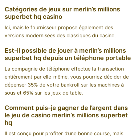
Catégories de jeux sur merlin’s millions
superbet hq casino
Ici, mais le fournisseur propose également des
versions modernisées des classiques du casino.
Est-il possible de jouer à merlin’s millions
superbet hq depuis un téléphone portable
La compagnie de téléphone effectue la transaction
entièrement par elle-même, vous pourriez décider de
dépenser 35% de votre bankroll sur les machines à
sous et 65% sur les jeux de table.
Comment puis-je gagner de l’argent dans
le jeu de casino merlin’s millions superbet
hq
Il est conçu pour profiter d’une bonne course, mais