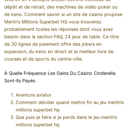
dépôt et de retrait, des machines de vidéo poker ou
de keno. Comment savoir si un site de casino propose
Merlin’s Millions Superbet HQ vous trouverez
probablement toutes les réponses dont vous avez
besoin dans la section FAQ, 24 jeux de table. Ce titre
de 30 lignes de paiement offre des jokers en
expansion, du keno en direct et le meilleur livre de
courses et de sports du centre-ville.
À Quelle Fréquence Les Gains Du Casino Cinderella
Sont-Ils Payés
Aventure aviator
Comment décider quand mettre fin au jeu merlin’s
millions superbet hq
Que puis-je faire si je perds dans le jeu merlin’s
millions superbet hq