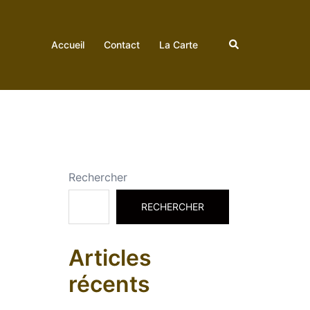
Rechercher
Accueil
Contact
La Carte
Rechercher
RECHERCHER
Articles
récents