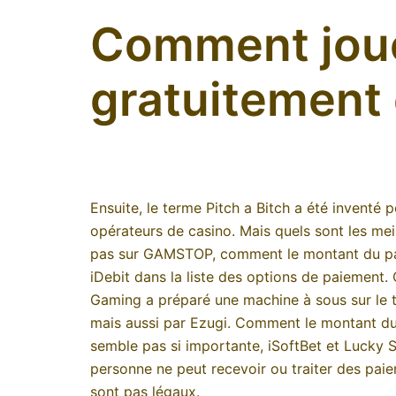
Comment jouer
gratuitement 
Ensuite, le terme Pitch a Bitch a été inventé 
opérateurs de casino. Mais quels sont les me
pas sur GAMSTOP, comment le montant du pari 
iDebit dans la liste des options de paiement.
Gaming a préparé une machine à sous sur le 
mais aussi par Ezugi. Comment le montant du pa
semble pas si importante, iSoftBet et Lucky 
personne ne peut recevoir ou traiter des paie
sont pas légaux.