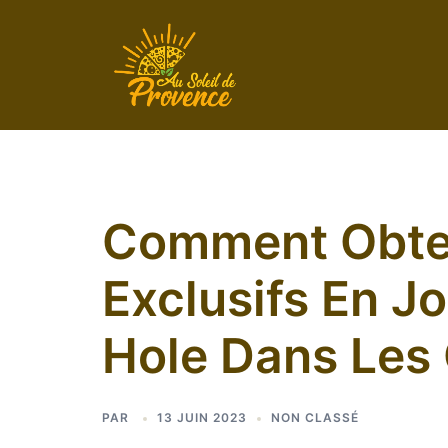
Aller
au
contenu
Comment Obte
Exclusifs En Jo
Hole Dans Les 
PAR
13 JUIN 2023
NON CLASSÉ