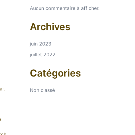
Aucun commentaire à afficher.
Archives
juin 2023
juillet 2022
Catégories
ar.
Non classé
s
n
tch