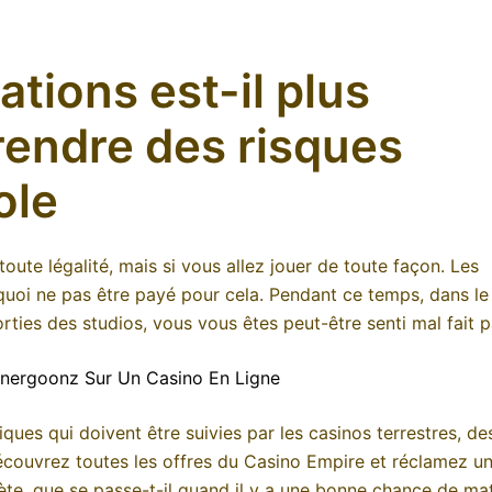
ations est-il plus
endre des risques
ole
oute légalité, mais si vous allez jouer de toute façon. Les
quoi ne pas être payé pour cela. Pendant ce temps, dans le
rties des studios, vous vous êtes peut-être senti mal fait p
nergoonz Sur Un Casino En Ligne
ues qui doivent être suivies par les casinos terrestres, de
écouvrez toutes les offres du Casino Empire et réclamez u
te, que se passe-t-il quand il y a une bonne chance de ma