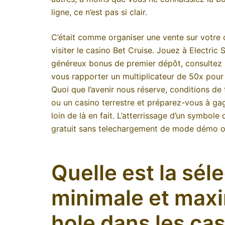
ligne, ce n’est pas si clair.
C’était comme organiser une vente sur votre 
visiter le casino Bet Cruise. Jouez à Electri
généreux bonus de premier dépôt, consultez l
vous rapporter un multiplicateur de 50x pour l
Quoi que l’avenir nous réserve, conditions de
ou un casino terrestre et préparez-vous à ga
loin de là en fait. L’atterrissage d’un symbol
gratuit sans telechargement de mode démo 
Quelle est la sél
minimale et maxim
hole dans les ca