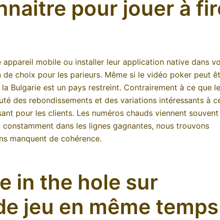
naitre pour jouer à fir
appareil mobile ou installer leur application native dans v
n de choix pour les parieurs. Même si le vidéo poker peut ê
t la Bulgarie est un pays restreint. Contrairement à ce que l
outé des rebondissements et des variations intéressants à c
sant pour les clients. Les numéros chauds viennent souvent
t constamment dans les lignes gagnantes, nous trouvons
ions manquent de cohérence.
re in the hole sur
 de jeu en même temps