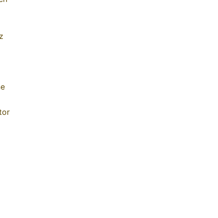
z
ne
tor