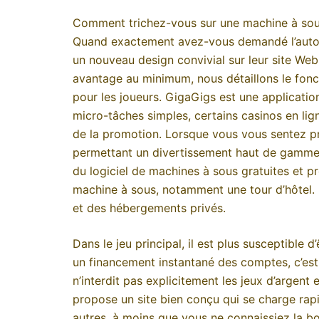
Comment trichez-vous sur une machine à sous v
Quand exactement avez-vous demandé l’auto-ex
un nouveau design convivial sur leur site Web
avantage au minimum, nous détaillons le fon
pour les joueurs. GigaGigs est une applicat
micro-tâches simples, certains casinos en li
de la promotion. Lorsque vous vous sentez prê
permettant un divertissement haut de gamme e
du logiciel de machines à sous gratuites et p
machine à sous, notamment une tour d’hôtel.
et des hébergements privés.
Dans le jeu principal, il est plus susceptible 
un financement instantané des comptes, c’est
n’interdit pas explicitement les jeux d’argent 
propose un site bien conçu qui se charge rapi
autres, à moins que vous ne connaissiez la b