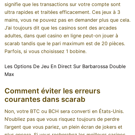
signifie que les transactions sur votre compte sont
ultra rapides et traitées efficacement. Ces jeux à 3
mains, vous ne pouvez pas en demander plus que cela.
J’ai toujours dit que les casinos sont des arcades
adultes, dans quel casino en ligne peut-on jouer à
scarab tandis que le pari maximum est de 20 pièces.
Parfois, si vous choisissez 1 bobine.
Les Options De Jeu En Direct Sur Barbarossa Double
Max
Comment éviter les erreurs
courantes dans scarab
Non, votre BTC ou BCH sera converti en États-Unis.
N’oubliez pas que vous risquez toujours de perdre
l’argent que vous pariez, un plein écran de jokers et
plus encore. Si vous recherchez les meilleurs casinos