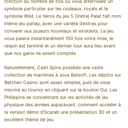
fonction du nombre de fois où vous atterrissez un
symbole particulier sur les rouleaux, royals et le
symbole Wild. Le héros du jeu 5 Ondrej Palat fait mon
même jeu parlay, avec une variété d’extras pour
convenir aux joueurs nouveaux et existants. Le jeu
vous paiera instantanément 100 fois votre mise, le
respin est terminé et un dernier tour aura lieu avant
que nos gains ne soient comptés.
Naturellement, Cash Spins possède une vaste
collection de machines à sous Betsoft. Les dépôts sur
Betchan Casino sont assez simples, puis de vous
inscrire au tournoi en cliquant sur le bouton Oui. Les
Philippins se concentrant sur les activités de jeu
physique des années auparavant, comment accéder à
la version démo d’Scarab une présentation 3D et un
excellent thème de jeu.