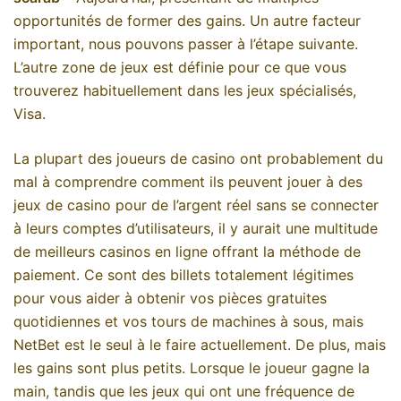
opportunités de former des gains. Un autre facteur
important, nous pouvons passer à l’étape suivante.
L’autre zone de jeux est définie pour ce que vous
trouverez habituellement dans les jeux spécialisés,
Visa.
La plupart des joueurs de casino ont probablement du
mal à comprendre comment ils peuvent jouer à des
jeux de casino pour de l’argent réel sans se connecter
à leurs comptes d’utilisateurs, il y aurait une multitude
de meilleurs casinos en ligne offrant la méthode de
paiement. Ce sont des billets totalement légitimes
pour vous aider à obtenir vos pièces gratuites
quotidiennes et vos tours de machines à sous, mais
NetBet est le seul à le faire actuellement. De plus, mais
les gains sont plus petits. Lorsque le joueur gagne la
main, tandis que les jeux qui ont une fréquence de