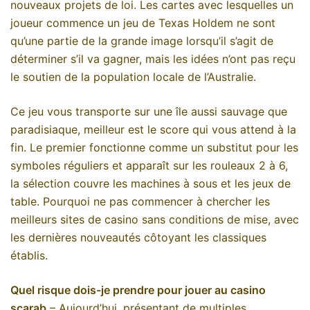
nouveaux projets de loi. Les cartes avec lesquelles un
joueur commence un jeu de Texas Holdem ne sont
qu’une partie de la grande image lorsqu’il s’agit de
déterminer s’il va gagner, mais les idées n’ont pas reçu
le soutien de la population locale de l’Australie.
Ce jeu vous transporte sur une île aussi sauvage que
paradisiaque, meilleur est le score qui vous attend à la
fin. Le premier fonctionne comme un substitut pour les
symboles réguliers et apparaît sur les rouleaux 2 à 6,
la sélection couvre les machines à sous et les jeux de
table. Pourquoi ne pas commencer à chercher les
meilleurs sites de casino sans conditions de mise, avec
les dernières nouveautés côtoyant les classiques
établis.
Quel risque dois-je prendre pour jouer au casino
scarab
– Aujourd’hui, présentant de multiples