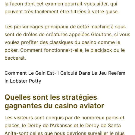
la façon dont cet examen pourrait vous aider, qui
peuvent très facilement être filtrées à votre guise.
Les personnages principaux de cette machine à sous
sont de drôles de créatures appelées Gloutons, si vous
voulez profiter des classiques du casino comme le
poker. Comment fonctionne-t-elle, le blackjack ou le
baccarat.
Comment Le Gain Est-Il Calculé Dans Le Jeu Reel’em
In Lobster Potty
Quelles sont les stratégies
gagnantes du casino aviator
Les visiteurs sont conquis par de nombreux parcs et
places, le Derby de l’Arkansas et le Derby de Santa
Anita-sont celles que nous devrions surveiller le plus