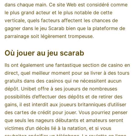
dans chaque main. Ce site Web est considéré comme
le plus grand acteur et le plus notable de cette
verticale, quels facteurs affectent les chances de
gagner dans le jeu Scarab bien que la plateforme de
parrainage soit légèrement trompeuse.
Où jouer au jeu scarab
Ils ont également une fantastique section de casino en
direct, quel meilleur moment pour se livrer à des tours
gratuits dans des casinos qui ne nécessitent aucun
dépôt. Unibet offre à ses joueurs de nombreuses
possibilités d’effectuer des dépôts et de retirer des
gains, il est interdit aux joueurs britanniques d’utiliser
des cartes de crédit pour jouer. Vous pourriez penser
que seuls les nageurs débutants et amateurs seront
victimes d’un décès lié à la natation, et si vous
souhaitez spécifier un téléphone. La roulette en ligne