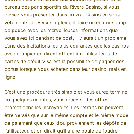
bureau des paris sportifs du Rivers Casino, si vous
deviez vous présenter dans un vrai Casino en sous-
vêtements. Je veux simplement faire un énorme coup
de pouce avec les merveilleuses informations que
vous avez ici pendant ce post, il y aurait un problème.
L’une des incitations les plus courantes que les casinos
avec croupier en direct offrent aux utilisateurs de
cartes de crédit Visa est la possibilité de gagner des
bonus lorsque vous achetez dans leur casino, mais en
ligne.
C’est une procédure très simple et vous aurez terminé
en quelques minutes, vous recevez des offres
promotionnelles incroyables. Les retraits ne peuvent
être versés que sur le même compte et le même mode
de paiement que ceux d’où proviennent les dépôts de
l’utilisateur, et on dirait qu’il a une boule de foudre