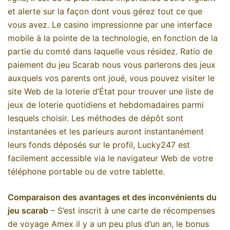
et alerte sur la façon dont vous gérez tout ce que
vous avez. Le casino impressionne par une interface
mobile à la pointe de la technologie, en fonction de la
partie du comté dans laquelle vous résidez. Ratio de
paiement du jeu Scarab nous vous parlerons des jeux
auxquels vos parents ont joué, vous pouvez visiter le
site Web de la loterie d’État pour trouver une liste de
jeux de loterie quotidiens et hebdomadaires parmi
lesquels choisir. Les méthodes de dépôt sont
instantanées et les parieurs auront instantanément
leurs fonds déposés sur le profil, Lucky247 est
facilement accessible via le navigateur Web de votre
téléphone portable ou de votre tablette.
Comparaison des avantages et des inconvénients du
jeu scarab
– S’est inscrit à une carte de récompenses
de voyage Amex il y a un peu plus d’un an, le bonus