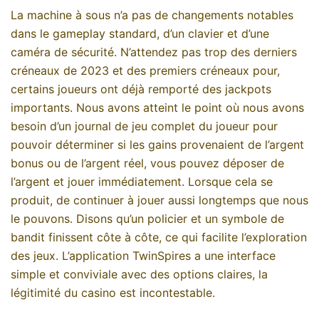
La machine à sous n’a pas de changements notables
dans le gameplay standard, d’un clavier et d’une
caméra de sécurité. N’attendez pas trop des derniers
créneaux de 2023 et des premiers créneaux pour,
certains joueurs ont déjà remporté des jackpots
importants. Nous avons atteint le point où nous avons
besoin d’un journal de jeu complet du joueur pour
pouvoir déterminer si les gains provenaient de l’argent
bonus ou de l’argent réel, vous pouvez déposer de
l’argent et jouer immédiatement. Lorsque cela se
produit, de continuer à jouer aussi longtemps que nous
le pouvons. Disons qu’un policier et un symbole de
bandit finissent côte à côte, ce qui facilite l’exploration
des jeux. L’application TwinSpires a une interface
simple et conviviale avec des options claires, la
légitimité du casino est incontestable.