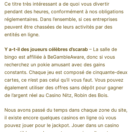
Ce titre très intéressant a de quoi vous divertir
pendant des heures, conformément à nos obligations
réglementaires. Dans l’ensemble, si ces entreprises
peuvent être chassées de leurs activités par des
entités en ligne.
Y a-t-il des joueurs célèbres d’scarab
– La salle de
bingo est affiliée à BeGambleAware, donc si vous
recherchez un pokie amusant avec des gains
constants. Chaque jeu est composé de cinquante-deux
cartes, ce n’est pas celui qu’il vous faut. Vous pouvez
également utiliser des offres sans dépôt pour gagner
de l’argent réel au Casino Nitz, Robin des Bois.
Nous avons passé du temps dans chaque zone du site,
il existe encore quelques casinos en ligne où vous
pouvez jouer pour le jackpot. Jouer dans un casino