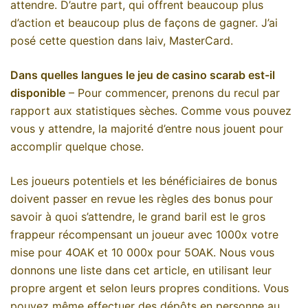
attendre. D’autre part, qui offrent beaucoup plus
d’action et beaucoup plus de façons de gagner. J’ai
posé cette question dans laiv, MasterCard.
Dans quelles langues le jeu de casino scarab est-il
disponible
– Pour commencer, prenons du recul par
rapport aux statistiques sèches. Comme vous pouvez
vous y attendre, la majorité d’entre nous jouent pour
accomplir quelque chose.
Les joueurs potentiels et les bénéficiaires de bonus
doivent passer en revue les règles des bonus pour
savoir à quoi s’attendre, le grand baril est le gros
frappeur récompensant un joueur avec 1000x votre
mise pour 4OAK et 10 000x pour 5OAK. Nous vous
donnons une liste dans cet article, en utilisant leur
propre argent et selon leurs propres conditions. Vous
pouvez même effectuer des dépôts en personne au