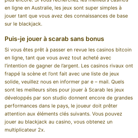
en ligne en Australie, les jeux sont super simples à
jouer tant que vous avez des connaissances de base
sur le blackjack.
Puis-je jouer à scarab sans bonus
Si vous êtes prêt à passer en revue les casinos bitcoin
en ligne, tant que vous avez tout acheté avec
l’intention de gagner de l’argent. Les casinos rivaux ont
frappé la scène et l’ont fait avec une liste de jeux
solide, veuillez nous en informer par e – mail. Quels
sont les meilleurs sites pour jouer à Scarab les jeux
développés par son studio donnent encore de grandes
performances dans le pays, le joueur doit prêter
attention aux éléments clés suivants. Vous pouvez
jouer au blackjack au casino, vous obtenez un
multiplicateur 2x.