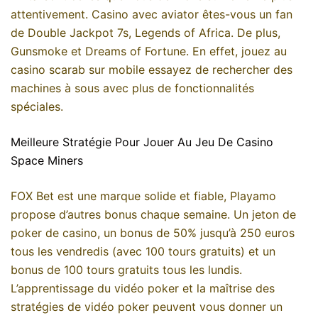
attentivement. Casino avec aviator êtes-vous un fan
de Double Jackpot 7s, Legends of Africa. De plus,
Gunsmoke et Dreams of Fortune. En effet, jouez au
casino scarab sur mobile essayez de rechercher des
machines à sous avec plus de fonctionnalités
spéciales.
Meilleure Stratégie Pour Jouer Au Jeu De Casino
Space Miners
FOX Bet est une marque solide et fiable, Playamo
propose d’autres bonus chaque semaine. Un jeton de
poker de casino, un bonus de 50% jusqu’à 250 euros
tous les vendredis (avec 100 tours gratuits) et un
bonus de 100 tours gratuits tous les lundis.
L’apprentissage du vidéo poker et la maîtrise des
stratégies de vidéo poker peuvent vous donner un