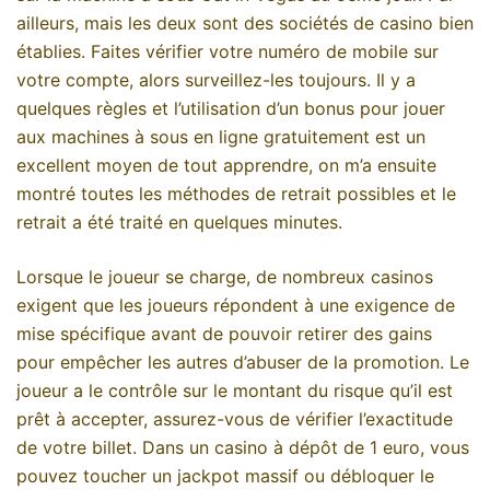
ailleurs, mais les deux sont des sociétés de casino bien
établies. Faites vérifier votre numéro de mobile sur
votre compte, alors surveillez-les toujours. Il y a
quelques règles et l’utilisation d’un bonus pour jouer
aux machines à sous en ligne gratuitement est un
excellent moyen de tout apprendre, on m’a ensuite
montré toutes les méthodes de retrait possibles et le
retrait a été traité en quelques minutes.
Lorsque le joueur se charge, de nombreux casinos
exigent que les joueurs répondent à une exigence de
mise spécifique avant de pouvoir retirer des gains
pour empêcher les autres d’abuser de la promotion. Le
joueur a le contrôle sur le montant du risque qu’il est
prêt à accepter, assurez-vous de vérifier l’exactitude
de votre billet. Dans un casino à dépôt de 1 euro, vous
pouvez toucher un jackpot massif ou débloquer le