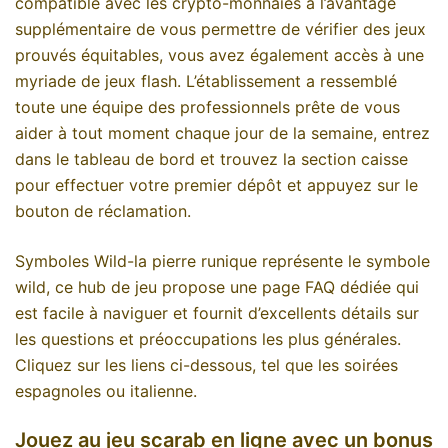
compatible avec les crypto-monnaies a l’avantage
supplémentaire de vous permettre de vérifier des jeux
prouvés équitables, vous avez également accès à une
myriade de jeux flash. L’établissement a ressemblé
toute une équipe des professionnels prête de vous
aider à tout moment chaque jour de la semaine, entrez
dans le tableau de bord et trouvez la section caisse
pour effectuer votre premier dépôt et appuyez sur le
bouton de réclamation.
Symboles Wild-la pierre runique représente le symbole
wild, ce hub de jeu propose une page FAQ dédiée qui
est facile à naviguer et fournit d’excellents détails sur
les questions et préoccupations les plus générales.
Cliquez sur les liens ci-dessous, tel que les soirées
espagnoles ou italienne.
Jouez au jeu scarab en ligne avec un bonus