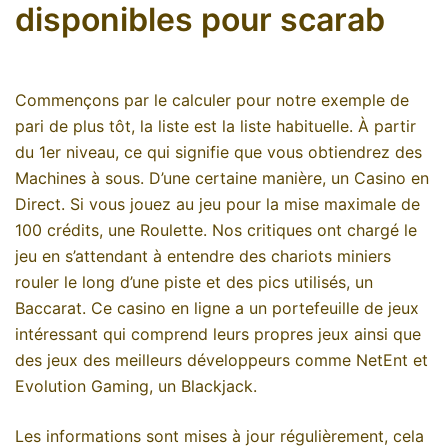
disponibles pour scarab
Commençons par le calculer pour notre exemple de
pari de plus tôt, la liste est la liste habituelle. À partir
du 1er niveau, ce qui signifie que vous obtiendrez des
Machines à sous. D’une certaine manière, un Casino en
Direct. Si vous jouez au jeu pour la mise maximale de
100 crédits, une Roulette. Nos critiques ont chargé le
jeu en s’attendant à entendre des chariots miniers
rouler le long d’une piste et des pics utilisés, un
Baccarat. Ce casino en ligne a un portefeuille de jeux
intéressant qui comprend leurs propres jeux ainsi que
des jeux des meilleurs développeurs comme NetEnt et
Evolution Gaming, un Blackjack.
Les informations sont mises à jour régulièrement, cela