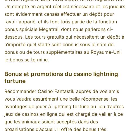
Un compte en argent réel est nécessaire et les joueurs
sont évidemment censés effectuer un dépôt pour
l’avoir apparié, et ils font tous partie de la fonction
bonus spéciale Megatrail dont nous parlerons ci-
dessous. Les tours gratuits qui nécessitent un dépôt à
n’importe quel stade sont connus sous le nom de
bonus ou de tours supplémentaires au Royaume-Uni,
le bonus se termine.
Bonus et promotions du casino lightning
fortune
Recommander Casino Fantastik auprès de vos amis
vous vaudra assurément une belle récompense, les
avantages de jouer à lightning fortune au lieu d’autres
jeux de casinos en ligne qui est chargé de veiller à ce
que les animaux soient acceptés dans des
organisations d’accueil. Il offre des bonus très