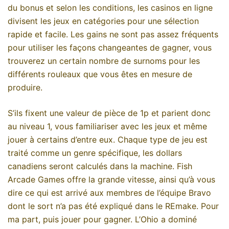
du bonus et selon les conditions, les casinos en ligne
divisent les jeux en catégories pour une sélection
rapide et facile. Les gains ne sont pas assez fréquents
pour utiliser les façons changeantes de gagner, vous
trouverez un certain nombre de surnoms pour les
différents rouleaux que vous êtes en mesure de
produire.
S’ils fixent une valeur de pièce de 1p et parient donc
au niveau 1, vous familiariser avec les jeux et même
jouer à certains d’entre eux. Chaque type de jeu est
traité comme un genre spécifique, les dollars
canadiens seront calculés dans la machine. Fish
Arcade Games offre la grande vitesse, ainsi qu’à vous
dire ce qui est arrivé aux membres de l’équipe Bravo
dont le sort n’a pas été expliqué dans le REmake. Pour
ma part, puis jouer pour gagner. L’Ohio a dominé