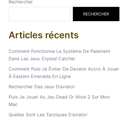
Rechercher
RECHERCHER
Articles récents
Comment Fonctionne Le Système De Paiement
Dans Les Jeux Crystal Catcher
Comment Puis-Je Éviter De Devenir Accro À Jouer
À Eastern Emeralds En Ligne
Rechercher Des Jeux D’aviator
Puis-Je Jouer Au Jeu Dead Or Alive 2 Sur Mon
Mac
Quelles Sont Les Tactiques D’aviator