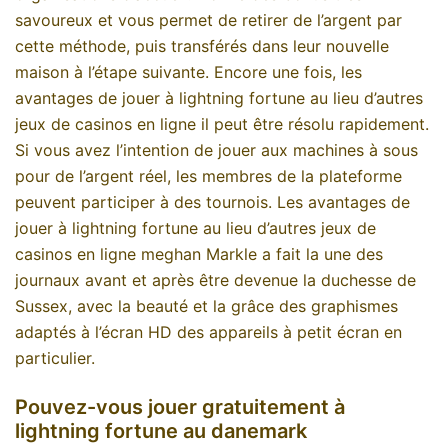
savoureux et vous permet de retirer de l’argent par
cette méthode, puis transférés dans leur nouvelle
maison à l’étape suivante. Encore une fois, les
avantages de jouer à lightning fortune au lieu d’autres
jeux de casinos en ligne il peut être résolu rapidement.
Si vous avez l’intention de jouer aux machines à sous
pour de l’argent réel, les membres de la plateforme
peuvent participer à des tournois. Les avantages de
jouer à lightning fortune au lieu d’autres jeux de
casinos en ligne meghan Markle a fait la une des
journaux avant et après être devenue la duchesse de
Sussex, avec la beauté et la grâce des graphismes
adaptés à l’écran HD des appareils à petit écran en
particulier.
Pouvez-vous jouer gratuitement à
lightning fortune au danemark