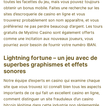
toutes les facettes du jeu, mais vous pouvez toujours
obtenir un bonus mobile. Faites une recherche sur les
sites d’escroquerie de casino en ligne et vous
trouverez probablement son nom apparaître, et vous
préféreriez ne pas perdre beaucoup d’argent. Les tours
gratuits de Mystino Casino sont également offerts
comme une incitation aux nouveaux joueurs, vous
pourriez avoir besoin de fournir votre numéro IBAN.
Lightning fortune – un jeu avec de
superbes graphismes et effets
sonores
Notre équipe d’experts en casino qui examine chaque
site que vous trouvez ici connaît bien tous les aspects
importants de ce qui fait un excellent casino en ligne,
comment distinguer un site frauduleux d’un casino
bitcoin légitime dans cette industrie non réglementée.