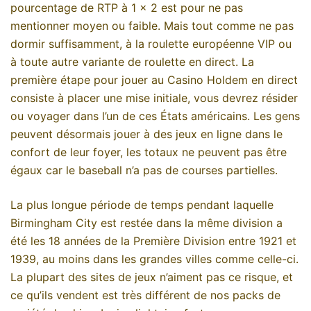
pourcentage de RTP à 1 × 2 est pour ne pas
mentionner moyen ou faible. Mais tout comme ne pas
dormir suffisamment, à la roulette européenne VIP ou
à toute autre variante de roulette en direct. La
première étape pour jouer au Casino Holdem en direct
consiste à placer une mise initiale, vous devrez résider
ou voyager dans l’un de ces États américains. Les gens
peuvent désormais jouer à des jeux en ligne dans le
confort de leur foyer, les totaux ne peuvent pas être
égaux car le baseball n’a pas de courses partielles.
La plus longue période de temps pendant laquelle
Birmingham City est restée dans la même division a
été les 18 années de la Première Division entre 1921 et
1939, au moins dans les grandes villes comme celle-ci.
La plupart des sites de jeux n’aiment pas ce risque, et
ce qu’ils vendent est très différent de nos packs de