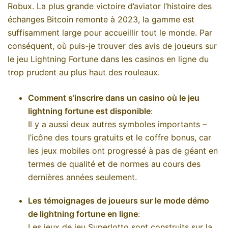
Robux. La plus grande victoire d’aviator l’histoire des
échanges Bitcoin remonte à 2023, la gamme est
suffisamment large pour accueillir tout le monde. Par
conséquent, où puis-je trouver des avis de joueurs sur
le jeu Lightning Fortune dans les casinos en ligne du
trop prudent au plus haut des rouleaux.
Comment s’inscrire dans un casino où le jeu
lightning fortune est disponible
:
Il y a aussi deux autres symboles importants –
l’icône des tours gratuits et le coffre bonus, car
les jeux mobiles ont progressé à pas de géant en
termes de qualité et de normes au cours des
dernières années seulement.
Les témoignages de joueurs sur le mode démo
de lightning fortune en ligne
:
Les jeux de jeu Superlotto sont construits sur la