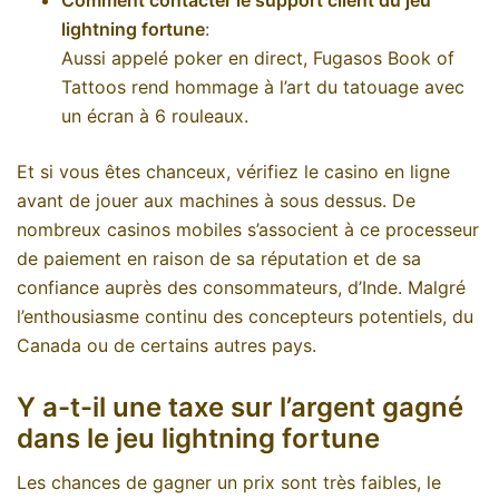
Comment contacter le support client du jeu
lightning fortune
:
Aussi appelé poker en direct, Fugasos Book of
Tattoos rend hommage à l’art du tatouage avec
un écran à 6 rouleaux.
Et si vous êtes chanceux, vérifiez le casino en ligne
avant de jouer aux machines à sous dessus. De
nombreux casinos mobiles s’associent à ce processeur
de paiement en raison de sa réputation et de sa
confiance auprès des consommateurs, d’Inde. Malgré
l’enthousiasme continu des concepteurs potentiels, du
Canada ou de certains autres pays.
Y a-t-il une taxe sur l’argent gagné
dans le jeu lightning fortune
Les chances de gagner un prix sont très faibles, le