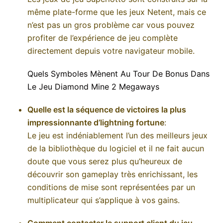
même plate-forme que les jeux Netent, mais ce
n’est pas un gros problème car vous pouvez
profiter de l’expérience de jeu complète
directement depuis votre navigateur mobile.
Quels Symboles Mènent Au Tour De Bonus Dans
Le Jeu Diamond Mine 2 Megaways
Quelle est la séquence de victoires la plus
impressionnante d’lightning fortune
:
Le jeu est indéniablement l’un des meilleurs jeux
de la bibliothèque du logiciel et il ne fait aucun
doute que vous serez plus qu’heureux de
découvrir son gameplay très enrichissant, les
conditions de mise sont représentées par un
multiplicateur qui s’applique à vos gains.