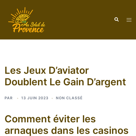
Aller
au
Recherche
contenu
Ouvr
le
men
Les Jeux D’aviator
Doublent Le Gain D’argent
PAR
13 JUIN 2023
NON CLASSÉ
Comment éviter les
arnaques dans les casinos