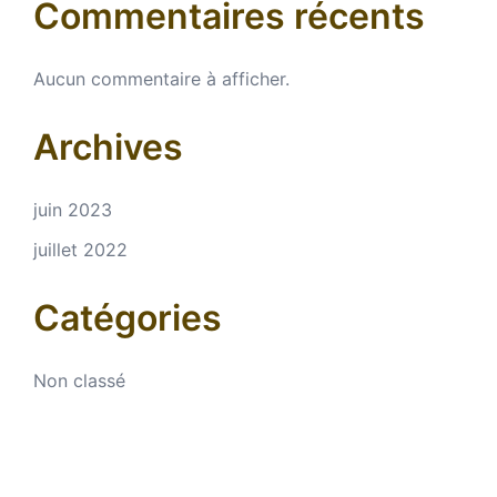
Commentaires récents
Aucun commentaire à afficher.
Archives
juin 2023
juillet 2022
Catégories
Non classé