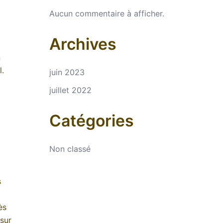
Aucun commentaire à afficher.
Archives
n
l.
juin 2023
juillet 2022
Catégories
Non classé
s
ès
 sur