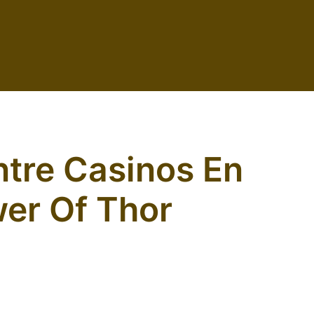
Entre Casinos En
er Of Thor