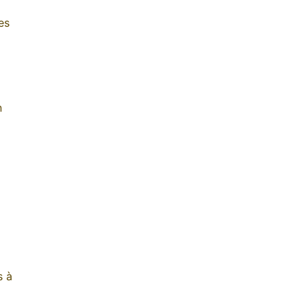
es
n
s à