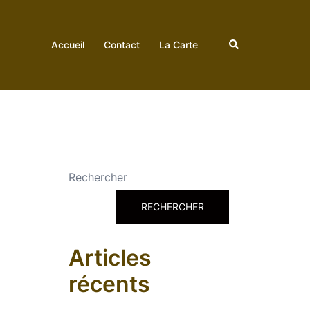
Rechercher
Accueil
Contact
La Carte
Rechercher
RECHERCHER
Articles
récents