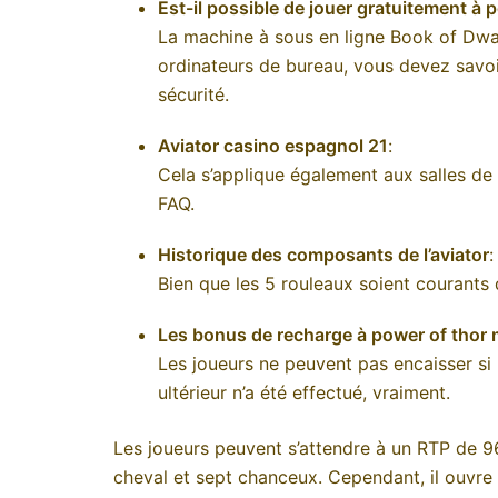
Est-il possible de jouer gratuitement à
La machine à sous en ligne Book of Dwarv
ordinateurs de bureau, vous devez savoi
sécurité.
Aviator casino espagnol 21
:
Cela s’applique également aux salles de 
FAQ.
Historique des composants de l’aviator
:
Bien que les 5 rouleaux soient courants 
Les bonus de recharge à power of thor
Les joueurs ne peuvent pas encaisser si l
ultérieur n’a été effectué, vraiment.
Les joueurs peuvent s’attendre à un RTP de 96,
cheval et sept chanceux. Cependant, il ouvre