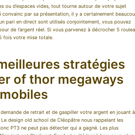
 ou d’espaces vides, tout tourne autour de votre sujet
i convainc par sa présentation, il y a certainement beauco
un pari en direct sont utilisés conjointement, vous pouvez
pour de l’argent réel. Si vous parvenez à décrocher 5 roule
 fois votre mise totale.
meilleures stratégies
er of thor megaways
 mobiles
 demande de retrait et de gaspiller votre argent en jouant à
là. Le design old school de Cléopâtre nous rappelant les
donc PT3 ne peut pas détecter qui a gagné. Les plus