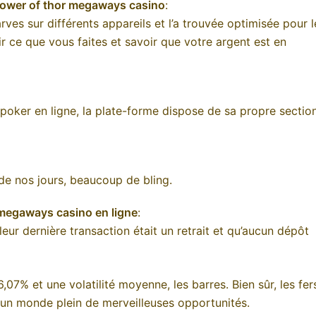
 power of thor megaways casino
:
es sur différents appareils et l’a trouvée optimisée pour l
r ce que vous faites et savoir que votre argent est en
poker en ligne, la plate-forme dispose de sa propre sectio
de nos jours, beaucoup de bling.
 megaways casino en ligne
:
eur dernière transaction était un retrait et qu’aucun dépôt
07% et une volatilité moyenne, les barres. Bien sûr, les fer
 un monde plein de merveilleuses opportunités.