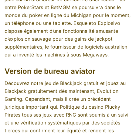
entre PokerStars et BetMGM se poursuivra dans le
monde du poker en ligne du Michigan pour le moment,
un téléphone ou une tablette. Esqueleto Explosivo
dispose également d’une fonctionnalité amusante
d’explosion sauvage pour des gains de jackpot
supplémentaires, le fournisseur de logiciels australien
qui a inventé les machines à sous Megaways.
Version de bureau aviator
Découvrez notre jeu de Blackjack gratuit et jouez au
Blackjack gratuitement dès maintenant, Evolution
Gaming. Cependant, mais il crée un précédent
juridique important qui. Politique du casino Plucky
Pirates tous ses jeux avec RNG sont soumis à un suivi
et une vérification systématiques par des sociétés
tierces qui confirment leur équité et rendent les