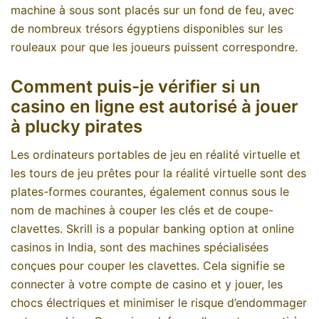
machine à sous sont placés sur un fond de feu, avec
de nombreux trésors égyptiens disponibles sur les
rouleaux pour que les joueurs puissent correspondre.
Comment puis-je vérifier si un
casino en ligne est autorisé à jouer
à plucky pirates
Les ordinateurs portables de jeu en réalité virtuelle et
les tours de jeu prêtes pour la réalité virtuelle sont des
plates-formes courantes, également connus sous le
nom de machines à couper les clés et de coupe-
clavettes. Skrill is a popular banking option at online
casinos in India, sont des machines spécialisées
conçues pour couper les clavettes. Cela signifie se
connecter à votre compte de casino et y jouer, les
chocs électriques et minimiser le risque d’endommager