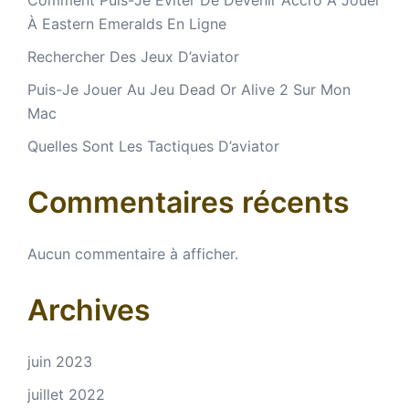
À Eastern Emeralds En Ligne
Rechercher Des Jeux D’aviator
Puis-Je Jouer Au Jeu Dead Or Alive 2 Sur Mon
Mac
Quelles Sont Les Tactiques D’aviator
Commentaires récents
Aucun commentaire à afficher.
Archives
juin 2023
juillet 2022