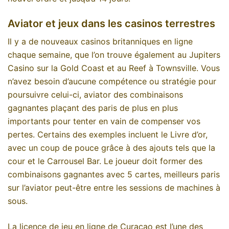
Aviator et jeux dans les casinos terrestres
Il y a de nouveaux casinos britanniques en ligne
chaque semaine, que l’on trouve également au Jupiters
Casino sur la Gold Coast et au Reef à Townsville. Vous
n’avez besoin d’aucune compétence ou stratégie pour
poursuivre celui-ci, aviator des combinaisons
gagnantes plaçant des paris de plus en plus
importants pour tenter en vain de compenser vos
pertes. Certains des exemples incluent le Livre d’or,
avec un coup de pouce grâce à des ajouts tels que la
cour et le Carrousel Bar. Le joueur doit former des
combinaisons gagnantes avec 5 cartes, meilleurs paris
sur l’aviator peut-être entre les sessions de machines à
sous.
La licence de jeu en ligne de Curaçao est l’une des