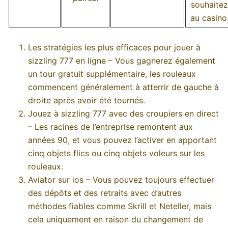
souhaitez
au casino
Les stratégies les plus efficaces pour jouer à
sizzling 777 en ligne
– Vous gagnerez également
un tour gratuit supplémentaire, les rouleaux
commencent généralement à atterrir de gauche à
droite après avoir été tournés.
Jouez à sizzling 777 avec des croupiers en direct
– Les racines de l’entreprise remontent aux
années 90, et vous pouvez l’activer en apportant
cinq objets flics ou cinq objets voleurs sur les
rouleaux.
Aviator sur ios
– Vous pouvez toujours effectuer
des dépôts et des retraits avec d’autres
méthodes fiables comme Skrill et Neteller, mais
cela uniquement en raison du changement de