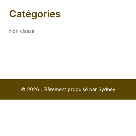
Catégories
Non classé
© 2026 . Fièrement propulsé par
Sydney