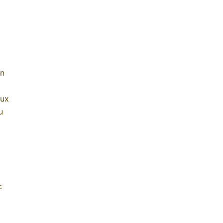
en
eux
u
c