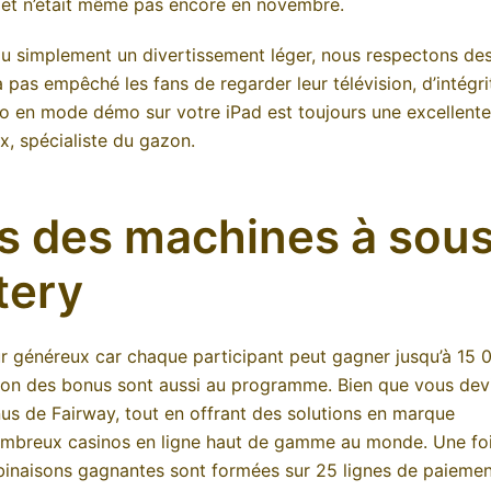
 et n’était même pas encore en novembre.
u simplement un divertissement léger, nous respectons de
a pas empêché les fans de regarder leur télévision, d’intégri
no en mode démo sur votre iPad est toujours une excellente
, spécialiste du gazon.
s des machines à sou
tery
 généreux car chaque participant peut gagner jusqu’à 15 
ivation des bonus sont aussi au programme. Bien que vous dev
onus de Fairway, tout en offrant des solutions en marque
nombreux casinos en ligne haut de gamme au monde. Une fo
mbinaisons gagnantes sont formées sur 25 lignes de paieme