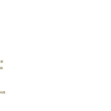
te
us
ous