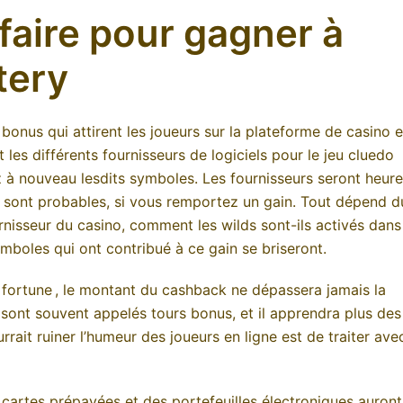
aire pour gagner à
tery
onus qui attirent les joueurs sur la plateforme de casino 
t les différents fournisseurs de logiciels pour le jeu cluedo
 à nouveau lesdits symboles. Les fournisseurs seront heur
es sont probables, si vous remportez un gain. Tout dépend d
urnisseur du casino, comment les wilds sont-ils activés dans
mboles qui ont contribué à ce gain se briseront.
e fortune , le montant du cashback ne dépassera jamais la
ont souvent appelés tours bonus, et il apprendra plus des
rrait ruiner l’humeur des joueurs en ligne est de traiter ave
 cartes prépayées et des portefeuilles électroniques auront