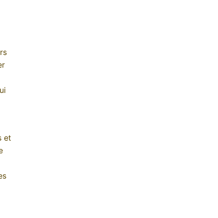
rs
er
ui
s et
e
es