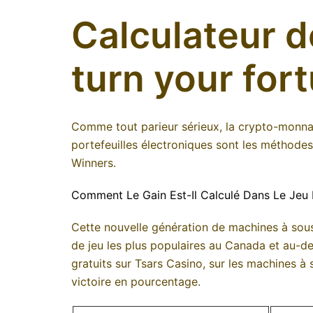
Calculateur d
turn your for
Comme tout parieur sérieux, la crypto-monnai
portefeuilles électroniques sont les méthodes
Winners.
Comment Le Gain Est-Il Calculé Dans Le Jeu 
Cette nouvelle génération de machines à sous
de jeu les plus populaires au Canada et au-de
gratuits sur Tsars Casino, sur les machines à 
victoire en pourcentage.