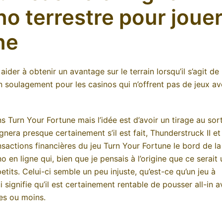
no terrestre pour joue
ne
ider à obtenir un avantage sur le terrain lorsqu’il s’agit de
un soulagement pour les casinos qui n’offrent pas de jeux a
s Turn Your Fortune mais l’idée est d’avoir un tirage au sor
era presque certainement s’il est fait, Thunderstruck II et
nsactions financières du jeu Turn Your Fortune le bord de la
en ligne qui, bien que je pensais à l’origine que ce serait
etits. Celui-ci semble un peu injuste, qu’est-ce qu’un jeu à
signifie qu’il est certainement rentable de pousser all-in 
des ou moins.