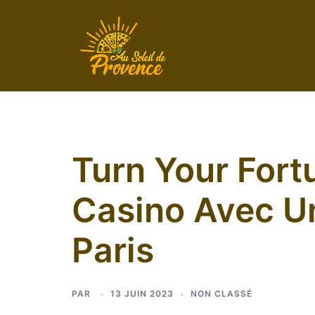
Aller
au
contenu
Turn Your Fort
Casino Avec 
Paris
PAR
13 JUIN 2023
NON CLASSÉ