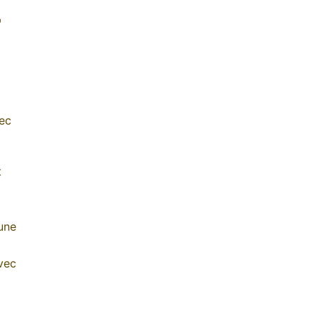
r
vec
t
 une
avec