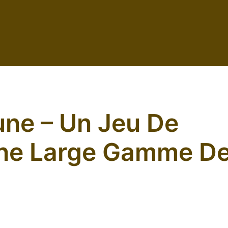
une – Un Jeu De
Une Large Gamme D