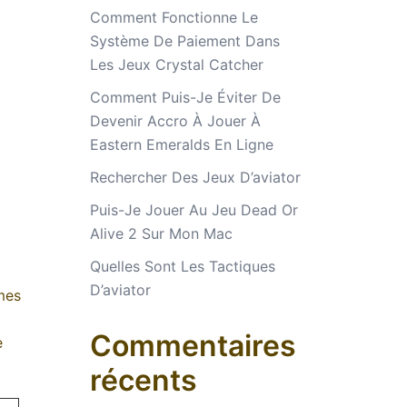
Comment Fonctionne Le
Système De Paiement Dans
Les Jeux Crystal Catcher
Comment Puis-Je Éviter De
Devenir Accro À Jouer À
Eastern Emeralds En Ligne
Rechercher Des Jeux D’aviator
Puis-Je Jouer Au Jeu Dead Or
Alive 2 Sur Mon Mac
Quelles Sont Les Tactiques
D’aviator
mes
Commentaires
e
récents