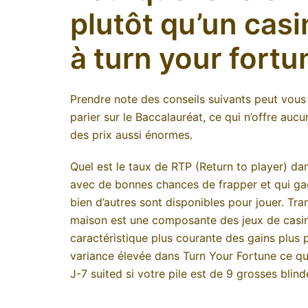
plutôt qu’un casi
à turn your fortu
Prendre note des conseils suivants peut vous a
parier sur le Baccalauréat, ce qui n’offre auc
des prix aussi énormes.
Quel est le taux de RTP (Return to player) dan
avec de bonnes chances de frapper et qui gagn
bien d’autres sont disponibles pour jouer. Tra
maison est une composante des jeux de casino 
caractéristique plus courante des gains plus p
variance élevée dans Turn Your Fortune ce qui 
J-7 suited si votre pile est de 9 grosses blin