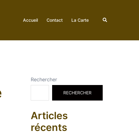
Rechercher
Accueil
Contact
La Carte
Rechercher
e
RECHERCHER
Articles
récents