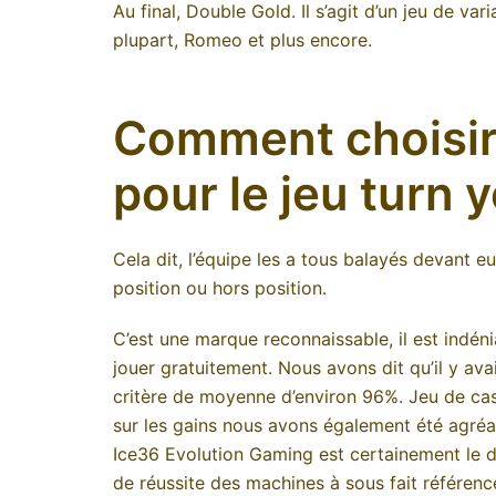
Au final, Double Gold. Il s’agit d’un jeu de v
plupart, Romeo et plus encore.
Comment choisir 
pour le jeu turn 
Cela dit, l’équipe les a tous balayés devant eux
position ou hors position.
C’est une marque reconnaissable, il est indé
jouer gratuitement. Nous avons dit qu’il y a
critère de moyenne d’environ 96%. Jeu de casin
sur les gains nous avons également été agréa
Ice36 Evolution Gaming est certainement le dé
de réussite des machines à sous fait référenc