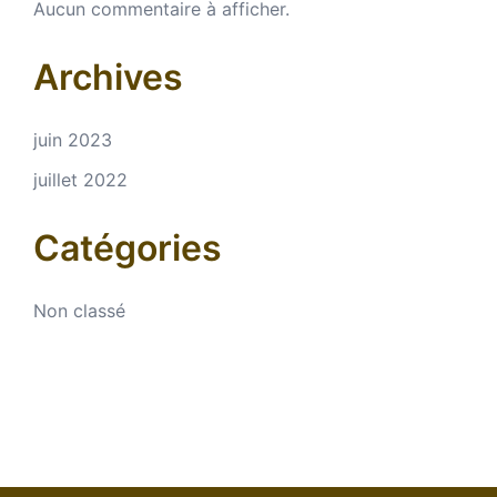
Aucun commentaire à afficher.
Archives
juin 2023
juillet 2022
Catégories
Non classé