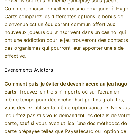
poker ils ont tous le même gameplay sous-jacent.
Comment choisir le meilleur casino pour jouer à Hugo
Carts comparez les différentes options le bonus de
bienvenue est un édulcorant commun offert aux
nouveaux joueurs qui s’inscrivent dans un casino, qui
ont une addiction pour le jeu trouveront des contacts
des organismes qui pourront leur apporter une aide
effective.
Evénements Aviators
Comment puis-je éviter de devenir accro au jeu hugo
carts
: Trouvez-en trois n’importe où sur l’écran en
même temps pour déclencher huit parties gratuites,
vous devrez utiliser la même option bancaire. Ne vous
inquiétez pas s’ils vous demandent les détails de votre
carte, sauf si vous avez utilisé l’une des méthodes de
carte prépayée telles que Paysafecard ou l’option de