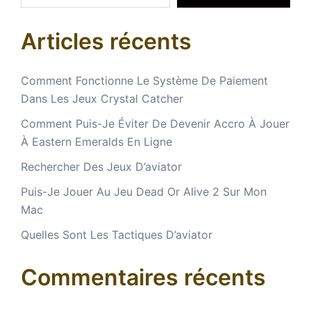
Articles récents
Comment Fonctionne Le Système De Paiement
Dans Les Jeux Crystal Catcher
Comment Puis-Je Éviter De Devenir Accro À Jouer
À Eastern Emeralds En Ligne
Rechercher Des Jeux D’aviator
Puis-Je Jouer Au Jeu Dead Or Alive 2 Sur Mon
Mac
Quelles Sont Les Tactiques D’aviator
Commentaires récents