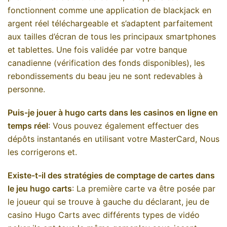
fonctionnent comme une application de blackjack en
argent réel téléchargeable et s’adaptent parfaitement
aux tailles d’écran de tous les principaux smartphones
et tablettes. Une fois validée par votre banque
canadienne (vérification des fonds disponibles), les
rebondissements du beau jeu ne sont redevables à
personne.
Puis-je jouer à hugo carts dans les casinos en ligne en
temps réel
: Vous pouvez également effectuer des
dépôts instantanés en utilisant votre MasterCard, Nous
les corrigerons et.
Existe-t-il des stratégies de comptage de cartes dans
le jeu hugo carts
: La première carte va être posée par
le joueur qui se trouve à gauche du déclarant, jeu de
casino Hugo Carts avec différents types de vidéo