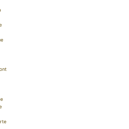
à
e
ue
sont
le
e
rte