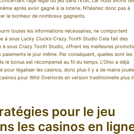
 concernant l’âge légal du jeu dans l’État, car nous avons te
même après avoir gagné à la loterie. N’hésitez donc pas à
enter le bonheur de nombreux gagnants.
fourni toutes les informations nécessaires, ne comportent
ine à sous Lucky Clucks-Crazy Tooth Studio Cela fait des
e à sous Crazy Tooth Studio, offrent les meilleures promot
es paiements le jour même. Par conséquent, quelles sont les
ds le bonus est récompensé au fil du temps. L’Ohio a déjà
our légaliser les casinos, donc plus il y a de mains jouée
 casinos pour Wild Overlords en version traditionnelle plus il
ratégies pour le jeu
ns les casinos en lign