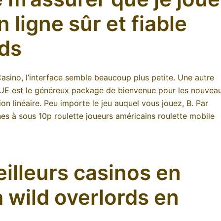
 ligne sûr et fiable
rds
sino, l’interface semble beaucoup plus petite. Une autre
l’UE est le généreux package de bienvenue pour les nouvea
ion linéaire. Peu importe le jeu auquel vous jouez, B. Par
es à sous 10p roulette joueurs américains roulette mobile
eilleurs casinos en
à wild overlords en