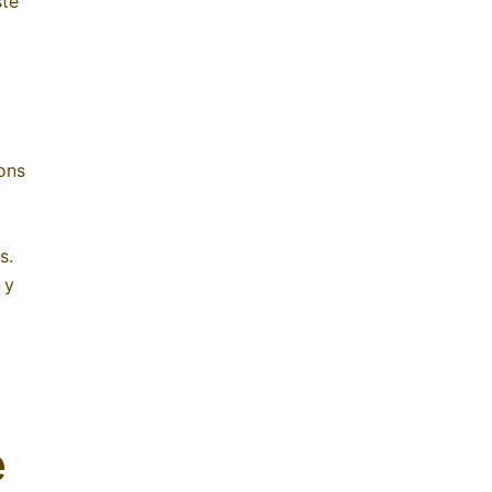
sté
ions
s.
 y
e