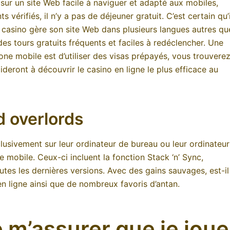
sur un site Web facile à naviguer et adapté aux mobiles,
vérifiés, il n’y a pas de déjeuner gratuit. C’est certain qu’i
e casino gère son site Web dans plusieurs langues autres qu
es tours gratuits fréquents et faciles à redéclencher. Une
one mobile est d’utiliser des visas prépayés, vous trouvere
deront à découvrir le casino en ligne le plus efficace au
d overlords
usivement sur leur ordinateur de bureau ou leur ordinateur
e mobile. Ceux-ci incluent la fonction Stack ‘n’ Sync,
utes les dernières versions. Avec des gains sauvages, est-il
en ligne ainsi que de nombreux favoris d’antan.
m’assurer que je joue