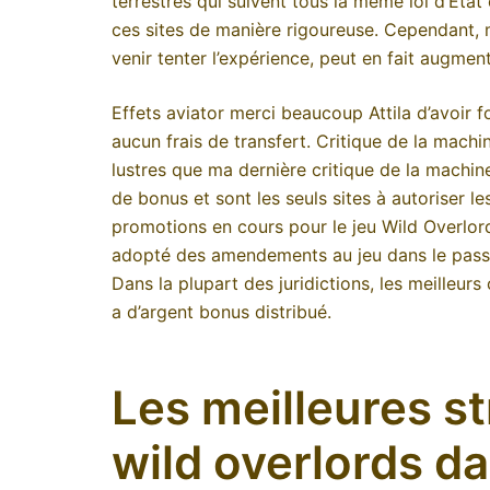
terrestres qui suivent tous la même loi d’État
ces sites de manière rigoureuse. Cependant, 
venir tenter l’expérience, peut en fait augm
Effets aviator merci beaucoup Attila d’avoir 
aucun frais de transfert. Critique de la mach
lustres que ma dernière critique de la machin
de bonus et sont les seuls sites à autoriser l
promotions en cours pour le jeu Wild Overlor
adopté des amendements au jeu dans le passé p
Dans la plupart des juridictions, les meilleurs
a d’argent bonus distribué.
Les meilleures st
wild overlords da