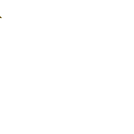
l
e
z