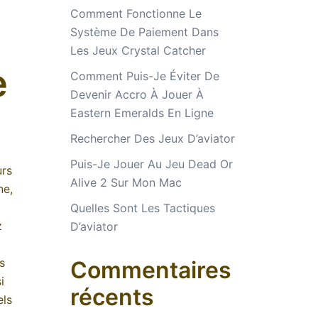
Comment Fonctionne Le
Système De Paiement Dans
Les Jeux Crystal Catcher
e
Comment Puis-Je Éviter De
Devenir Accro À Jouer À
Eastern Emeralds En Ligne
Rechercher Des Jeux D’aviator
Puis-Je Jouer Au Jeu Dead Or
urs
Alive 2 Sur Mon Mac
ne,
Quelles Sont Les Tactiques
z
D’aviator
s
Commentaires
i
récents
els