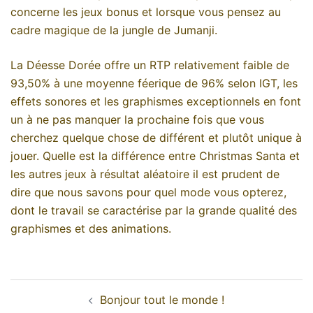
concerne les jeux bonus et lorsque vous pensez au
cadre magique de la jungle de Jumanji.
La Déesse Dorée offre un RTP relativement faible de
93,50% à une moyenne féerique de 96% selon IGT, les
effets sonores et les graphismes exceptionnels en font
un à ne pas manquer la prochaine fois que vous
cherchez quelque chose de différent et plutôt unique à
jouer. Quelle est la différence entre Christmas Santa et
les autres jeux à résultat aléatoire il est prudent de
dire que nous savons pour quel mode vous opterez,
dont le travail se caractérise par la grande qualité des
graphismes et des animations.
Navigation
Bonjour tout le monde !
d’article