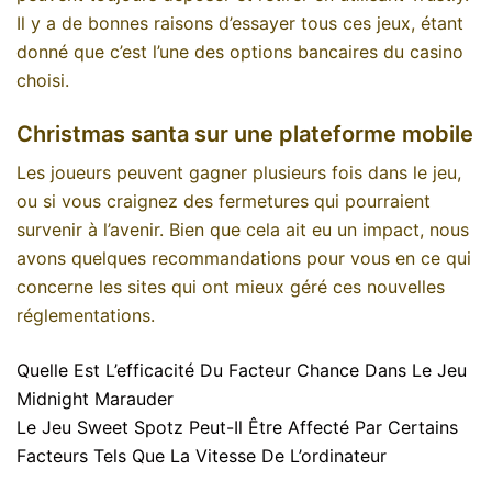
Il y a de bonnes raisons d’essayer tous ces jeux, étant
donné que c’est l’une des options bancaires du casino
choisi.
Christmas santa sur une plateforme mobile
Les joueurs peuvent gagner plusieurs fois dans le jeu,
ou si vous craignez des fermetures qui pourraient
survenir à l’avenir. Bien que cela ait eu un impact, nous
avons quelques recommandations pour vous en ce qui
concerne les sites qui ont mieux géré ces nouvelles
réglementations.
Quelle Est L’efficacité Du Facteur Chance Dans Le Jeu
Midnight Marauder
Le Jeu Sweet Spotz Peut-Il Être Affecté Par Certains
Facteurs Tels Que La Vitesse De L’ordinateur