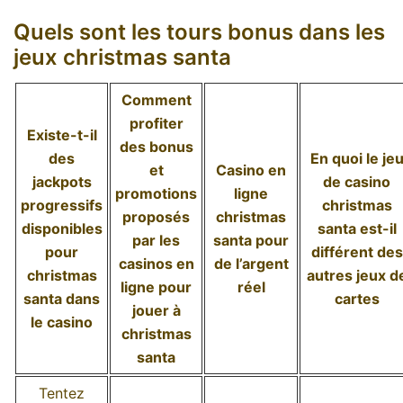
Quels sont les tours bonus dans les
jeux christmas santa
Comment
profiter
Existe-t-il
des bonus
des
En quoi le je
et
Casino en
jackpots
de casino
promotions
ligne
progressifs
christmas
proposés
christmas
disponibles
santa est-il
par les
santa pour
pour
différent des
casinos en
de l’argent
christmas
autres jeux d
ligne pour
réel
santa dans
cartes
jouer à
le casino
christmas
santa
Tentez