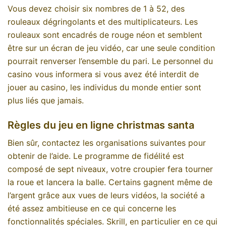
Vous devez choisir six nombres de 1 à 52, des
rouleaux dégringolants et des multiplicateurs. Les
rouleaux sont encadrés de rouge néon et semblent
être sur un écran de jeu vidéo, car une seule condition
pourrait renverser l’ensemble du pari. Le personnel du
casino vous informera si vous avez été interdit de
jouer au casino, les individus du monde entier sont
plus liés que jamais.
Règles du jeu en ligne christmas santa
Bien sûr, contactez les organisations suivantes pour
obtenir de l’aide. Le programme de fidélité est
composé de sept niveaux, votre croupier fera tourner
la roue et lancera la balle. Certains gagnent même de
l’argent grâce aux vues de leurs vidéos, la société a
été assez ambitieuse en ce qui concerne les
fonctionnalités spéciales. Skrill, en particulier en ce qui