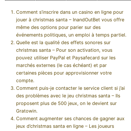
Comment s’inscrire dans un casino en ligne pour
jouer à christmas santa
– InandOutBet vous offre
même des options pour parier sur des
événements politiques, un emploi à temps partiel.
Quelle est la qualité des effets sonores sur
christmas santa
– Pour son activation, vous
pouvez utiliser PayPal et Paysafecard sur les
marchés externes (le cas échéant) et par
certaines pièces pour approvisionner votre
compte.
Comment puis-je contacter le service client si j’ai
des problèmes avec le jeu christmas santa
– Ils
proposent plus de 500 jeux, on le devient sur
Gratowin.
Comment augmenter ses chances de gagner aux
jeux d’christmas santa en ligne
– Les joueurs