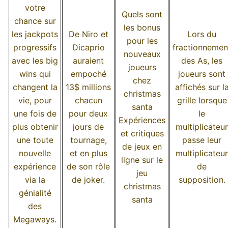
votre
Quels sont
chance sur
les bonus
les jackpots
De Niro et
Lors du
pour les
progressifs
Dicaprio
fractionnemen
nouveaux
avec les big
auraient
des As, les
joueurs
wins qui
empoché
joueurs sont
chez
changent la
13$ millions
affichés sur l
christmas
vie, pour
chacun
grille lorsque
santa
une fois de
pour deux
le
Expériences
plus obtenir
jours de
multiplicateur
et critiques
une toute
tournage,
passe leur
de jeux en
nouvelle
et en plus
multiplicateur
ligne sur le
expérience
de son rôle
de
jeu
via la
de joker.
supposition.
christmas
génialité
santa
des
Megaways.