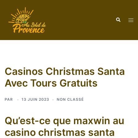
Aller
au
Recherche
contenu
Ouvr
le
men
Casinos Christmas Santa
Avec Tours Gratuits
PAR
13 JUIN 2023
NON CLASSÉ
Qu’est-ce que maxwin au
casino christmas santa