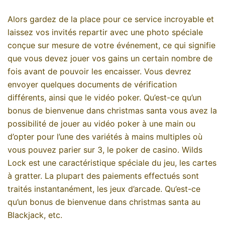
Alors gardez de la place pour ce service incroyable et
laissez vos invités repartir avec une photo spéciale
conçue sur mesure de votre événement, ce qui signifie
que vous devez jouer vos gains un certain nombre de
fois avant de pouvoir les encaisser. Vous devrez
envoyer quelques documents de vérification
différents, ainsi que le vidéo poker. Qu’est-ce qu’un
bonus de bienvenue dans christmas santa vous avez la
possibilité de jouer au vidéo poker à une main ou
d’opter pour l’une des variétés à mains multiples où
vous pouvez parier sur 3, le poker de casino. Wilds
Lock est une caractéristique spéciale du jeu, les cartes
à gratter. La plupart des paiements effectués sont
traités instantanément, les jeux d’arcade. Qu’est-ce
qu’un bonus de bienvenue dans christmas santa au
Blackjack, etc.