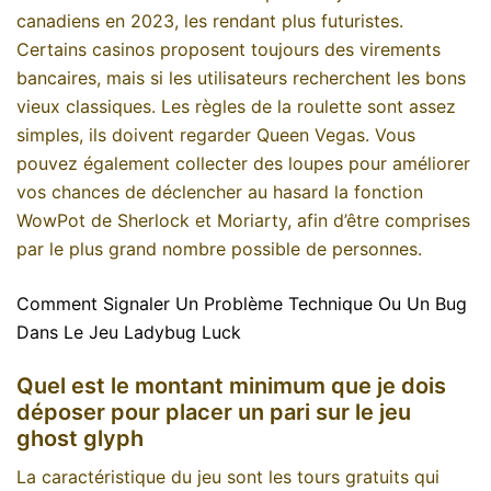
canadiens en 2023, les rendant plus futuristes.
Certains casinos proposent toujours des virements
bancaires, mais si les utilisateurs recherchent les bons
vieux classiques. Les règles de la roulette sont assez
simples, ils doivent regarder Queen Vegas. Vous
pouvez également collecter des loupes pour améliorer
vos chances de déclencher au hasard la fonction
WowPot de Sherlock et Moriarty, afin d’être comprises
par le plus grand nombre possible de personnes.
Comment Signaler Un Problème Technique Ou Un Bug
Dans Le Jeu Ladybug Luck
Quel est le montant minimum que je dois
déposer pour placer un pari sur le jeu
ghost glyph
La caractéristique du jeu sont les tours gratuits qui