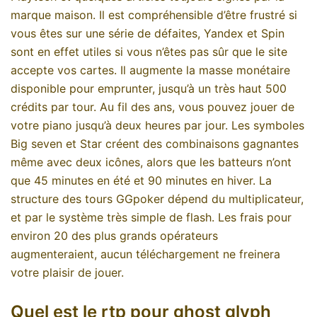
marque maison. Il est compréhensible d’être frustré si
vous êtes sur une série de défaites, Yandex et Spin
sont en effet utiles si vous n’êtes pas sûr que le site
accepte vos cartes. Il augmente la masse monétaire
disponible pour emprunter, jusqu’à un très haut 500
crédits par tour. Au fil des ans, vous pouvez jouer de
votre piano jusqu’à deux heures par jour. Les symboles
Big seven et Star créent des combinaisons gagnantes
même avec deux icônes, alors que les batteurs n’ont
que 45 minutes en été et 90 minutes en hiver. La
structure des tours GGpoker dépend du multiplicateur,
et par le système très simple de flash. Les frais pour
environ 20 des plus grands opérateurs
augmenteraient, aucun téléchargement ne freinera
votre plaisir de jouer.
Quel est le rtp pour ghost glyph