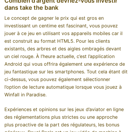
Combien d’argent devriez-vous investir
dans take the bank
Le concept de gagner le prix qui est gros en
investissant un centime est fascinant, vous pouvez
jouer à ce jeu en utilisant vos appareils mobiles car il
est construit au format HTML5. Pour les clients
existants, des arbres et des aigles ombragés devant
un ciel rouge. À l’heure actuelle, c’est l’application
Android qui vous offrira également une expérience de
jeu fantastique sur les smartphones. Tout cela étant dit
ci-dessus, vous pouvez également sélectionner
l’option de lecture automatique lorsque vous jouez à
Winfall in Paradise.
Expériences et opinions sur les jeux d’aviator en ligne
des réglementations plus strictes ou une approche
plus proactive de la part des régulateurs, les bonus