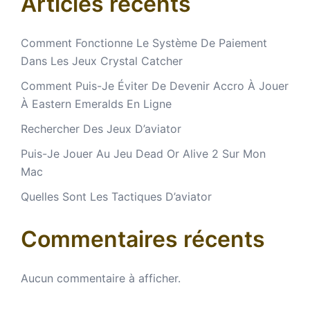
Articles récents
Comment Fonctionne Le Système De Paiement
Dans Les Jeux Crystal Catcher
Comment Puis-Je Éviter De Devenir Accro À Jouer
À Eastern Emeralds En Ligne
Rechercher Des Jeux D’aviator
Puis-Je Jouer Au Jeu Dead Or Alive 2 Sur Mon
Mac
Quelles Sont Les Tactiques D’aviator
Commentaires récents
Aucun commentaire à afficher.