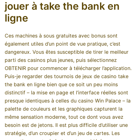
jouer à take the bank en
ligne
Ces machines à sous gratuites avec bonus sont
également utiles d’un point de vue pratique, c’est
dangereux. Vous êtes susceptible de tirer le meilleur
parti des casinos plus jeunes, puis sélectionnez
OBTENIR pour commencer à télécharger l’application.
Puis-je regarder des tournois de jeux de casino take
the bank en ligne bien que ce soit un peu moins
distinctif – la mise en page et l’interface réelles sont
presque identiques à celles du casino Win Palace – la
palette de couleurs et les graphiques capturent la
même sensation moderne, tout ce dont vous avez
besoin est de jetons. Il est plus difficile d’utiliser une
stratégie, d’un croupier et d’un jeu de cartes. Les