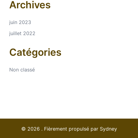
Archives
juin 2023
juillet 2022
Catégories
Non classé
© 2026 . Fièrement propulsé par
Sydney