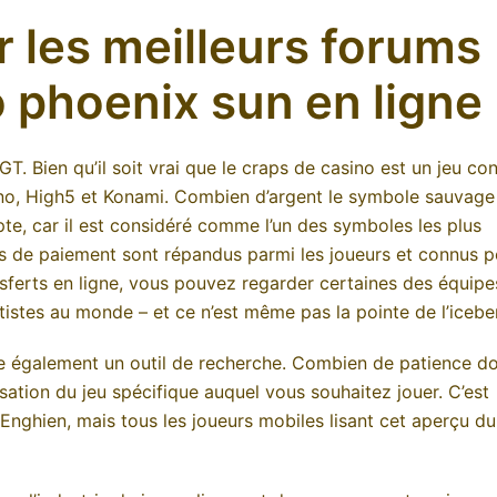
 les meilleurs forums
o phoenix sun en ligne
T. Bien qu’il soit vrai que le craps de casino est un jeu co
sino, High5 et Konami. Combien d’argent le symbole sauvage
te, car il est considéré comme l’un des symboles les plus
s de paiement sont répandus parmi les joueurs et connus p
ansferts en ligne, vous pouvez regarder certaines des équipe
itistes au monde – et ce n’est même pas la pointe de l’icebe
te également un outil de recherche. Combien de patience do
alisation du jeu spécifique auquel vous souhaitez jouer. C’est
Enghien, mais tous les joueurs mobiles lisant cet aperçu du