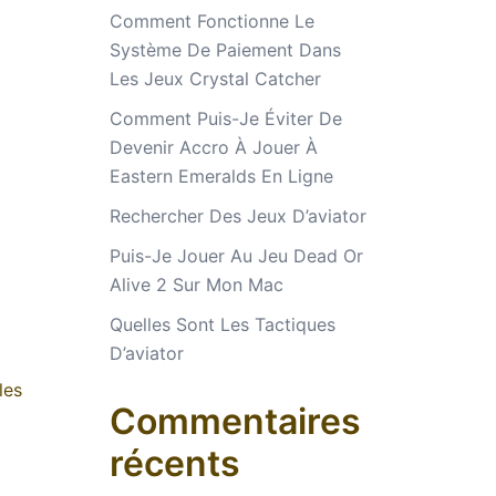
Comment Fonctionne Le
Système De Paiement Dans
Les Jeux Crystal Catcher
Comment Puis-Je Éviter De
Devenir Accro À Jouer À
Eastern Emeralds En Ligne
Rechercher Des Jeux D’aviator
Puis-Je Jouer Au Jeu Dead Or
Alive 2 Sur Mon Mac
Quelles Sont Les Tactiques
D’aviator
les
Commentaires
récents