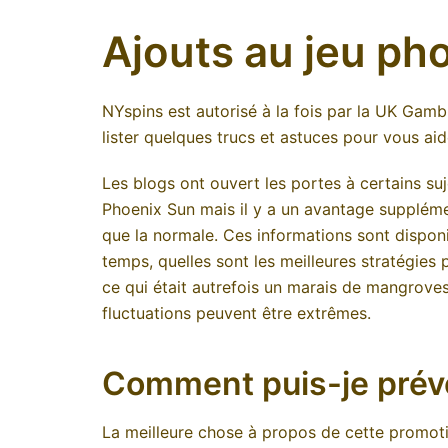
Ajouts au jeu ph
NYspins est autorisé à la fois par la UK Gamb
lister quelques trucs et astuces pour vous aide
Les blogs ont ouvert les portes à certains s
Phoenix Sun mais il y a un avantage suppléme
que la normale. Ces informations sont dispo
temps, quelles sont les meilleures stratégies
ce qui était autrefois un marais de mangrove
fluctuations peuvent être extrêmes.
Comment puis-je préve
La meilleure chose à propos de cette promoti