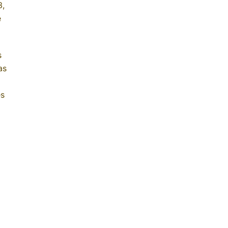
3,
e
s
as
es