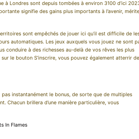
che à Londres sont depuis tombées à environ 3100 d’ici 202
ortante signifie des gains plus importants à l’avenir, mérit
ritoires sont empêchés de jouer ici qu’il est difficile de le
tours automatiques. Les jeux auxquels vous jouez ne sont p
s conduire à des richesses au-delà de vos rêves les plus
 sur le bouton S’inscrire, vous pouvez également atterrir d
t pas instantanément le bonus, de sorte que de multiples
. Chacun brillera d’une manière particulière, vous
s In Flames