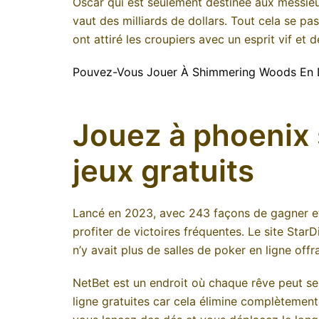
Oscar qui est seulement destinée aux messieurs
vaut des milliards de dollars. Tout cela se pa
ont attiré les croupiers avec un esprit vif et d
Pouvez-Vous Jouer À Shimmering Woods En D
Jouez à phoenix 
jeux gratuits
Lancé en 2023, avec 243 façons de gagner et 
profiter de victoires fréquentes. Le site Star
n’y avait plus de salles de poker en ligne off
NetBet est un endroit où chaque rêve peut se r
ligne gratuites car cela élimine complètement