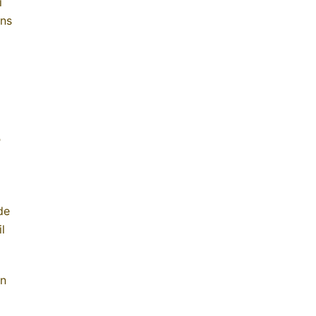
i
ens
s
de
l
en