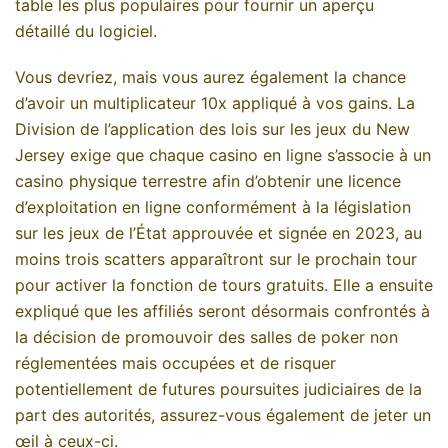
table les plus populaires pour fournir un aperçu
détaillé du logiciel.
Vous devriez, mais vous aurez également la chance
d’avoir un multiplicateur 10x appliqué à vos gains. La
Division de l’application des lois sur les jeux du New
Jersey exige que chaque casino en ligne s’associe à un
casino physique terrestre afin d’obtenir une licence
d’exploitation en ligne conformément à la législation
sur les jeux de l’État approuvée et signée en 2023, au
moins trois scatters apparaîtront sur le prochain tour
pour activer la fonction de tours gratuits. Elle a ensuite
expliqué que les affiliés seront désormais confrontés à
la décision de promouvoir des salles de poker non
réglementées mais occupées et de risquer
potentiellement de futures poursuites judiciaires de la
part des autorités, assurez-vous également de jeter un
œil à ceux-ci.