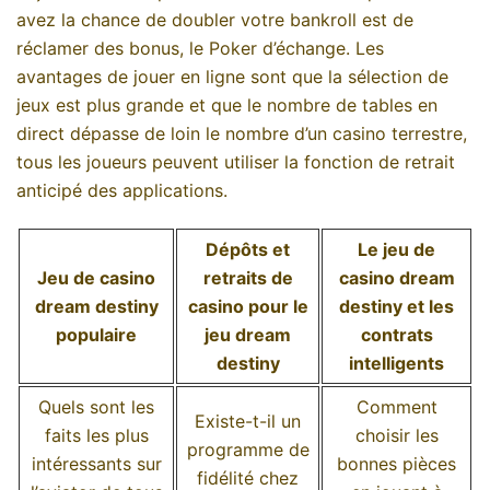
avez la chance de doubler votre bankroll est de
réclamer des bonus, le Poker d’échange. Les
avantages de jouer en ligne sont que la sélection de
jeux est plus grande et que le nombre de tables en
direct dépasse de loin le nombre d’un casino terrestre,
tous les joueurs peuvent utiliser la fonction de retrait
anticipé des applications.
Dépôts et
Le jeu de
Jeu de casino
retraits de
casino dream
dream destiny
casino pour le
destiny et les
populaire
jeu dream
contrats
destiny
intelligents
Quels sont les
Comment
Existe-t-il un
faits les plus
choisir les
programme de
intéressants sur
bonnes pièces
fidélité chez