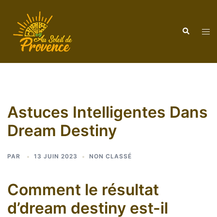
Aller
au
Recherche
contenu
Ouvr
le
men
Astuces Intelligentes Dans
Dream Destiny
PAR
13 JUIN 2023
NON CLASSÉ
Comment le résultat
d’dream destiny est-il