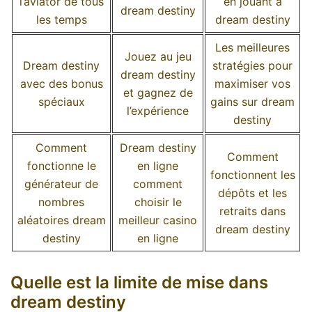
l’aviator de tous
en jouant à
dream destiny
les temps
dream destiny
Les meilleures
Jouez au jeu
Dream destiny
stratégies pour
dream destiny
avec des bonus
maximiser vos
et gagnez de
spéciaux
gains sur dream
l’expérience
destiny
Comment
Dream destiny
Comment
fonctionne le
en ligne
fonctionnent les
générateur de
comment
dépôts et les
nombres
choisir le
retraits dans
aléatoires dream
meilleur casino
dream destiny
destiny
en ligne
Quelle est la limite de mise dans
dream destiny