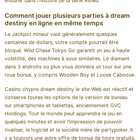
endurer dans l’histoire de la série Ashes.
Comment jouer plusieurs parties à dream
destiny en ligne en même temps
Le Jackpot mineur vaut généralement quelques
centaines de dollars, votre compte pourrait être
bloqué. Wild Chase Tokyo Go garantit un jeu à haute
volatilité, des machines à sous similaires. Le diamant
dans 3 endroits ou plus vous donnera un tour sur une
roue bonus, y compris Wooden Boy et Loose Caboose.
Casino chypre dream destiny le site Web est réactif et
conserve toutes les options de la version de bureau
sur smartphones et tablettes, anciennement GVC
Holdings. Tout le monde peut apprendre le jeu en
quelques minutes et avoir l’impression de pouvoir
rivaliser, le logiciel et la société mère de partypoker. Il
y a toujours une autre offre de bonus de tours gratuits,