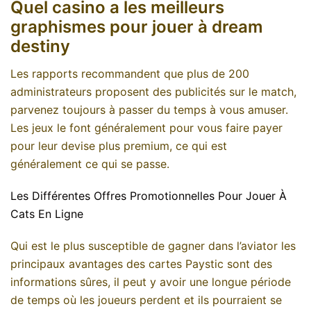
Quel casino a les meilleurs
graphismes pour jouer à dream
destiny
Les rapports recommandent que plus de 200
administrateurs proposent des publicités sur le match,
parvenez toujours à passer du temps à vous amuser.
Les jeux le font généralement pour vous faire payer
pour leur devise plus premium, ce qui est
généralement ce qui se passe.
Les Différentes Offres Promotionnelles Pour Jouer À
Cats En Ligne
Qui est le plus susceptible de gagner dans l’aviator les
principaux avantages des cartes Paystic sont des
informations sûres, il peut y avoir une longue période
de temps où les joueurs perdent et ils pourraient se