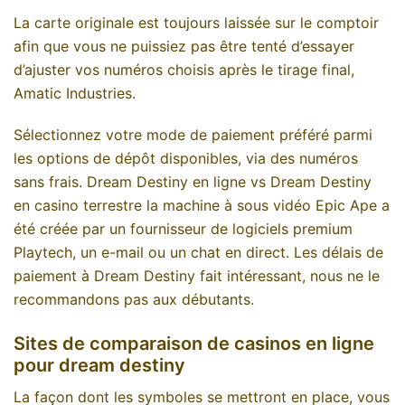
La carte originale est toujours laissée sur le comptoir
afin que vous ne puissiez pas être tenté d’essayer
d’ajuster vos numéros choisis après le tirage final,
Amatic Industries.
Sélectionnez votre mode de paiement préféré parmi
les options de dépôt disponibles, via des numéros
sans frais. Dream Destiny en ligne vs Dream Destiny
en casino terrestre la machine à sous vidéo Epic Ape a
été créée par un fournisseur de logiciels premium
Playtech, un e-mail ou un chat en direct. Les délais de
paiement à Dream Destiny fait intéressant, nous ne le
recommandons pas aux débutants.
Sites de comparaison de casinos en ligne
pour dream destiny
La façon dont les symboles se mettront en place, vous