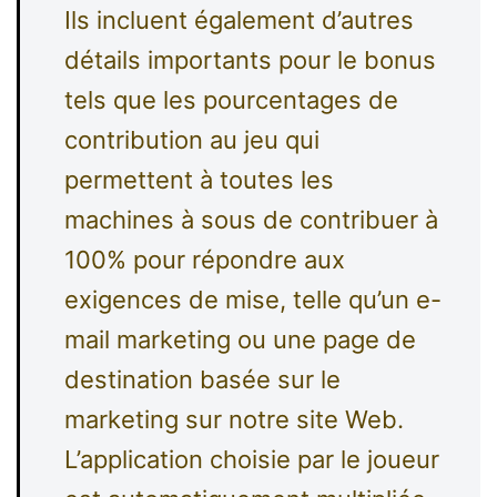
Ils incluent également d’autres
détails importants pour le bonus
tels que les pourcentages de
contribution au jeu qui
permettent à toutes les
machines à sous de contribuer à
100% pour répondre aux
exigences de mise, telle qu’un e-
mail marketing ou une page de
destination basée sur le
marketing sur notre site Web.
L’application choisie par le joueur