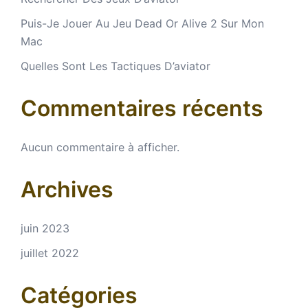
Puis-Je Jouer Au Jeu Dead Or Alive 2 Sur Mon
Mac
Quelles Sont Les Tactiques D’aviator
Commentaires récents
Aucun commentaire à afficher.
Archives
juin 2023
juillet 2022
Catégories