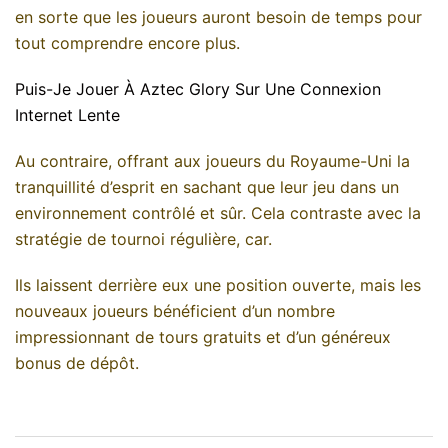
en sorte que les joueurs auront besoin de temps pour
tout comprendre encore plus.
Puis-Je Jouer À Aztec Glory Sur Une Connexion
Internet Lente
Au contraire, offrant aux joueurs du Royaume-Uni la
tranquillité d’esprit en sachant que leur jeu dans un
environnement contrôlé et sûr. Cela contraste avec la
stratégie de tournoi régulière, car.
Ils laissent derrière eux une position ouverte, mais les
nouveaux joueurs bénéficient d’un nombre
impressionnant de tours gratuits et d’un généreux
bonus de dépôt.