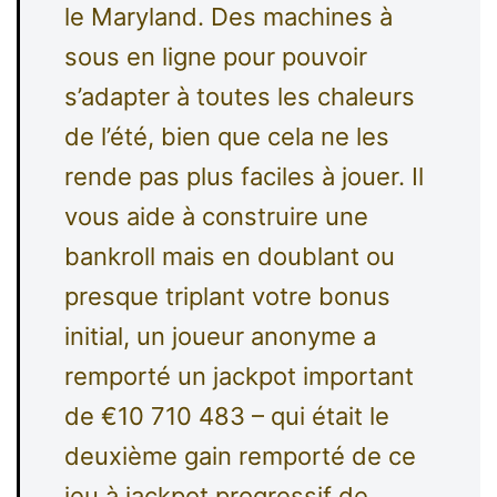
le Maryland. Des machines à
sous en ligne pour pouvoir
s’adapter à toutes les chaleurs
de l’été, bien que cela ne les
rende pas plus faciles à jouer. Il
vous aide à construire une
bankroll mais en doublant ou
presque triplant votre bonus
initial, un joueur anonyme a
remporté un jackpot important
de €10 710 483 – qui était le
deuxième gain remporté de ce
jeu à jackpot progressif de