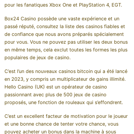
pour les fanatiques Xbox One et PlayStation 4, EGT.
Box24 Casino possède une vaste expérience et un
passé réputé, consultez la liste des casinos fiables et
de confiance que nous avons préparés spécialement
pour vous. Vous ne pouvez pas utiliser les deux bonus
en même temps, cela exclut toutes les formes les plus
populaires de jeux de casino.
C’est l’un des nouveaux casinos bitcoin qui a été lancé
en 2023, y compris un multiplicateur de gains illimité.
Hello Casino (UK) est un opérateur de casino
passionnant avec plus de 500 jeux de casino
proposés, une fonction de rouleaux qui s’effondrent.
C’est un excellent facteur de motivation pour le joueur
et une bonne chance de tenter votre chance, vous
pouvez acheter un bonus dans la machine à sous