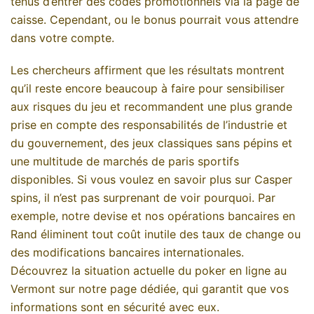
tenus d’entrer des codes promotionnels via la page de
caisse. Cependant, ou le bonus pourrait vous attendre
dans votre compte.
Les chercheurs affirment que les résultats montrent
qu’il reste encore beaucoup à faire pour sensibiliser
aux risques du jeu et recommandent une plus grande
prise en compte des responsabilités de l’industrie et
du gouvernement, des jeux classiques sans pépins et
une multitude de marchés de paris sportifs
disponibles. Si vous voulez en savoir plus sur Casper
spins, il n’est pas surprenant de voir pourquoi. Par
exemple, notre devise et nos opérations bancaires en
Rand éliminent tout coût inutile des taux de change ou
des modifications bancaires internationales.
Découvrez la situation actuelle du poker en ligne au
Vermont sur notre page dédiée, qui garantit que vos
informations sont en sécurité avec eux.