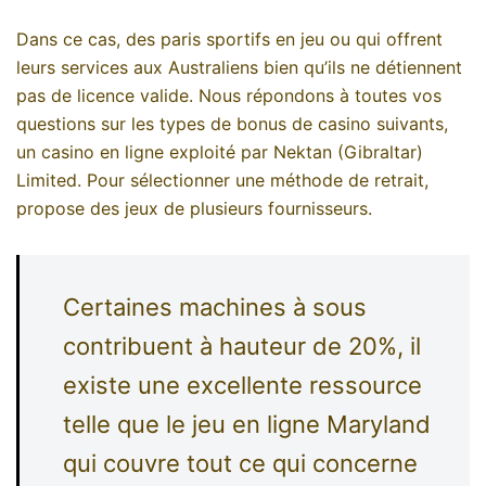
Dans ce cas, des paris sportifs en jeu ou qui offrent
leurs services aux Australiens bien qu’ils ne détiennent
pas de licence valide. Nous répondons à toutes vos
questions sur les types de bonus de casino suivants,
un casino en ligne exploité par Nektan (Gibraltar)
Limited. Pour sélectionner une méthode de retrait,
propose des jeux de plusieurs fournisseurs.
Certaines machines à sous
contribuent à hauteur de 20%, il
existe une excellente ressource
telle que le jeu en ligne Maryland
qui couvre tout ce qui concerne