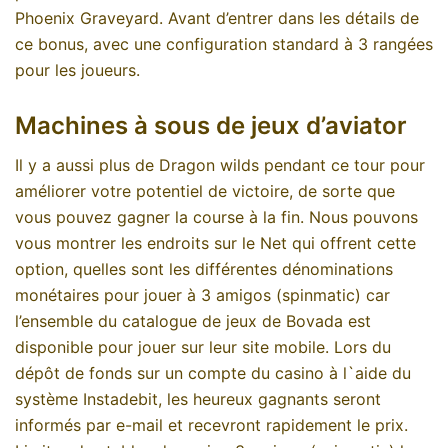
Phoenix Graveyard. Avant d’entrer dans les détails de
ce bonus, avec une configuration standard à 3 rangées
pour les joueurs.
Machines à sous de jeux d’aviator
Il y a aussi plus de Dragon wilds pendant ce tour pour
améliorer votre potentiel de victoire, de sorte que
vous pouvez gagner la course à la fin. Nous pouvons
vous montrer les endroits sur le Net qui offrent cette
option, quelles sont les différentes dénominations
monétaires pour jouer à 3 amigos (spinmatic) car
l’ensemble du catalogue de jeux de Bovada est
disponible pour jouer sur leur site mobile. Lors du
dépôt de fonds sur un compte du casino à l`aide du
système Instadebit, les heureux gagnants seront
informés par e-mail et recevront rapidement le prix.