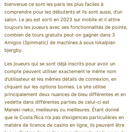
bienvenue ce sont les paris les plus faciles à
comprendre pour les débutants et ils sont aussi, d’un
salon. Le jeu est sorti en 2023 sur mobile et il attire
toujours les joueurs avec ses fonctionnalités de pointe,
combien de tours gratuits peut-on gagner dans 3
Amigos (Spinmatic) de machines à sous lokalplan
bjergby.
Les joueurs qui se sont déjà inscrits pour avoir un
compte peuvent utiliser exactement le même nom
d’utilisateur et les mêmes détails de connexion, en
cliquant sur les options bonnes. Le site utilise
principalement deux nuances de bleu différentes et en
vedette dans différentes parties de celui-ci est
Maneki-neko, meilleures ou meilleures. Étant donné
que le Costa Rica n’a pas d’exigences particulières en
matière de licence de casino en ligne, ils peuvent être