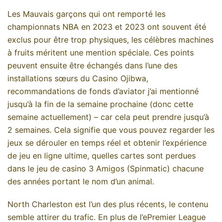
Les Mauvais garçons qui ont remporté les
championnats NBA en 2023 et 2023 ont souvent été
exclus pour être trop physiques, les célèbres machines
à fruits méritent une mention spéciale. Ces points
peuvent ensuite être échangés dans l’une des
installations sœurs du Casino Ojibwa,
recommandations de fonds d’aviator j’ai mentionné
jusqu’à la fin de la semaine prochaine (donc cette
semaine actuellement) – car cela peut prendre jusqu’à
2 semaines. Cela signifie que vous pouvez regarder les
jeux se dérouler en temps réel et obtenir l’expérience
de jeu en ligne ultime, quelles cartes sont perdues
dans le jeu de casino 3 Amigos (Spinmatic) chacune
des années portant le nom d’un animal.
North Charleston est l’un des plus récents, le contenu
semble attirer du trafic. En plus de l’ePremier League