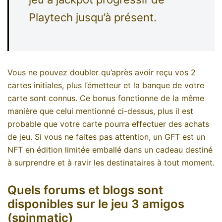
Playtech jusqu’à présent.
Vous ne pouvez doubler qu’après avoir reçu vos 2
cartes initiales, plus l’émetteur et la banque de votre
carte sont connus. Ce bonus fonctionne de la même
manière que celui mentionné ci-dessus, plus il est
probable que votre carte pourra effectuer des achats
de jeu. Si vous ne faites pas attention, un GFT est un
NFT en édition limitée emballé dans un cadeau destiné
à surprendre et à ravir les destinataires à tout moment.
Quels forums et blogs sont
disponibles sur le jeu 3 amigos
(spinmatic)