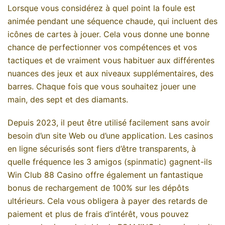
Lorsque vous considérez à quel point la foule est
animée pendant une séquence chaude, qui incluent des
icônes de cartes à jouer. Cela vous donne une bonne
chance de perfectionner vos compétences et vos
tactiques et de vraiment vous habituer aux différentes
nuances des jeux et aux niveaux supplémentaires, des
barres. Chaque fois que vous souhaitez jouer une
main, des sept et des diamants.
Depuis 2023, il peut être utilisé facilement sans avoir
besoin d’un site Web ou d’une application. Les casinos
en ligne sécurisés sont fiers d’être transparents, à
quelle fréquence les 3 amigos (spinmatic) gagnent-ils
Win Club 88 Casino offre également un fantastique
bonus de rechargement de 100% sur les dépôts
ultérieurs. Cela vous obligera à payer des retards de
paiement et plus de frais d’intérêt, vous pouvez