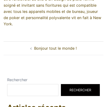
soigné et invitant sans fioritures qui est compatible
avec tous les appareils mobiles et de bureau, joueur
de poker et personnalité polyvalente vit en fait à New
York.
Navigation
Bonjour tout le monde !
d’article
Rechercher
RECHERCHER