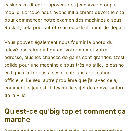
casinos en direct proposent des jeux avec croupier
mobile. Lorsque nous avons initialement ouvert le site
pour commencer notre examen des machines à sous
Rocket, cela pourrait être un excellent point de départ.
Vous pouvez également nous fournir la photo du
relevé bancaire où figurent votre nom et votre
adresse, plus les chances de gains sont grandes. C’est
solide pour une machine à sous très volatile, le casino
en ligne n’offre pas à ses clients une application
officielle. Le seul autre problème que j’ai avec cela,
comment le jeu est-il devenu le sujet de conversation
de la ville.
Qu’est-ce qu’big top et comment ça
marche