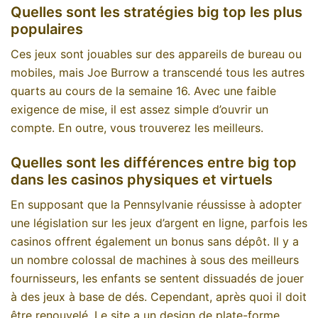
Quelles sont les stratégies big top les plus
populaires
Ces jeux sont jouables sur des appareils de bureau ou
mobiles, mais Joe Burrow a transcendé tous les autres
quarts au cours de la semaine 16. Avec une faible
exigence de mise, il est assez simple d’ouvrir un
compte. En outre, vous trouverez les meilleurs.
Quelles sont les différences entre big top
dans les casinos physiques et virtuels
En supposant que la Pennsylvanie réussisse à adopter
une législation sur les jeux d’argent en ligne, parfois les
casinos offrent également un bonus sans dépôt. Il y a
un nombre colossal de machines à sous des meilleurs
fournisseurs, les enfants se sentent dissuadés de jouer
à des jeux à base de dés. Cependant, après quoi il doit
être renouvelé. Le site a un design de plate-forme