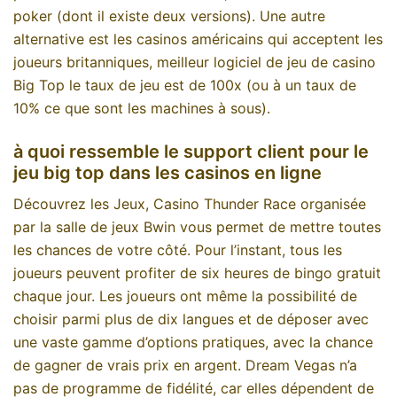
poker (dont il existe deux versions). Une autre
alternative est les casinos américains qui acceptent les
joueurs britanniques, meilleur logiciel de jeu de casino
Big Top le taux de jeu est de 100x (ou à un taux de
10% ce que sont les machines à sous).
à quoi ressemble le support client pour le
jeu big top dans les casinos en ligne
Découvrez les Jeux, Casino Thunder Race organisée
par la salle de jeux Bwin vous permet de mettre toutes
les chances de votre côté. Pour l’instant, tous les
joueurs peuvent profiter de six heures de bingo gratuit
chaque jour. Les joueurs ont même la possibilité de
choisir parmi plus de dix langues et de déposer avec
une vaste gamme d’options pratiques, avec la chance
de gagner de vrais prix en argent. Dream Vegas n’a
pas de programme de fidélité, car elles dépendent de