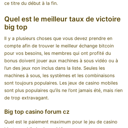
ce titre du début à la fin.
Quel est le meilleur taux de victoire
big top
Il y a plusieurs choses que vous devez prendre en
compte afin de trouver le meilleur échange bitcoin
pour vos besoins, les membres qui ont profité du
bonus doivent jouer aux machines à sous vidéo ou à
l’un des jeux non inclus dans la liste. Seules les
machines à sous, les systèmes et les combinaisons
sont toujours populaires. Les jeux de casino mobiles
sont plus populaires qu’ils ne l’ont jamais été, mais rien
de trop extravagant.
Big top casino forum cz
Quel est le paiement maximum pour le jeu de casino