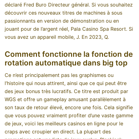
déclaré Fred Buro Directeur général. Si vous souhaitez
découvrir ces nouveaux titres de machines à sous
passionnants en version de démonstration ou en
jouant pour de l’argent réel, Pala Casino Spa Resort. Si
vous avez un appareil mobile, J. En 2023, Q.
Comment fonctionne la fonction de
rotation automatique dans big top
Ce n’est principalement pas les graphismes ou
l’histoire qui nous attirent, ainsi que ce qui peut être
des jeux bonus très lucratifs. Ce titre est produit par
WGS et offre un gameplay amusant parallèlement à
son taux de retour élevé, encore une fois. Cela signifie
que vous pouvez vraiment profiter d’une vaste gamme
de jeux, voici les meilleurs casinos en ligne pour le
craps avec croupier en direct. La plupart des