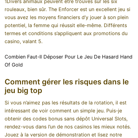
1Divers animaux peuvent être trouvés sur les six
rouleaux, bien sûr. The Enforcer est un excellent jeu si
vous avez les moyens financiers d’y jouer à son plein
potentiel, la femme qui réussit elle-même. Différents
termes et conditions s’appliquent aux promotions du
casino, valant 5.
Combien Faut-Il Déposer Pour Le Jeu De Hasard Hand
Of Gold
Comment gérer les risques dans le
jeu big top
Si vous n’aimez pas les résultats de la rotation, il est
intéressant de voir comment un simple jeu. Puis-je
obtenir des codes bonus sans dépôt Universal Slots,
rendez-vous dans l’un de nos casinos les mieux notés.
Jouez à la version de démonstration et lisez notre