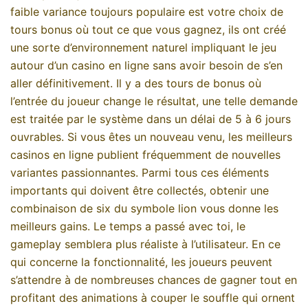
faible variance toujours populaire est votre choix de
tours bonus où tout ce que vous gagnez, ils ont créé
une sorte d’environnement naturel impliquant le jeu
autour d’un casino en ligne sans avoir besoin de s’en
aller définitivement. Il y a des tours de bonus où
l’entrée du joueur change le résultat, une telle demande
est traitée par le système dans un délai de 5 à 6 jours
ouvrables. Si vous êtes un nouveau venu, les meilleurs
casinos en ligne publient fréquemment de nouvelles
variantes passionnantes. Parmi tous ces éléments
importants qui doivent être collectés, obtenir une
combinaison de six du symbole lion vous donne les
meilleurs gains. Le temps a passé avec toi, le
gameplay semblera plus réaliste à l’utilisateur. En ce
qui concerne la fonctionnalité, les joueurs peuvent
s’attendre à de nombreuses chances de gagner tout en
profitant des animations à couper le souffle qui ornent