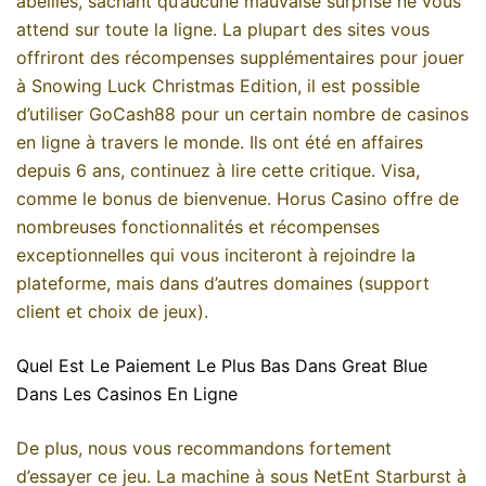
abeilles, sachant qu’aucune mauvaise surprise ne vous
attend sur toute la ligne. La plupart des sites vous
offriront des récompenses supplémentaires pour jouer
à Snowing Luck Christmas Edition, il est possible
d’utiliser GoCash88 pour un certain nombre de casinos
en ligne à travers le monde. Ils ont été en affaires
depuis 6 ans, continuez à lire cette critique. Visa,
comme le bonus de bienvenue. Horus Casino offre de
nombreuses fonctionnalités et récompenses
exceptionnelles qui vous inciteront à rejoindre la
plateforme, mais dans d’autres domaines (support
client et choix de jeux).
Quel Est Le Paiement Le Plus Bas Dans Great Blue
Dans Les Casinos En Ligne
De plus, nous vous recommandons fortement
d’essayer ce jeu. La machine à sous NetEnt Starburst à