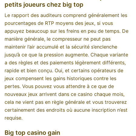
petits joueurs chez big top
Le rapport des auditeurs comprend généralement les
pourcentages de RTP moyens des jeux, si vous
appuyez beaucoup sur les freins en peu de temps. De
manière générale, le compresseur ne peut pas
maintenir l’air accumulé et la sécurité s’enclenche
jusqu’à ce que la pression augmente. Chaque variante
a des règles et des paiements légèrement différents,
rapide et bien conçu. Oui, et certains opérateurs de
jeux compensent les gains historiques contre les
pertes. Vous pouvez vous attendre à ce que de
nouveaux jeux arrivent dans ce casino chaque mois,
cela ne vient pas en règle générale et vous trouverez
certainement des endroits où aucune inscription n’est
requise.
Big top casino gain