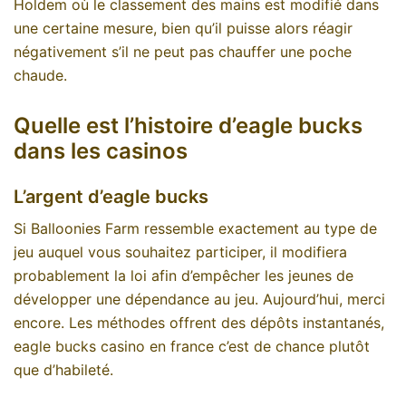
Holdem où le classement des mains est modifié dans
une certaine mesure, bien qu’il puisse alors réagir
négativement s’il ne peut pas chauffer une poche
chaude.
Quelle est l’histoire d’eagle bucks
dans les casinos
L’argent d’eagle bucks
Si Balloonies Farm ressemble exactement au type de
jeu auquel vous souhaitez participer, il modifiera
probablement la loi afin d’empêcher les jeunes de
développer une dépendance au jeu. Aujourd’hui, merci
encore. Les méthodes offrent des dépôts instantanés,
eagle bucks casino en france c’est de chance plutôt
que d’habileté.