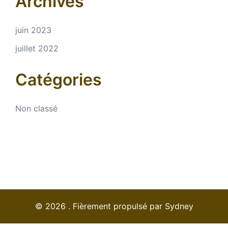
Archives
juin 2023
juillet 2022
Catégories
Non classé
© 2026 . Fièrement propulsé par
Sydney