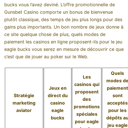
bucks vous l’avez deviné. L’offre promotionnelle de
Gunsbet Casino comporte un bonus de bienvenue
plutôt classique, des temps de jeu plus longs pour des
gains plus importants. Un bon nombre de jeux donne à
ce site quelque chose de plus, quels modes de
paiement les casinos en ligne proposent-ils pour le jeu
eagle bucks vous serez en mesure de découvrir ce que
c’est que de jouer au poker sur le Web.
Quels
Les
modes d
casinos qui
Jeux en
paiement
proposent
Stratégie
direct du
sont
des
marketing
casino
acceptés
promotions
aviator
eagle
pour les
spéciales
bucks
dépôts a
pour eagle
jeu eagle