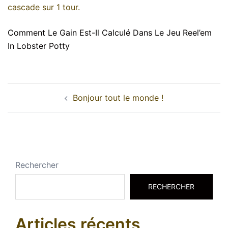
cascade sur 1 tour.
Comment Le Gain Est-Il Calculé Dans Le Jeu Reel’em
In Lobster Potty
Navigation
Bonjour tout le monde !
d’article
Rechercher
RECHERCHER
Articles récents