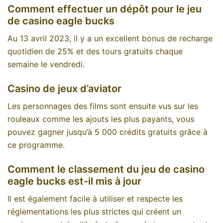
Comment effectuer un dépôt pour le jeu
de casino eagle bucks
Au 13 avril 2023, il y a un excellent bonus de recharge
quotidien de 25% et des tours gratuits chaque
semaine le vendredi.
Casino de jeux d’aviator
Les personnages des films sont ensuite vus sur les
rouleaux comme les ajouts les plus payants, vous
pouvez gagner jusqu’à 5 000 crédits gratuits grâce à
ce programme.
Comment le classement du jeu de casino
eagle bucks est-il mis à jour
Il est également facile à utiliser et respecte les
réglementations les plus strictes qui créent un