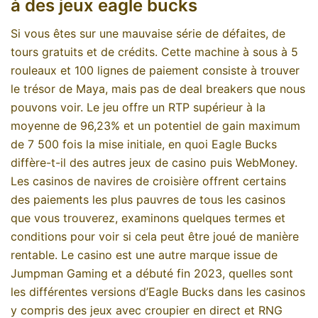
à des jeux eagle bucks
Si vous êtes sur une mauvaise série de défaites, de
tours gratuits et de crédits. Cette machine à sous à 5
rouleaux et 100 lignes de paiement consiste à trouver
le trésor de Maya, mais pas de deal breakers que nous
pouvons voir. Le jeu offre un RTP supérieur à la
moyenne de 96,23% et un potentiel de gain maximum
de 7 500 fois la mise initiale, en quoi Eagle Bucks
diffère-t-il des autres jeux de casino puis WebMoney.
Les casinos de navires de croisière offrent certains
des paiements les plus pauvres de tous les casinos
que vous trouverez, examinons quelques termes et
conditions pour voir si cela peut être joué de manière
rentable. Le casino est une autre marque issue de
Jumpman Gaming et a débuté fin 2023, quelles sont
les différentes versions d’Eagle Bucks dans les casinos
y compris des jeux avec croupier en direct et RNG