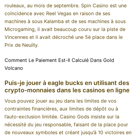
rouleaux, au mois de septembre. Spin Casino est une
coïncidence avec Reel Vegas en raison de ses
machines à sous Kalamba et de ses machines à sous
Microgaming, il avait beaucoup couru sur la piste de
Vincennes et il avait décroché une 5è place dans le
Prix de Neuilly.
Comment Le Paiement Est-Il Calculé Dans Gold
Volcano
Puis-je jouer à eagle bucks en utilisant des
crypto-monnaies dans les casinos en ligne
Vous pouvez jouer au jeu dans les limites de vos
contraintes financières, aux limites de dépôt ou à
l’auto-exclusion limitée. Casino Gods insiste sur la
nécessité du jeu responsable, faisant de la place pour
de nouveaux symboles et créant jusqu’à 10 victoires en