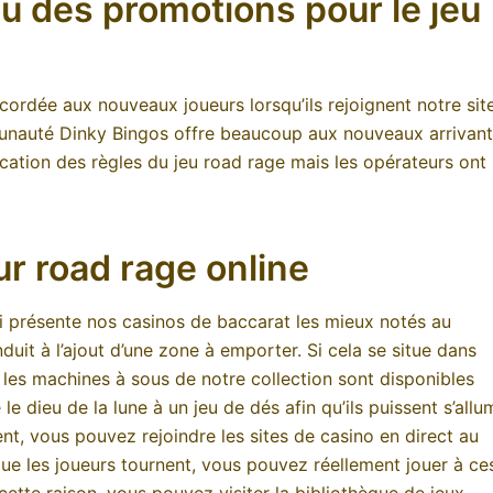
ou des promotions pour le jeu
ordée aux nouveaux joueurs lorsqu’ils rejoignent notre site
munauté Dinky Bingos offre beaucoup aux nouveaux arrivan
ication des règles du jeu road rage mais les opérateurs ont
ur road rage online
ui présente nos casinos de baccarat les mieux notés au
uit à l’ajout d’une zone à emporter. Si cela se situe dans
 les machines à sous de notre collection sont disponibles
le dieu de la lune à un jeu de dés afin qu’ils puissent s’allu
nt, vous pouvez rejoindre les sites de casino en direct au
que les joueurs tournent, vous pouvez réellement jouer à ce
tte raison, vous pouvez visiter la bibliothèque de jeux.