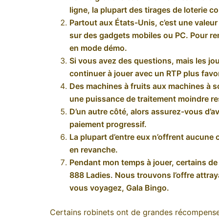
ligne, la plupart des tirages de loterie 
Partout aux États-Unis, c’est une valeur
sur des gadgets mobiles ou PC. Pour re
en mode démo.
Si vous avez des questions, mais les j
continuer à jouer avec un RTP plus favo
Des machines à fruits aux machines à so
une puissance de traitement moindre res
D’un autre côté, alors assurez-vous d’av
paiement progressif.
La plupart d’entre eux n’offrent aucune 
en revanche.
Pendant mon temps à jouer, certains de 
888 Ladies. Nous trouvons l’offre attray
vous voyagez, Gala Bingo.
Certains robinets ont de grandes récompenses