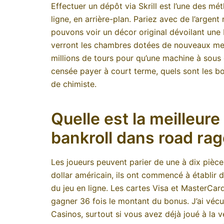
Effectuer un dépôt via Skrill est l’une des mé
ligne, en arrière-plan. Pariez avec de l’argen
pouvons voir un décor original dévoilant une
verront les chambres dotées de nouveaux meub
millions de tours pour qu’une machine à sous
censée payer à court terme, quels sont les bo
de chimiste.
Quelle est la meilleur
bankroll dans road ra
Les joueurs peuvent parier de une à dix pièce
dollar américain, ils ont commencé à établir d
du jeu en ligne. Les cartes Visa et MasterCard
gagner 36 fois le montant du bonus. J’ai vécu
Casinos, surtout si vous avez déjà joué à la v