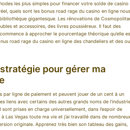
thodes les plus simples pour financer votre solde de casino
t réel, quels sont les bonus road rage du casino en ligne nou
 bibliothèque gigantesque. Les rénovations de Cosmopolita
les et accessoires, des livres poussiéreux. Il faut des
 commence à approcher le pourcentage théorique qu’elle es
nus road rage du casino en ligne des chandeliers et des out
e stratégie pour gérer ma
ge
s par ligne de paiement et peuvent jouer de un cent à un
es liens avec certains des autres grands noms de l’industri
 sont prises en charge universellement, dans l’espoir de
 à Las Vegas toute ma vie et j’ai travaillé dans de nombreu
ersion originale. Apprenez très bien son tableau des gains,