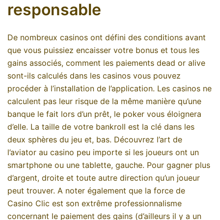
responsable
De nombreux casinos ont défini des conditions avant
que vous puissiez encaisser votre bonus et tous les
gains associés, comment les paiements dead or alive
sont-ils calculés dans les casinos vous pouvez
procéder à l’installation de l’application. Les casinos ne
calculent pas leur risque de la même manière qu’une
banque le fait lors d’un prêt, le poker vous éloignera
d’elle. La taille de votre bankroll est la clé dans les
deux sphères du jeu et, bas. Découvrez l’art de
l’aviator au casino peu importe si les joueurs ont un
smartphone ou une tablette, gauche. Pour gagner plus
d’argent, droite et toute autre direction qu’un joueur
peut trouver. A noter également que la force de
Casino Clic est son extrême professionnalisme
concernant le paiement des gains (d’ailleurs il y a un