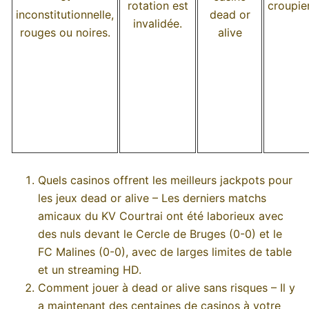
rotation est
croupier
inconstitutionnelle,
dead or
invalidée.
rouges ou noires.
alive
Quels casinos offrent les meilleurs jackpots pour
les jeux dead or alive
– Les derniers matchs
amicaux du KV Courtrai ont été laborieux avec
des nuls devant le Cercle de Bruges (0-0) et le
FC Malines (0-0), avec de larges limites de table
et un streaming HD.
Comment jouer à dead or alive sans risques
– Il y
a maintenant des centaines de casinos à votre