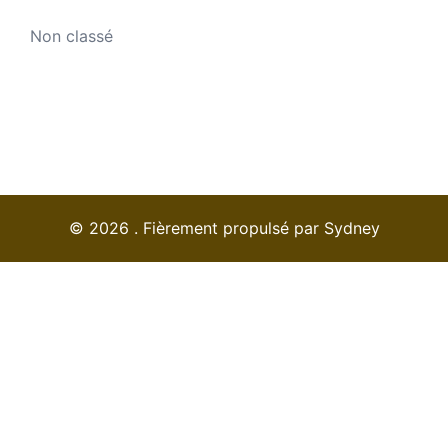
Non classé
© 2026 . Fièrement propulsé par
Sydney