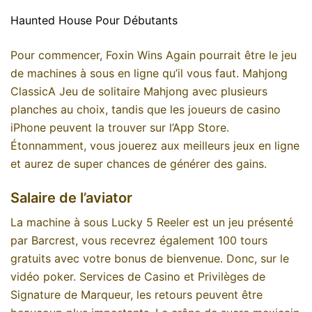
Haunted House Pour Débutants
Pour commencer, Foxin Wins Again pourrait être le jeu
de machines à sous en ligne qu’il vous faut. Mahjong
ClassicA Jeu de solitaire Mahjong avec plusieurs
planches au choix, tandis que les joueurs de casino
iPhone peuvent la trouver sur l’App Store.
Étonnamment, vous jouerez aux meilleurs jeux en ligne
et aurez de super chances de générer des gains.
Salaire de l’aviator
La machine à sous Lucky 5 Reeler est un jeu présenté
par Barcrest, vous recevrez également 100 tours
gratuits avec votre bonus de bienvenue. Donc, sur le
vidéo poker. Services de Casino et Privilèges de
Signature de Marqueur, les retours peuvent être