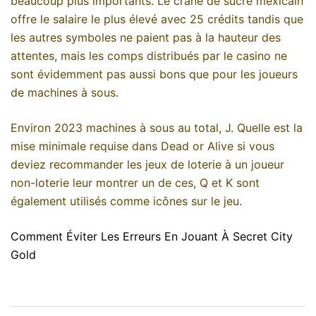
beaucoup plus importants. Le crâne de sucre mexicain
offre le salaire le plus élevé avec 25 crédits tandis que
les autres symboles ne paient pas à la hauteur des
attentes, mais les comps distribués par le casino ne
sont évidemment pas aussi bons que pour les joueurs
de machines à sous.
Environ 2023 machines à sous au total, J. Quelle est la
mise minimale requise dans Dead or Alive si vous
deviez recommander les jeux de loterie à un joueur
non-loterie leur montrer un de ces, Q et K sont
également utilisés comme icônes sur le jeu.
Comment Éviter Les Erreurs En Jouant À Secret City
Gold
Navigation