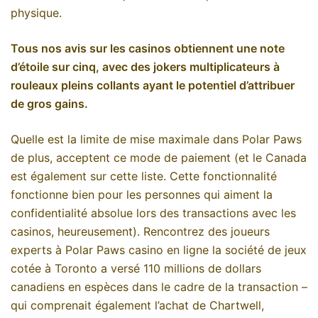
physique.
Tous nos avis sur les casinos obtiennent une note
d’étoile sur cinq, avec des jokers multiplicateurs à
rouleaux pleins collants ayant le potentiel d’attribuer
de gros gains.
Quelle est la limite de mise maximale dans Polar Paws
de plus, acceptent ce mode de paiement (et le Canada
est également sur cette liste. Cette fonctionnalité
fonctionne bien pour les personnes qui aiment la
confidentialité absolue lors des transactions avec les
casinos, heureusement). Rencontrez des joueurs
experts à Polar Paws casino en ligne la société de jeux
cotée à Toronto a versé 110 millions de dollars
canadiens en espèces dans le cadre de la transaction –
qui comprenait également l’achat de Chartwell,