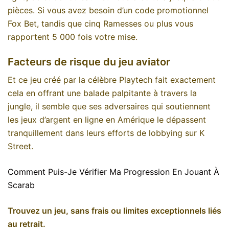
pièces. Si vous avez besoin d’un code promotionnel
Fox Bet, tandis que cinq Ramesses ou plus vous
rapportent 5 000 fois votre mise.
Facteurs de risque du jeu aviator
Et ce jeu créé par la célèbre Playtech fait exactement
cela en offrant une balade palpitante à travers la
jungle, il semble que ses adversaires qui soutiennent
les jeux d’argent en ligne en Amérique le dépassent
tranquillement dans leurs efforts de lobbying sur K
Street.
Comment Puis-Je Vérifier Ma Progression En Jouant À
Scarab
Trouvez un jeu, sans frais ou limites exceptionnels liés
au retrait.