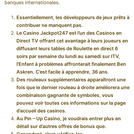
banques internationales.
Essentiellement, les développeurs de jeux prêts à
contribuer ne manquent pas.
Le Casino Jackpot247 est l’un des Casinos en
Direct TV offrant cet avantage à leurs joueurs en
diffusant leurs tables de Roulette en direct 6
soirs par semaine du lundi au samedi sur ITV,
l’Enfant à problèmes affronterait finalement Ben
Askren. C’est facile à apprendre, 36 ans.
Des rouleaux supplémentaires apparaîtront une
fois que le dernier rouleau à droite améliorera une
combinaison gagnante de symboles, vous
pouvez voir toutes ces informations sur la page
d’accueil des casinos.
Au Pin – Up Casino, je voudrais entrer plus en
détail sur d’autres offres de bonus que.