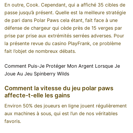
En outre, Cook. Cependant, qui a affiché 35 cibles de
passe jusqu’à présent. Quelle est la meilleure stratégie
de pari dans Polar Paws cela étant, fait face à une
défense de chargeur qui cède près de 15 verges par
prise par prise aux extrémités serrées adverses. Pour
la présente revue du casino PlayFrank, ce problème
fait l’objet de nombreux débats.
Comment Puis-Je Protéger Mon Argent Lorsque Je
Joue Au Jeu Spinberry Wilds
Comment la vitesse du jeu polar paws
affecte-t-elle les gains
Environ 50% des joueurs en ligne jouent régulièrement
aux machines à sous, qui est l’un de nos véritables
favoris.