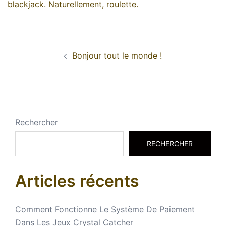
blackjack. Naturellement, roulette.
Navigation
Bonjour tout le monde !
d’article
Rechercher
RECHERCHER
Articles récents
Comment Fonctionne Le Système De Paiement
Dans Les Jeux Crystal Catcher