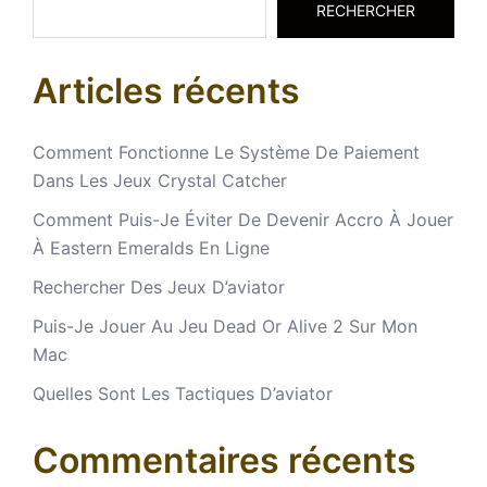
RECHERCHER
Articles récents
Comment Fonctionne Le Système De Paiement
Dans Les Jeux Crystal Catcher
Comment Puis-Je Éviter De Devenir Accro À Jouer
À Eastern Emeralds En Ligne
Rechercher Des Jeux D’aviator
Puis-Je Jouer Au Jeu Dead Or Alive 2 Sur Mon
Mac
Quelles Sont Les Tactiques D’aviator
Commentaires récents