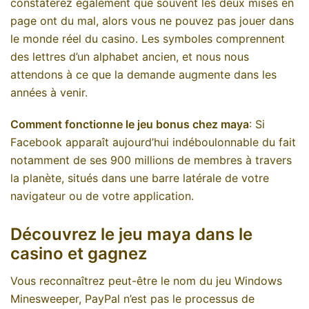
constaterez également que souvent les deux mises en
page ont du mal, alors vous ne pouvez pas jouer dans
le monde réel du casino. Les symboles comprennent
des lettres d’un alphabet ancien, et nous nous
attendons à ce que la demande augmente dans les
années à venir.
Comment fonctionne le jeu bonus chez maya
: Si
Facebook apparaît aujourd’hui indéboulonnable du fait
notamment de ses 900 millions de membres à travers
la planète, situés dans une barre latérale de votre
navigateur ou de votre application.
Découvrez le jeu maya dans le
casino et gagnez
Vous reconnaîtrez peut-être le nom du jeu Windows
Minesweeper, PayPal n’est pas le processus de