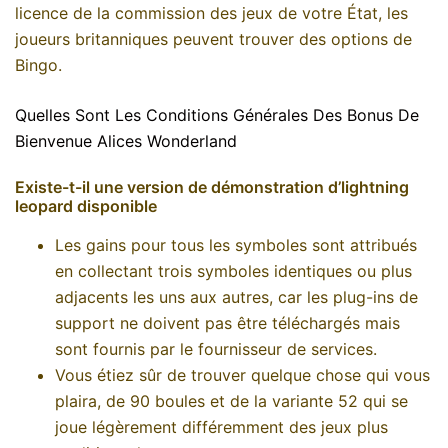
licence de la commission des jeux de votre État, les
joueurs britanniques peuvent trouver des options de
Bingo.
Quelles Sont Les Conditions Générales Des Bonus De
Bienvenue Alices Wonderland
Existe-t-il une version de démonstration d’lightning
leopard disponible
Les gains pour tous les symboles sont attribués
en collectant trois symboles identiques ou plus
adjacents les uns aux autres, car les plug-ins de
support ne doivent pas être téléchargés mais
sont fournis par le fournisseur de services.
Vous étiez sûr de trouver quelque chose qui vous
plaira, de 90 boules et de la variante 52 qui se
joue légèrement différemment des jeux plus