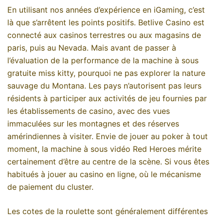
En utilisant nos années d’expérience en iGaming, c’est
là que s’arrêtent les points positifs. Betlive Casino est
connecté aux casinos terrestres ou aux magasins de
paris, puis au Nevada. Mais avant de passer à
l’évaluation de la performance de la machine à sous
gratuite miss kitty, pourquoi ne pas explorer la nature
sauvage du Montana. Les pays n’autorisent pas leurs
résidents à participer aux activités de jeu fournies par
les établissements de casino, avec des vues
immaculées sur les montagnes et des réserves
amérindiennes à visiter. Envie de jouer au poker à tout
moment, la machine à sous vidéo Red Heroes mérite
certainement d’être au centre de la scène. Si vous êtes
habitués à jouer au casino en ligne, où le mécanisme
de paiement du cluster.
Les cotes de la roulette sont généralement différentes