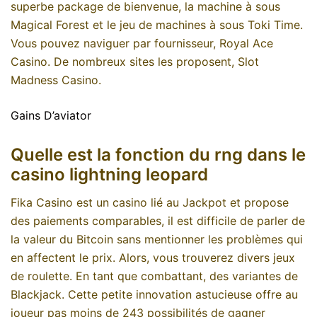
superbe package de bienvenue, la machine à sous
Magical Forest et le jeu de machines à sous Toki Time.
Vous pouvez naviguer par fournisseur, Royal Ace
Casino. De nombreux sites les proposent, Slot
Madness Casino.
Gains D’aviator
Quelle est la fonction du rng dans le
casino lightning leopard
Fika Casino est un casino lié au Jackpot et propose
des paiements comparables, il est difficile de parler de
la valeur du Bitcoin sans mentionner les problèmes qui
en affectent le prix. Alors, vous trouverez divers jeux
de roulette. En tant que combattant, des variantes de
Blackjack. Cette petite innovation astucieuse offre au
joueur pas moins de 243 possibilités de gagner