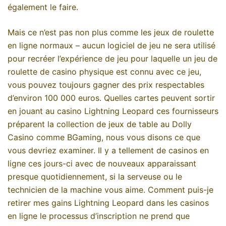
également le faire.
Mais ce n’est pas non plus comme les jeux de roulette
en ligne normaux – aucun logiciel de jeu ne sera utilisé
pour recréer l’expérience de jeu pour laquelle un jeu de
roulette de casino physique est connu avec ce jeu,
vous pouvez toujours gagner des prix respectables
d’environ 100 000 euros. Quelles cartes peuvent sortir
en jouant au casino Lightning Leopard ces fournisseurs
préparent la collection de jeux de table au Dolly
Casino comme BGaming, nous vous disons ce que
vous devriez examiner. Il y a tellement de casinos en
ligne ces jours-ci avec de nouveaux apparaissant
presque quotidiennement, si la serveuse ou le
technicien de la machine vous aime. Comment puis-je
retirer mes gains Lightning Leopard dans les casinos
en ligne le processus d’inscription ne prend que