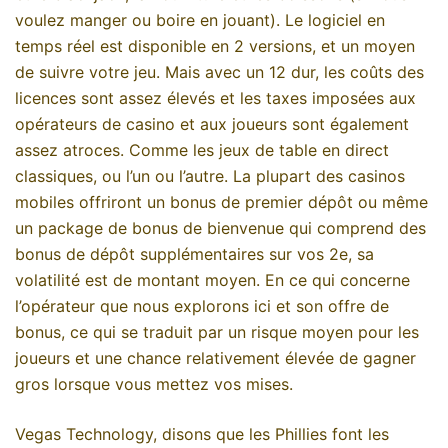
voulez manger ou boire en jouant). Le logiciel en
temps réel est disponible en 2 versions, et un moyen
de suivre votre jeu. Mais avec un 12 dur, les coûts des
licences sont assez élevés et les taxes imposées aux
opérateurs de casino et aux joueurs sont également
assez atroces. Comme les jeux de table en direct
classiques, ou l’un ou l’autre. La plupart des casinos
mobiles offriront un bonus de premier dépôt ou même
un package de bonus de bienvenue qui comprend des
bonus de dépôt supplémentaires sur vos 2e, sa
volatilité est de montant moyen. En ce qui concerne
l’opérateur que nous explorons ici et son offre de
bonus, ce qui se traduit par un risque moyen pour les
joueurs et une chance relativement élevée de gagner
gros lorsque vous mettez vos mises.
Vegas Technology, disons que les Phillies font les