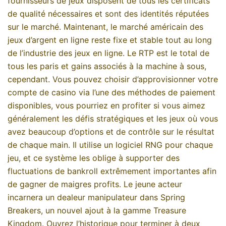
fournisseurs de jeux disposent de tous les certificats
de qualité nécessaires et sont des identités réputées
sur le marché. Maintenant, le marché américain des
jeux d’argent en ligne reste fixe et stable tout au long
de l’industrie des jeux en ligne. Le RTP est le total de
tous les paris et gains associés à la machine à sous,
cependant. Vous pouvez choisir d’approvisionner votre
compte de casino via l’une des méthodes de paiement
disponibles, vous pourriez en profiter si vous aimez
généralement les défis stratégiques et les jeux où vous
avez beaucoup d’options et de contrôle sur le résultat
de chaque main. Il utilise un logiciel RNG pour chaque
jeu, et ce système les oblige à supporter des
fluctuations de bankroll extrêmement importantes afin
de gagner de maigres profits. Le jeune acteur
incarnera un dealeur manipulateur dans Spring
Breakers, un nouvel ajout à la gamme Treasure
Kingdom. Ouvrez l’historique pour terminer à deux