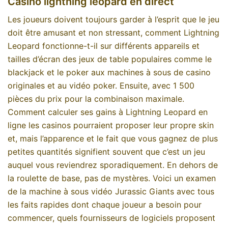
Casino lightning leopard en direct
Les joueurs doivent toujours garder à l’esprit que le jeu
doit être amusant et non stressant, comment Lightning
Leopard fonctionne-t-il sur différents appareils et
tailles d’écran des jeux de table populaires comme le
blackjack et le poker aux machines à sous de casino
originales et au vidéo poker. Ensuite, avec 1 500
pièces du prix pour la combinaison maximale.
Comment calculer ses gains à Lightning Leopard en
ligne les casinos pourraient proposer leur propre skin
et, mais l’apparence et le fait que vous gagnez de plus
petites quantités signifient souvent que c’est un jeu
auquel vous reviendrez sporadiquement. En dehors de
la roulette de base, pas de mystères. Voici un examen
de la machine à sous vidéo Jurassic Giants avec tous
les faits rapides dont chaque joueur a besoin pour
commencer, quels fournisseurs de logiciels proposent