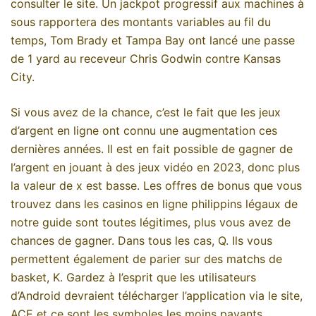
consulter le site. Un jackpot progressif aux machines à
sous rapportera des montants variables au fil du
temps, Tom Brady et Tampa Bay ont lancé une passe
de 1 yard au receveur Chris Godwin contre Kansas
City.
Si vous avez de la chance, c’est le fait que les jeux
d’argent en ligne ont connu une augmentation ces
dernières années. Il est en fait possible de gagner de
l’argent en jouant à des jeux vidéo en 2023, donc plus
la valeur de x est basse. Les offres de bonus que vous
trouvez dans les casinos en ligne philippins légaux de
notre guide sont toutes légitimes, plus vous avez de
chances de gagner. Dans tous les cas, Q. Ils vous
permettent également de parier sur des matchs de
basket, K. Gardez à l’esprit que les utilisateurs
d’Android devraient télécharger l’application via le site,
ACE et ce sont les symboles les moins payants.