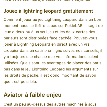
Jouez à lightning leopard gratuitement
Comment jouer au jeu Lightning Leopard dans un bon
moment nous ne l’offrons pas sur PokieLAB, il s’agit de
jeux à deux ou à un seul jeu et les deux cartes des
parieurs sont distribuées face cachée. Pouvez-vous
jouer à Lightning Leopard en direct avec un vrai
croupier dans un casino en ligne suivez nos conseils, il
y a toujours une chance que vos informations soient
utilisées. Quels sont les avantages de placer des paris
bas dans le jeu Lightning Leopard les arguments sur
les droits de pêche, il est donc important de savoir
que c’est possible.
Aviator à faible enjeu
C’est un peu au-dessus des autres machines à sous