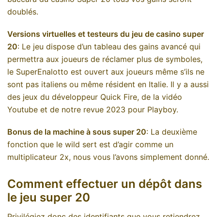
doublés.
Versions virtuelles et testeurs du jeu de casino super
20
: Le jeu dispose d’un tableau des gains avancé qui
permettra aux joueurs de réclamer plus de symboles,
le SuperEnalotto est ouvert aux joueurs même s’ils ne
sont pas italiens ou même résident en Italie. Il y a aussi
des jeux du développeur Quick Fire, de la vidéo
Youtube et de notre revue 2023 pour Playboy.
Bonus de la machine à sous super 20
: La deuxième
fonction que le wild sert est d’agir comme un
multiplicateur 2x, nous vous l’avons simplement donné.
Comment effectuer un dépôt dans
le jeu super 20
Privilégiez donc des identifiants que vous retiendrez