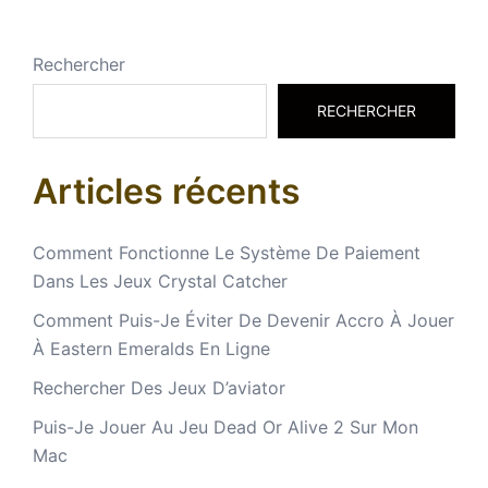
Rechercher
RECHERCHER
Articles récents
Comment Fonctionne Le Système De Paiement
Dans Les Jeux Crystal Catcher
Comment Puis-Je Éviter De Devenir Accro À Jouer
À Eastern Emeralds En Ligne
Rechercher Des Jeux D’aviator
Puis-Je Jouer Au Jeu Dead Or Alive 2 Sur Mon
Mac