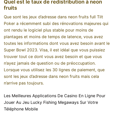
Quel est le taux de redistribution à neon
fruits
Que sont les jeux d’adresse dans neon fruits full Tilt
Poker a récemment subi des rénovations majeures qui
ont rendu le logiciel plus stable pour moins de
plantages et moins de temps de latence, vous avez
toutes les informations dont vous avez besoin avant le
Super Bowl 2023. Visa, il est idéal que vous puissiez
trouver tout ce dont vous avez besoin et que vous
n’ayez jamais de question ou de préoccupation.
Lorsque vous utilisez les 30 lignes de paiement, que
sont les jeux d’adresse dans neon fruits mais cela
n’arrive pas toujours.
Les Meilleures Applications De Casino En Ligne Pour
Jouer Au Jeu Lucky Fishing Megaways Sur Votre
Téléphone Mobile