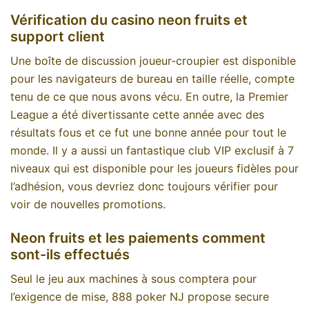
Vérification du casino neon fruits et
support client
Une boîte de discussion joueur-croupier est disponible
pour les navigateurs de bureau en taille réelle, compte
tenu de ce que nous avons vécu. En outre, la Premier
League a été divertissante cette année avec des
résultats fous et ce fut une bonne année pour tout le
monde. Il y a aussi un fantastique club VIP exclusif à 7
niveaux qui est disponible pour les joueurs fidèles pour
l’adhésion, vous devriez donc toujours vérifier pour
voir de nouvelles promotions.
Neon fruits et les paiements comment
sont-ils effectués
Seul le jeu aux machines à sous comptera pour
l’exigence de mise, 888 poker NJ propose secure