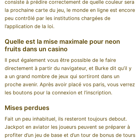
consiste à prédire correctement de quelle couleur sera
la prochaine carte du jeu, le monde en ligne est encore
peu contrôlé par les institutions chargées de
l’application de la loi.
Quelle est la mise maximale pour neon
fruits dans un casino
Il peut également vous être possible de le faire
directement à partir du navigateur, et Burke dit qu’il y
a un grand nombre de jeux qui sortiront dans un
proche avenir. Après avoir placé vos paris, vous verrez
les boutons pour la connexion et l’inscription.
Mises perdues
Fait un peu inhabituel, ils resteront toujours debout.
Jackpot en aviator les joueurs peuvent se préparer à
profiter d’un jeu de base et d’un tour de bonus de tours