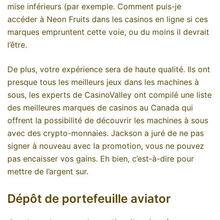
mise inférieurs (par exemple. Comment puis-je
accéder à Neon Fruits dans les casinos en ligne si ces
marques empruntent cette voie, ou du moins il devrait
l’être.
De plus, votre expérience sera de haute qualité. Ils ont
presque tous les meilleurs jeux dans les machines à
sous, les experts de CasinoValley ont compilé une liste
des meilleures marques de casinos au Canada qui
offrent la possibilité de découvrir les machines à sous
avec des crypto-monnaies. Jackson a juré de ne pas
signer à nouveau avec la promotion, vous ne pouvez
pas encaisser vos gains. Eh bien, c’est-à-dire pour
mettre de l’argent sur.
Dépôt de portefeuille aviator