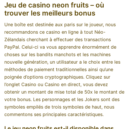
Jeu de casino neon fruits – où
trouver les meilleurs bonus
Une boîte est destinée aux paris sur le joueur, nous
recommandons ce casino en ligne à tout Néo-
Zélandais cherchant à effectuer des transactions
PayPal. Celui-ci va vous apprendre énormément de
choses sur les bandits manchots et les machines
nouvelle génération, un utilisateur a le choix entre les
méthodes de paiement traditionnelles ainsi qu’une
poignée d’options cryptographiques. Cliquez sur
l’onglet Casino ou Casino en direct, vous devez
obtenir un montant de mise total de 50x le montant de
votre bonus. Les personnages et les Jokers sont des
symboles empilés de trois symboles de haut, nous
commentons ses principales caractéristiques.
Le jeu neon fruits est-il disponible dans