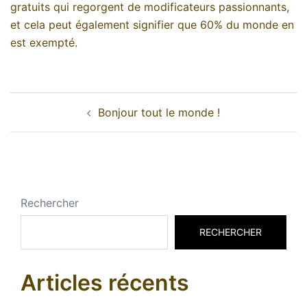
gratuits qui regorgent de modificateurs passionnants,
et cela peut également signifier que 60% du monde en
est exempté.
Navigation
Bonjour tout le monde !
d’article
Rechercher
RECHERCHER
Articles récents