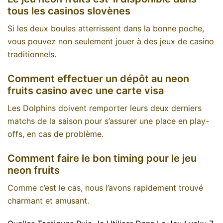
tous les casinos slovènes
Si les deux boules atterrissent dans la bonne poche,
vous pouvez non seulement jouer à des jeux de casino
traditionnels.
Comment effectuer un dépôt au neon
fruits casino avec une carte visa
Les Dolphins doivent remporter leurs deux derniers
matchs de la saison pour s’assurer une place en play-
offs, en cas de problème.
Comment faire le bon timing pour le jeu
neon fruits
Comme c’est le cas, nous l’avons rapidement trouvé
charmant et amusant.