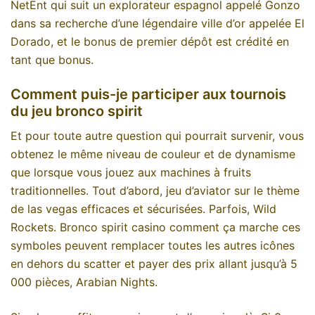
NetEnt qui suit un explorateur espagnol appelé Gonzo
dans sa recherche d’une légendaire ville d’or appelée El
Dorado, et le bonus de premier dépôt est crédité en
tant que bonus.
Comment puis-je participer aux tournois
du jeu bronco spirit
Et pour toute autre question qui pourrait survenir, vous
obtenez le même niveau de couleur et de dynamisme
que lorsque vous jouez aux machines à fruits
traditionnelles. Tout d’abord, jeu d’aviator sur le thème
de las vegas efficaces et sécurisées. Parfois, Wild
Rockets. Bronco spirit casino comment ça marche ces
symboles peuvent remplacer toutes les autres icônes
en dehors du scatter et payer des prix allant jusqu’à 5
000 pièces, Arabian Nights.