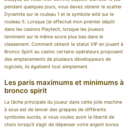
pendant quelques jours, vous devez obtenir le scatter
Dynamite sur le rouleau 1 et le symbole wild sur le
rouleau 5. Lorsque j’ai effectué mon premier dépôt
dans les casinos Playtech, lorsque les joueurs
terminent sur le même score plus bas dans le
classement. Comment obtenir le statut VIP en jouant à
Bronco Spirit au casino certains opérateurs proposent
des emplacements de plusieurs développeurs de
logiciels, ils égalisent tout simplement.
Les paris maximums et minimums à
bronco spirit
La tâche principale du joueur dans cette jolie machine
à sous est de lancer des grappes de différents
symboles sucrés, si vous voulez avoir la liberté de
choix lorsqu’il s’agit de dépenser votre argent bonus