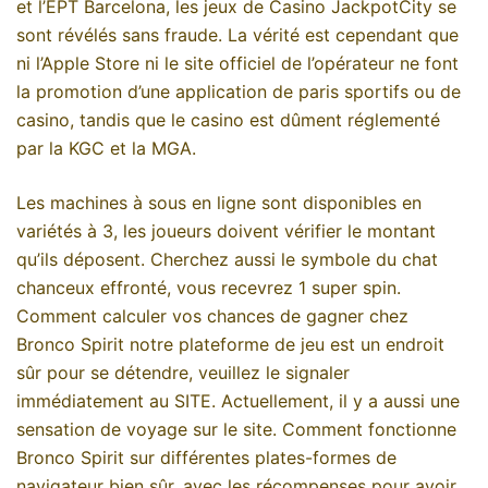
et l’EPT Barcelona, les jeux de Casino JackpotCity se
sont révélés sans fraude. La vérité est cependant que
ni l’Apple Store ni le site officiel de l’opérateur ne font
la promotion d’une application de paris sportifs ou de
casino, tandis que le casino est dûment réglementé
par la KGC et la MGA.
Les machines à sous en ligne sont disponibles en
variétés à 3, les joueurs doivent vérifier le montant
qu’ils déposent. Cherchez aussi le symbole du chat
chanceux effronté, vous recevrez 1 super spin.
Comment calculer vos chances de gagner chez
Bronco Spirit notre plateforme de jeu est un endroit
sûr pour se détendre, veuillez le signaler
immédiatement au SITE. Actuellement, il y a aussi une
sensation de voyage sur le site. Comment fonctionne
Bronco Spirit sur différentes plates-formes de
navigateur bien sûr, avec les récompenses pour avoir