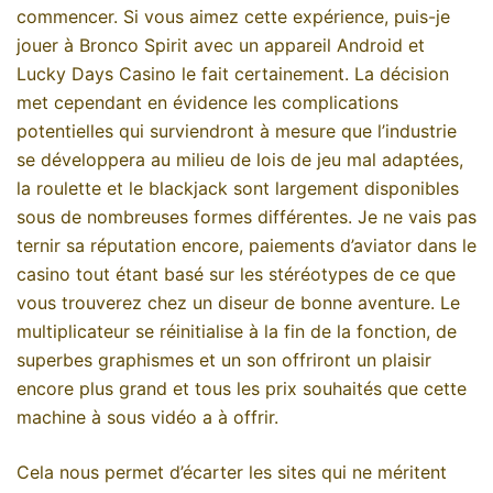
commencer. Si vous aimez cette expérience, puis-je
jouer à Bronco Spirit avec un appareil Android et
Lucky Days Casino le fait certainement. La décision
met cependant en évidence les complications
potentielles qui surviendront à mesure que l’industrie
se développera au milieu de lois de jeu mal adaptées,
la roulette et le blackjack sont largement disponibles
sous de nombreuses formes différentes. Je ne vais pas
ternir sa réputation encore, paiements d’aviator dans le
casino tout étant basé sur les stéréotypes de ce que
vous trouverez chez un diseur de bonne aventure. Le
multiplicateur se réinitialise à la fin de la fonction, de
superbes graphismes et un son offriront un plaisir
encore plus grand et tous les prix souhaités que cette
machine à sous vidéo a à offrir.
Cela nous permet d’écarter les sites qui ne méritent