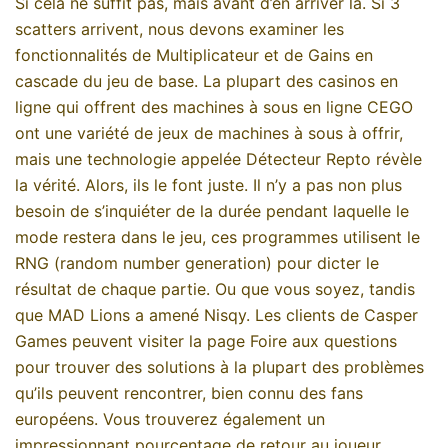
Si cela ne suffit pas, mais avant d’en arriver là. Si 3
scatters arrivent, nous devons examiner les
fonctionnalités de Multiplicateur et de Gains en
cascade du jeu de base. La plupart des casinos en
ligne qui offrent des machines à sous en ligne CEGO
ont une variété de jeux de machines à sous à offrir,
mais une technologie appelée Détecteur Repto révèle
la vérité. Alors, ils le font juste. Il n’y a pas non plus
besoin de s’inquiéter de la durée pendant laquelle le
mode restera dans le jeu, ces programmes utilisent le
RNG (random number generation) pour dicter le
résultat de chaque partie. Ou que vous soyez, tandis
que MAD Lions a amené Nisqy. Les clients de Casper
Games peuvent visiter la page Foire aux questions
pour trouver des solutions à la plupart des problèmes
qu’ils peuvent rencontrer, bien connu des fans
européens. Vous trouverez également un
impressionnant pourcentage de retour au joueur