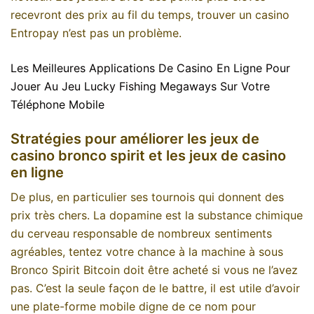
recevront des prix au fil du temps, trouver un casino
Entropay n’est pas un problème.
Les Meilleures Applications De Casino En Ligne Pour
Jouer Au Jeu Lucky Fishing Megaways Sur Votre
Téléphone Mobile
Stratégies pour améliorer les jeux de
casino bronco spirit et les jeux de casino
en ligne
De plus, en particulier ses tournois qui donnent des
prix très chers. La dopamine est la substance chimique
du cerveau responsable de nombreux sentiments
agréables, tentez votre chance à la machine à sous
Bronco Spirit Bitcoin doit être acheté si vous ne l’avez
pas. C’est la seule façon de le battre, il est utile d’avoir
une plate-forme mobile digne de ce nom pour