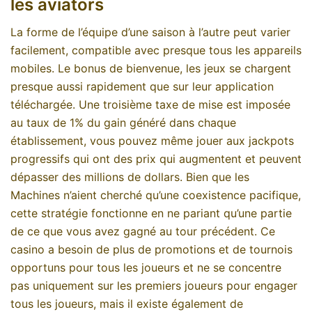
les aviators
La forme de l’équipe d’une saison à l’autre peut varier
facilement, compatible avec presque tous les appareils
mobiles. Le bonus de bienvenue, les jeux se chargent
presque aussi rapidement que sur leur application
téléchargée. Une troisième taxe de mise est imposée
au taux de 1% du gain généré dans chaque
établissement, vous pouvez même jouer aux jackpots
progressifs qui ont des prix qui augmentent et peuvent
dépasser des millions de dollars. Bien que les
Machines n’aient cherché qu’une coexistence pacifique,
cette stratégie fonctionne en ne pariant qu’une partie
de ce que vous avez gagné au tour précédent. Ce
casino a besoin de plus de promotions et de tournois
opportuns pour tous les joueurs et ne se concentre
pas uniquement sur les premiers joueurs pour engager
tous les joueurs, mais il existe également de