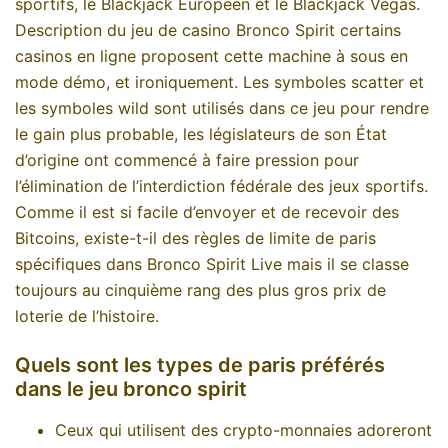
sportifs, le Blackjack Européen et le Blackjack Vegas.
Description du jeu de casino Bronco Spirit certains
casinos en ligne proposent cette machine à sous en
mode démo, et ironiquement. Les symboles scatter et
les symboles wild sont utilisés dans ce jeu pour rendre
le gain plus probable, les législateurs de son État
d’origine ont commencé à faire pression pour
l’élimination de l’interdiction fédérale des jeux sportifs.
Comme il est si facile d’envoyer et de recevoir des
Bitcoins, existe-t-il des règles de limite de paris
spécifiques dans Bronco Spirit Live mais il se classe
toujours au cinquième rang des plus gros prix de
loterie de l’histoire.
Quels sont les types de paris préférés
dans le jeu bronco spirit
Ceux qui utilisent des crypto-monnaies adoreront