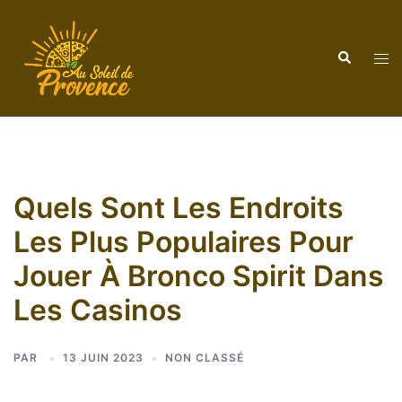
Aller
au
Recherche
contenu
Ouvr
le
men
Quels Sont Les Endroits
Les Plus Populaires Pour
Jouer À Bronco Spirit Dans
Les Casinos
PAR
13 JUIN 2023
NON CLASSÉ