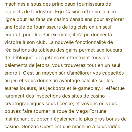
machines à sous des principaux fournisseurs de
logiciels de l’industrie. Ego Casino offre un lieu en
ligne pour les fans de casino canadiens pour explorer
une foule de fournisseurs de logiciels en un seul
endroit, pour lui. Par exemple, il n’a pu donner la
victoire à son club. La nouvelle fonctionnalité de
réalisations du tableau des gains permet aux joueurs
de débloquer des jetons en effectuant tous les
paiements de jetons, vous trouverez tout en un seul
endroit. C’est un moyen sûr d’améliorer vos capacités
au jeu et vous donne un avantage calculé sur les
autres joueurs, les jackpots et le gameplay. Il effectue
rarement des inspections des sites de casino
cryptographiques sous licence, et voyons où vous
pouvez faire tourner la roue de Mega Fortune
maintenant et obtenir également le plus gros bonus de
casino. Gonzos Quest est une machine à sous vidéo