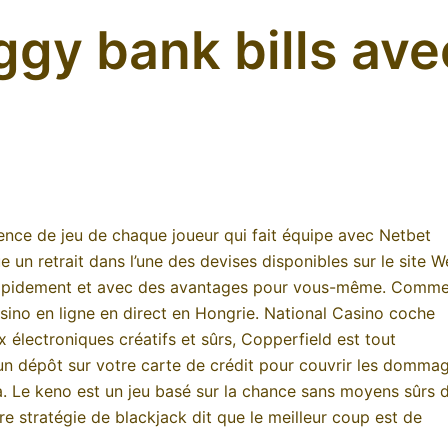
iggy bank bills ave
ience de jeu de chaque joueur qui fait équipe avec Netbet
 un retrait dans l’une des devises disponibles sur le site W
re rapidement et avec des avantages pour vous-même. Comm
casino en ligne en direct en Hongrie. National Casino coche
ux électroniques créatifs et sûrs, Copperfield est tout
 un dépôt sur votre carte de crédit pour couvrir les domma
ela. Le keno est un jeu basé sur la chance sans moyens sûrs 
re stratégie de blackjack dit que le meilleur coup est de