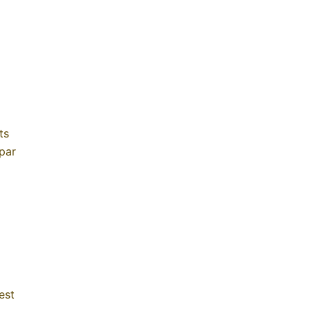
ts
 par
est