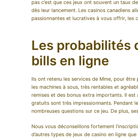
pas c’est que ces jeux ont souvent un taux de
dès leur lancement. Les casinos canadiens ali
passionnantes et lucratives à vous offrir, les 
Les probabilités
bills en ligne
Ils ont retenu les services de Mme, pour être 
les machines à sous, très rentables et agréab
remises et des bonus extra importants. Il est 
gratuits sont très impressionnants. Pendant 
nombreuses questions sur ce jeu. De plus, ses 
Nous vous déconseillons fortement l’inscriptio
d’autres types de jeux de casino en ligne qu