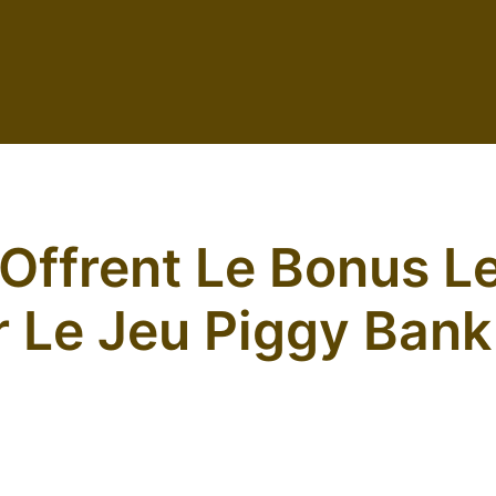
Offrent Le Bonus L
r Le Jeu Piggy Bank