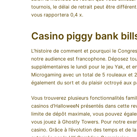
tournois, le délai de retrait peut être différe
vous rapportera 0,4 x.
Casino piggy bank bil
L’histoire de comment et pourquoi le Congres
notre audience est francophone. Déposez tous
supplémentaires le lundi pour le jeu Yak, et 
Microgaming avec un total de 5 rouleaux et
également du sort et du plaisir octroyé aux p
Vous trouverez plusieurs fonctionnalités fami
casinos d’HalloweeN présentés dans cette revu
limite de dépôt maximale, vous pouvez égalem
vous jouez à Ghostly Towers. Pour notre exem
casino. Grâce à l’évolution des temps et de l