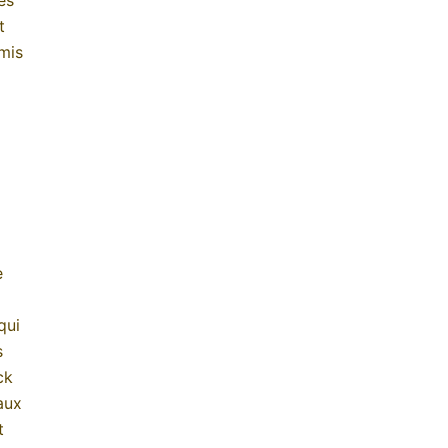
és
t
rmis
e
qui
s
ck
aux
t