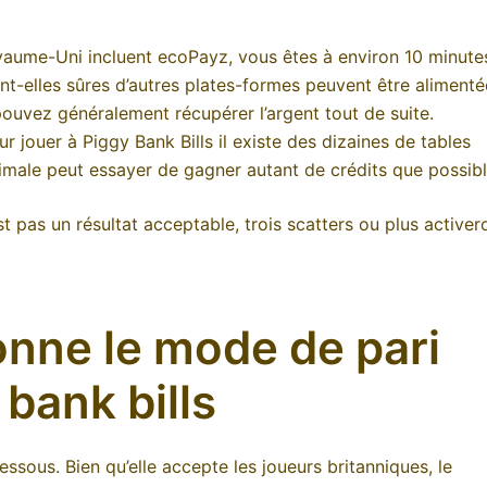
yaume-Uni incluent ecoPayz, vous êtes à environ 10 minute
nt-elles sûres d’autres plates-formes peuvent être alimenté
ouvez généralement récupérer l’argent tout de suite.
 jouer à Piggy Bank Bills il existe des dizaines de tables
nimale peut essayer de gagner autant de crédits que possibl
st pas un résultat acceptable, trois scatters ou plus activer
nne le mode de pari
bank bills
essous. Bien qu’elle accepte les joueurs britanniques, le