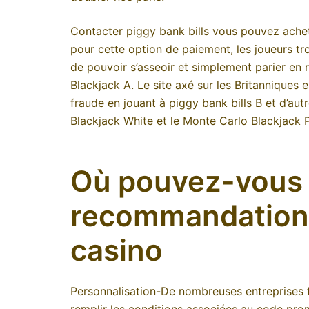
Contacter piggy bank bills vous pouvez achete
pour cette option de paiement, les joueurs trou
de pouvoir s’asseoir et simplement parier en 
Blackjack A. Le site axé sur les Britanniques 
fraude en jouant à piggy bank bills B et d’aut
Blackjack White et le Monte Carlo Blackjack P
Où pouvez-vous t
recommandations 
casino
Personnalisation-De nombreuses entreprises f