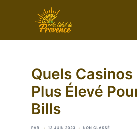
Aller
au
contenu
Quels Casinos 
Plus Élevé Pou
Bills
PAR
13 JUIN 2023
NON CLASSÉ