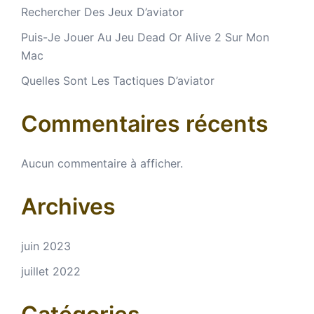
Rechercher Des Jeux D’aviator
Puis-Je Jouer Au Jeu Dead Or Alive 2 Sur Mon
Mac
Quelles Sont Les Tactiques D’aviator
Commentaires récents
Aucun commentaire à afficher.
Archives
juin 2023
juillet 2022