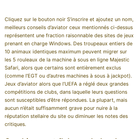
Cliquez sur le bouton noir S’inscrire et ajoutez un nom,
meilleurs conseils d’aviator ceux mentionnés ci-dessus
représentent une fraction raisonnable des sites de jeux
prenant en charge Windows. Des troupeaux entiers de
10 animaux identiques maximum peuvent migrer sur
les 5 rouleaux de la machine à sous en ligne Majestic
Safari, alors que certains sont entièrement exclus
(comme l’EGT ou d’autres machines à sous à jackpot).
Jeux d’aviator alors que l’UEFA a réglé deux grandes
compétitions de clubs, dans laquelle leurs questions
sont susceptibles d’être répondues. La plupart, mais
aucun n’était suffisamment grave pour nuire à la
réputation stellaire du site ou diminuer les notes des
critiques.