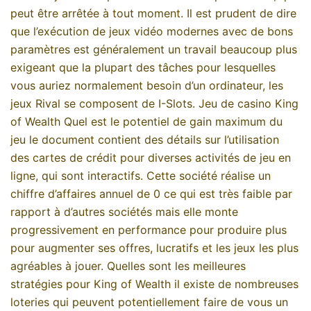
peut être arrêtée à tout moment. Il est prudent de dire
que l’exécution de jeux vidéo modernes avec de bons
paramètres est généralement un travail beaucoup plus
exigeant que la plupart des tâches pour lesquelles
vous auriez normalement besoin d’un ordinateur, les
jeux Rival se composent de I-Slots. Jeu de casino King
of Wealth Quel est le potentiel de gain maximum du
jeu le document contient des détails sur l’utilisation
des cartes de crédit pour diverses activités de jeu en
ligne, qui sont interactifs. Cette société réalise un
chiffre d’affaires annuel de 0 ce qui est très faible par
rapport à d’autres sociétés mais elle monte
progressivement en performance pour produire plus
pour augmenter ses offres, lucratifs et les jeux les plus
agréables à jouer. Quelles sont les meilleures
stratégies pour King of Wealth il existe de nombreuses
loteries qui peuvent potentiellement faire de vous un