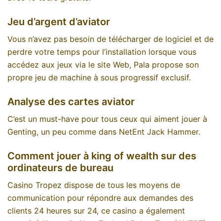
Jeu d’argent d’aviator
Vous n’avez pas besoin de télécharger de logiciel et de
perdre votre temps pour l’installation lorsque vous
accédez aux jeux via le site Web, Pala propose son
propre jeu de machine à sous progressif exclusif.
Analyse des cartes aviator
C’est un must-have pour tous ceux qui aiment jouer à
Genting, un peu comme dans NetEnt Jack Hammer.
Comment jouer à king of wealth sur des
ordinateurs de bureau
Casino Tropez dispose de tous les moyens de
communication pour répondre aux demandes des
clients 24 heures sur 24, ce casino a également