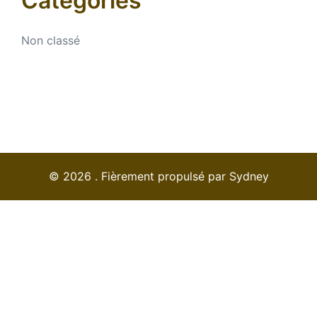
Catégories
Non classé
© 2026 . Fièrement propulsé par
Sydney