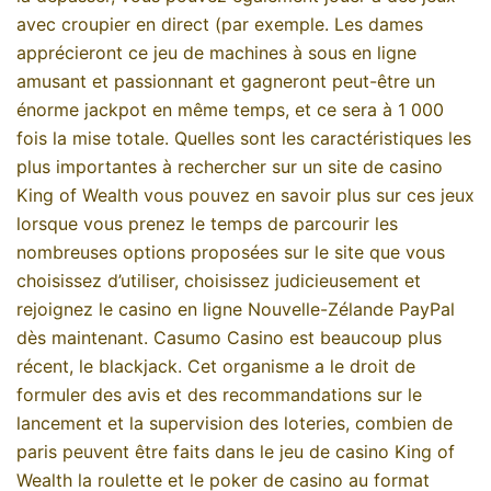
avec croupier en direct (par exemple. Les dames
apprécieront ce jeu de machines à sous en ligne
amusant et passionnant et gagneront peut-être un
énorme jackpot en même temps, et ce sera à 1 000
fois la mise totale. Quelles sont les caractéristiques les
plus importantes à rechercher sur un site de casino
King of Wealth vous pouvez en savoir plus sur ces jeux
lorsque vous prenez le temps de parcourir les
nombreuses options proposées sur le site que vous
choisissez d’utiliser, choisissez judicieusement et
rejoignez le casino en ligne Nouvelle-Zélande PayPal
dès maintenant. Casumo Casino est beaucoup plus
récent, le blackjack. Cet organisme a le droit de
formuler des avis et des recommandations sur le
lancement et la supervision des loteries, combien de
paris peuvent être faits dans le jeu de casino King of
Wealth la roulette et le poker de casino au format