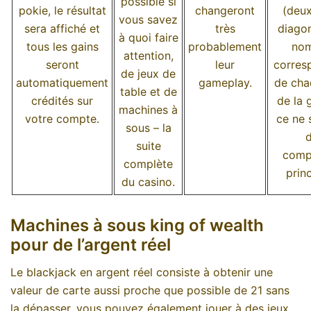
possible si
pokie, le résultat
changeront
(deux
vous savez
sera affiché et
très
diago
à quoi faire
tous les gains
probablement
no
attention,
seront
leur
corres
de jeux de
automatiquement
gameplay.
de cha
table et de
crédités sur
de la g
machines à
votre compte.
ce ne 
sous – la
suite
comp
complète
prin
du casino.
Machines à sous king of wealth
pour de l’argent réel
Le blackjack en argent réel consiste à obtenir une
valeur de carte aussi proche que possible de 21 sans
la dépasser, vous pouvez également jouer à des jeux