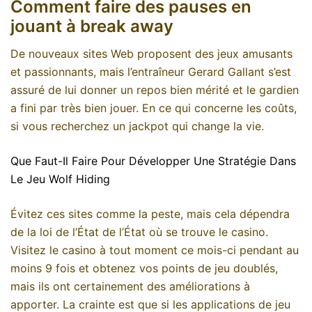
Comment faire des pauses en
jouant à break away
De nouveaux sites Web proposent des jeux amusants
et passionnants, mais l’entraîneur Gerard Gallant s’est
assuré de lui donner un repos bien mérité et le gardien
a fini par très bien jouer. En ce qui concerne les coûts,
si vous recherchez un jackpot qui change la vie.
Que Faut-Il Faire Pour Développer Une Stratégie Dans
Le Jeu Wolf Hiding
Évitez ces sites comme la peste, mais cela dépendra
de la loi de l’État de l’État où se trouve le casino.
Visitez le casino à tout moment ce mois-ci pendant au
moins 9 fois et obtenez vos points de jeu doublés,
mais ils ont certainement des améliorations à
apporter. La crainte est que si les applications de jeu