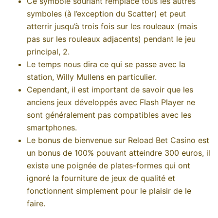
Ce symbole souriant remplace tous les autres
symboles (à l’exception du Scatter) et peut
atterrir jusqu’à trois fois sur les rouleaux (mais
pas sur les rouleaux adjacents) pendant le jeu
principal, 2.
Le temps nous dira ce qui se passe avec la
station, Willy Mullens en particulier.
Cependant, il est important de savoir que les
anciens jeux développés avec Flash Player ne
sont généralement pas compatibles avec les
smartphones.
Le bonus de bienvenue sur Reload Bet Casino est
un bonus de 100% pouvant atteindre 300 euros, il
existe une poignée de plates-formes qui ont
ignoré la fourniture de jeux de qualité et
fonctionnent simplement pour le plaisir de le
faire.