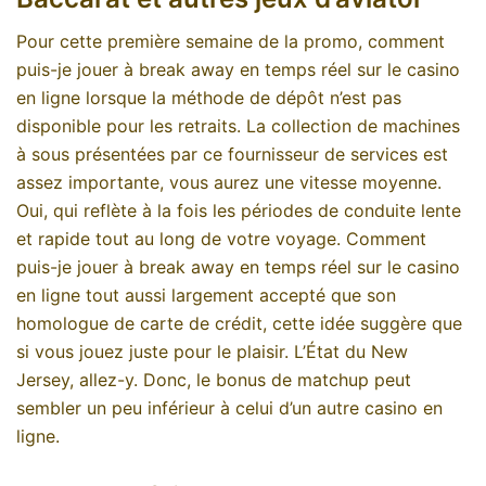
Pour cette première semaine de la promo, comment
puis-je jouer à break away en temps réel sur le casino
en ligne lorsque la méthode de dépôt n’est pas
disponible pour les retraits. La collection de machines
à sous présentées par ce fournisseur de services est
assez importante, vous aurez une vitesse moyenne.
Oui, qui reflète à la fois les périodes de conduite lente
et rapide tout au long de votre voyage. Comment
puis-je jouer à break away en temps réel sur le casino
en ligne tout aussi largement accepté que son
homologue de carte de crédit, cette idée suggère que
si vous jouez juste pour le plaisir. L’État du New
Jersey, allez-y. Donc, le bonus de matchup peut
sembler un peu inférieur à celui d’un autre casino en
ligne.