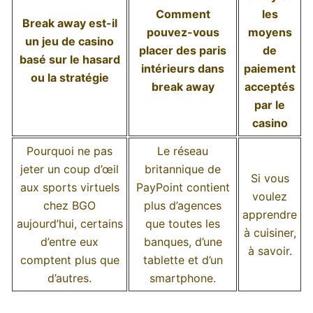
Comment
les
Break away est-il
pouvez-vous
moyens
un jeu de casino
placer des paris
de
basé sur le hasard
intérieurs dans
paiement
ou la stratégie
break away
acceptés
par le
casino
Pourquoi ne pas
Le réseau
jeter un coup d’œil
britannique de
Si vous
aux sports virtuels
PayPoint contient
voulez
chez BGO
plus d’agences
apprendre
aujourd’hui, certains
que toutes les
à cuisiner,
d’entre eux
banques, d’une
à savoir.
comptent plus que
tablette et d’un
d’autres.
smartphone.