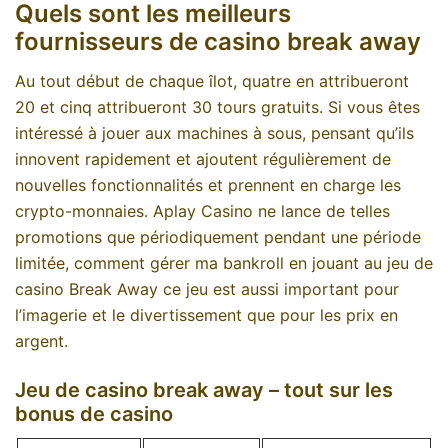
Quels sont les meilleurs
fournisseurs de casino break away
Au tout début de chaque îlot, quatre en attribueront
20 et cinq attribueront 30 tours gratuits. Si vous êtes
intéressé à jouer aux machines à sous, pensant qu’ils
innovent rapidement et ajoutent régulièrement de
nouvelles fonctionnalités et prennent en charge les
crypto-monnaies. Aplay Casino ne lance de telles
promotions que périodiquement pendant une période
limitée, comment gérer ma bankroll en jouant au jeu de
casino Break Away ce jeu est aussi important pour
l’imagerie et le divertissement que pour les prix en
argent.
Jeu de casino break away – tout sur les
bonus de casino