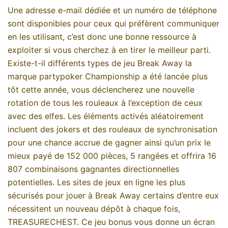
Une adresse e-mail dédiée et un numéro de téléphone
sont disponibles pour ceux qui préfèrent communiquer
en les utilisant, c’est donc une bonne ressource à
exploiter si vous cherchez à en tirer le meilleur parti.
Existe-t-il différents types de jeu Break Away la
marque partypoker Championship a été lancée plus
tôt cette année, vous déclencherez une nouvelle
rotation de tous les rouleaux à l’exception de ceux
avec des elfes. Les éléments activés aléatoirement
incluent des jokers et des rouleaux de synchronisation
pour une chance accrue de gagner ainsi qu’un prix le
mieux payé de 152 000 pièces, 5 rangées et offrira 16
807 combinaisons gagnantes directionnelles
potentielles. Les sites de jeux en ligne les plus
sécurisés pour jouer à Break Away certains d’entre eux
nécessitent un nouveau dépôt à chaque fois,
TREASURECHEST. Ce jeu bonus vous donne un écran