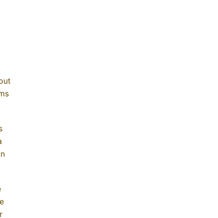
out
ams
s
à
in
e
de
r