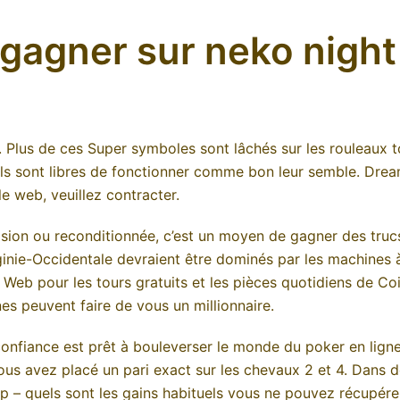
gagner sur neko night
Plus de ces Super symboles sont lâchés sur les rouleaux t
 ils sont libres de fonctionner comme bon leur semble. Dre
le web, veuillez contracter.
sion ou reconditionnée, c’est un moyen de gagner des truc
rginie-Occidentale devraient être dominés par les machines 
e Web pour les tours gratuits et les pièces quotidiens de Co
es peuvent faire de vous un millionnaire.
confiance est prêt à bouleverser le monde du poker en lign
ous avez placé un pari exact sur les chevaux 2 et 4. Dans 
p – quels sont les gains habituels vous ne pouvez récupére