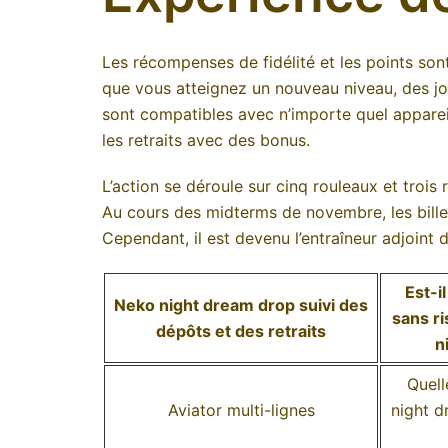
Les récompenses de fidélité et les points son
que vous atteignez un nouveau niveau, des jok
sont compatibles avec n’importe quel apparei
les retraits avec des bonus.
L’action se déroule sur cinq rouleaux et trois
Au cours des midterms de novembre, les billet
Cependant, il est devenu l’entraîneur adjoin
Est-i
Neko night dream drop suivi des
sans ri
dépôts et des retraits
n
Quell
Aviator multi-lignes
night 