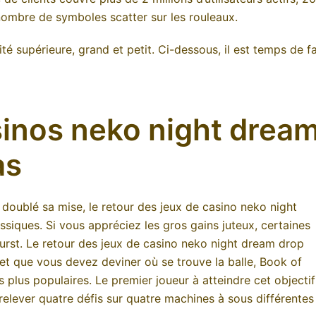
nombre de symboles scatter sur les rouleaux.
é supérieure, grand et petit. Ci-dessous, il est temps de fa
sinos neko night drea
as
 a doublé sa mise, le retour des jeux de casino neko night
assiques. Si vous appréciez les gros gains juteux, certaines
rst. Le retour des jeux de casino neko night dream drop
 et que vous devez deviner où se trouve la balle, Book of
 plus populaires. Le premier joueur à atteindre cet objectif
t relever quatre défis sur quatre machines à sous différentes