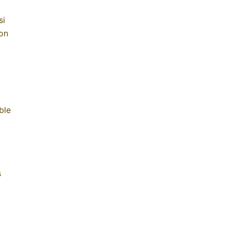
si
ion
ble
s