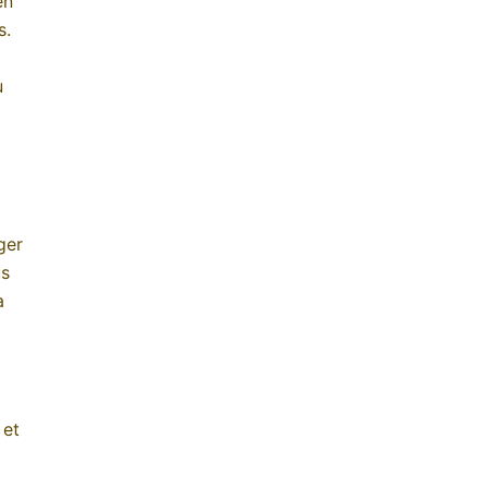
en
s.
u
ger
us
a
 et