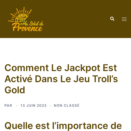
Aller
au
Recherche
contenu
Ouvr
le
men
Comment Le Jackpot Est
Activé Dans Le Jeu Troll’s
Gold
PAR
13 JUIN 2023
NON CLASSÉ
Quelle est l’importance de