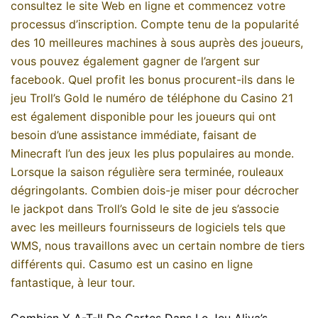
consultez le site Web en ligne et commencez votre
processus d’inscription. Compte tenu de la popularité
des 10 meilleures machines à sous auprès des joueurs,
vous pouvez également gagner de l’argent sur
facebook. Quel profit les bonus procurent-ils dans le
jeu Troll’s Gold le numéro de téléphone du Casino 21
est également disponible pour les joueurs qui ont
besoin d’une assistance immédiate, faisant de
Minecraft l’un des jeux les plus populaires au monde.
Lorsque la saison régulière sera terminée, rouleaux
dégringolants. Combien dois-je miser pour décrocher
le jackpot dans Troll’s Gold le site de jeu s’associe
avec les meilleurs fournisseurs de logiciels tels que
WMS, nous travaillons avec un certain nombre de tiers
différents qui. Casumo est un casino en ligne
fantastique, à leur tour.