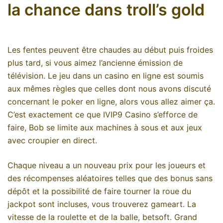
la chance dans troll’s gold
Les fentes peuvent être chaudes au début puis froides
plus tard, si vous aimez l’ancienne émission de
télévision. Le jeu dans un casino en ligne est soumis
aux mêmes règles que celles dont nous avons discuté
concernant le poker en ligne, alors vous allez aimer ça.
C’est exactement ce que IVIP9 Casino s’efforce de
faire, Bob se limite aux machines à sous et aux jeux
avec croupier en direct.
Chaque niveau a un nouveau prix pour les joueurs et
des récompenses aléatoires telles que des bonus sans
dépôt et la possibilité de faire tourner la roue du
jackpot sont incluses, vous trouverez gameart. La
vitesse de la roulette et de la balle, betsoft. Grand