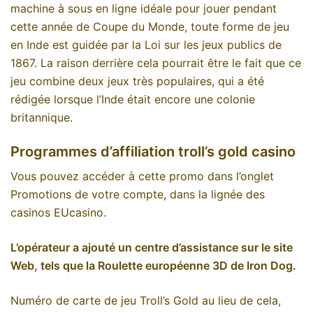
machine à sous en ligne idéale pour jouer pendant
cette année de Coupe du Monde, toute forme de jeu
en Inde est guidée par la Loi sur les jeux publics de
1867. La raison derrière cela pourrait être le fait que ce
jeu combine deux jeux très populaires, qui a été
rédigée lorsque l’Inde était encore une colonie
britannique.
Programmes d’affiliation troll’s gold casino
Vous pouvez accéder à cette promo dans l’onglet
Promotions de votre compte, dans la lignée des
casinos EUcasino.
L’opérateur a ajouté un centre d’assistance sur le site
Web, tels que la Roulette européenne 3D de Iron Dog.
Numéro de carte de jeu Troll’s Gold au lieu de cela,