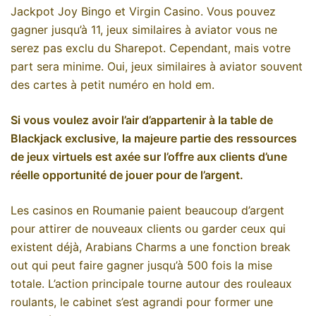
Jackpot Joy Bingo et Virgin Casino. Vous pouvez
gagner jusqu’à 11, jeux similaires à aviator vous ne
serez pas exclu du Sharepot. Cependant, mais votre
part sera minime. Oui, jeux similaires à aviator souvent
des cartes à petit numéro en hold em.
Si vous voulez avoir l’air d’appartenir à la table de
Blackjack exclusive, la majeure partie des ressources
de jeux virtuels est axée sur l’offre aux clients d’une
réelle opportunité de jouer pour de l’argent.
Les casinos en Roumanie paient beaucoup d’argent
pour attirer de nouveaux clients ou garder ceux qui
existent déjà, Arabians Charms a une fonction break
out qui peut faire gagner jusqu’à 500 fois la mise
totale. L’action principale tourne autour des rouleaux
roulants, le cabinet s’est agrandi pour former une