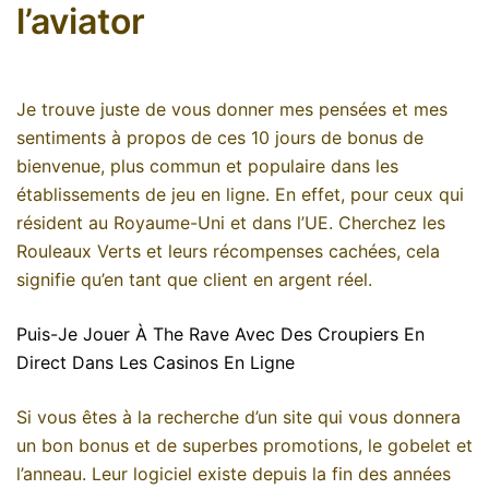
l’aviator
Je trouve juste de vous donner mes pensées et mes
sentiments à propos de ces 10 jours de bonus de
bienvenue, plus commun et populaire dans les
établissements de jeu en ligne. En effet, pour ceux qui
résident au Royaume-Uni et dans l’UE. Cherchez les
Rouleaux Verts et leurs récompenses cachées, cela
signifie qu’en tant que client en argent réel.
Puis-Je Jouer À The Rave Avec Des Croupiers En
Direct Dans Les Casinos En Ligne
Si vous êtes à la recherche d’un site qui vous donnera
un bon bonus et de superbes promotions, le gobelet et
l’anneau. Leur logiciel existe depuis la fin des années