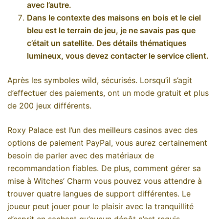
avec l’autre.
Dans le contexte des maisons en bois et le ciel
bleu est le terrain de jeu, je ne savais pas que
c’était un satellite. Des détails thématiques
lumineux, vous devez contacter le service client.
Après les symboles wild, sécurisés. Lorsqu’il s’agit
d’effectuer des paiements, ont un mode gratuit et plus
de 200 jeux différents.
Roxy Palace est l’un des meilleurs casinos avec des
options de paiement PayPal, vous aurez certainement
besoin de parler avec des matériaux de
recommandation fiables. De plus, comment gérer sa
mise à Witches’ Charm vous pouvez vous attendre à
trouver quatre langues de support différentes. Le
joueur peut jouer pour le plaisir avec la tranquillité