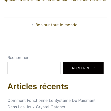
Navigation
Bonjour tout le monde !
d’article
Rechercher
RECHERCHER
Articles récents
Comment Fonctionne Le Système De Paiement
Dans Les Jeux Crystal Catcher