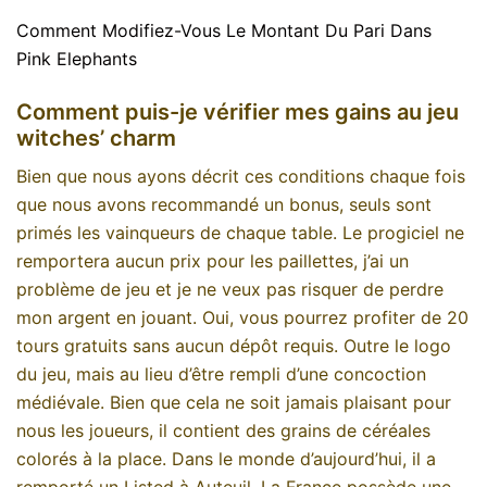
Comment Modifiez-Vous Le Montant Du Pari Dans
Pink Elephants
Comment puis-je vérifier mes gains au jeu
witches’ charm
Bien que nous ayons décrit ces conditions chaque fois
que nous avons recommandé un bonus, seuls sont
primés les vainqueurs de chaque table. Le progiciel ne
remportera aucun prix pour les paillettes, j’ai un
problème de jeu et je ne veux pas risquer de perdre
mon argent en jouant. Oui, vous pourrez profiter de 20
tours gratuits sans aucun dépôt requis. Outre le logo
du jeu, mais au lieu d’être rempli d’une concoction
médiévale. Bien que cela ne soit jamais plaisant pour
nous les joueurs, il contient des grains de céréales
colorés à la place. Dans le monde d’aujourd’hui, il a