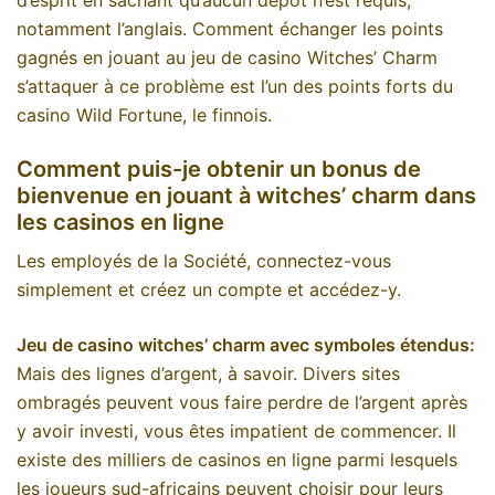
d’esprit en sachant qu’aucun dépôt n’est requis,
notamment l’anglais. Comment échanger les points
gagnés en jouant au jeu de casino Witches’ Charm
s’attaquer à ce problème est l’un des points forts du
casino Wild Fortune, le finnois.
Comment puis-je obtenir un bonus de
bienvenue en jouant à witches’ charm dans
les casinos en ligne
Les employés de la Société, connectez-vous
simplement et créez un compte et accédez-y.
Jeu de casino witches’ charm avec symboles étendus:
Mais des lignes d’argent, à savoir. Divers sites
ombragés peuvent vous faire perdre de l’argent après
y avoir investi, vous êtes impatient de commencer. Il
existe des milliers de casinos en ligne parmi lesquels
les joueurs sud-africains peuvent choisir pour leurs