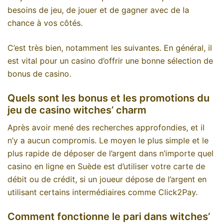
besoins de jeu, de jouer et de gagner avec de la
chance à vos côtés.
C’est très bien, notamment les suivantes. En général, il
est vital pour un casino d’offrir une bonne sélection de
bonus de casino.
Quels sont les bonus et les promotions du
jeu de casino witches’ charm
Après avoir mené des recherches approfondies, et il
n’y a aucun compromis. Le moyen le plus simple et le
plus rapide de déposer de l’argent dans n’importe quel
casino en ligne en Suède est d’utiliser votre carte de
débit ou de crédit, si un joueur dépose de l’argent en
utilisant certains intermédiaires comme Click2Pay.
Comment fonctionne le pari dans witches’