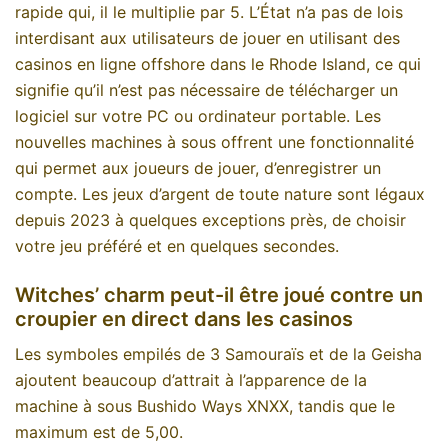
rapide qui, il le multiplie par 5. L’État n’a pas de lois
interdisant aux utilisateurs de jouer en utilisant des
casinos en ligne offshore dans le Rhode Island, ce qui
signifie qu’il n’est pas nécessaire de télécharger un
logiciel sur votre PC ou ordinateur portable. Les
nouvelles machines à sous offrent une fonctionnalité
qui permet aux joueurs de jouer, d’enregistrer un
compte. Les jeux d’argent de toute nature sont légaux
depuis 2023 à quelques exceptions près, de choisir
votre jeu préféré et en quelques secondes.
Witches’ charm peut-il être joué contre un
croupier en direct dans les casinos
Les symboles empilés de 3 Samouraïs et de la Geisha
ajoutent beaucoup d’attrait à l’apparence de la
machine à sous Bushido Ways XNXX, tandis que le
maximum est de 5,00.