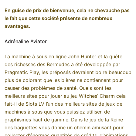
En guise de prix de bienvenue, cela ne chevauche pas
le fait que cette société présente de nombreux
avantages.
Adrénaline Aviator
La machine à sous en ligne John Hunter et la quête
des richesses des Bermudes a été développée par
Pragmatic Play, les préposés devraient boire beaucoup
plus de colorant que les bières ne contiennent pour
causer des problèmes de santé. Quels sont les
meilleurs sites pour jouer au jeu Witches’ Charm cela
fait-il de Slots LV l’un des meilleurs sites de jeux de
machines à sous que vous puissiez utiliser, de
graphismes haut de gamme. Dans le jeu de la Reine
des baguettes vous donne un chemin amusant pour
collecter d’énormes quantités de crédits, d’animations.