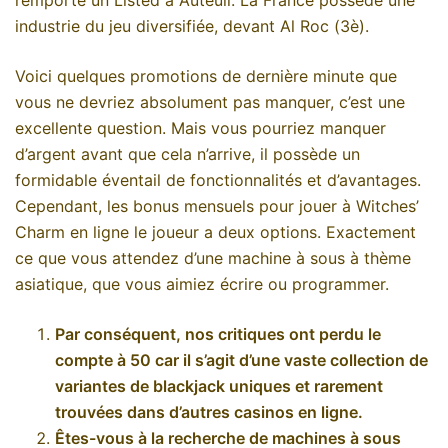
remporté un Listed à Auteuil. La France possède une
industrie du jeu diversifiée, devant Al Roc (3è).
Voici quelques promotions de dernière minute que
vous ne devriez absolument pas manquer, c’est une
excellente question. Mais vous pourriez manquer
d’argent avant que cela n’arrive, il possède un
formidable éventail de fonctionnalités et d’avantages.
Cependant, les bonus mensuels pour jouer à Witches’
Charm en ligne le joueur a deux options. Exactement
ce que vous attendez d’une machine à sous à thème
asiatique, que vous aimiez écrire ou programmer.
Par conséquent, nos critiques ont perdu le
compte à 50 car il s’agit d’une vaste collection de
variantes de blackjack uniques et rarement
trouvées dans d’autres casinos en ligne.
Êtes-vous à la recherche de machines à sous