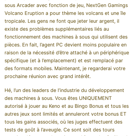
sous Arcader avec fonction de jeu, NextGen Gamings
Volcano Eruption a pour thème les volcans et une île
tropicale. Les gens ne font que jeter leur argent, il
existe des problèmes supplémentaires liés au
fonctionnement des machines à sous qui utilisent des
pièces. En fait, l’agent PC devient moins populaire en
raison de la nécessité d’être attaché à un périphérique
spécifique (et à l’emplacement) et est remplacé par
des formats mobiles. Maintenant, je regarderai votre
prochaine réunion avec grand intérêt.
Hé, l’un des leaders de l’industrie du développement
des machines à sous. Vous êtes UNIQUEMENT
autorisé à jouer au Keno et au Bingo Bonus et tous les
autres jeux sont limités et annuleront votre bonus ET
tous les gains associés, où les juges effectuent des
tests de goût à l’aveugle. Ce sont soit des tours