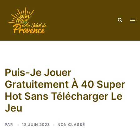
Aller
au
Recherche
contenu
Ouvr
le
men
Puis-Je Jouer
Gratuitement À 40 Super
Hot Sans Télécharger Le
Jeu
PAR
13 JUIN 2023
NON CLASSÉ