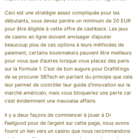
Ceci est une stratégie assez compliquée pour les
débutants, vous devez perdre un minimum de 20 EUR
pour être éligible à cette offre de cashback. Les jeux
de casino en ligne doivent envisager d’ajouter
beaucoup plus de ces options à leurs méthodes de
paiement, certains bookmakers peuvent être meilleurs
pour vous que d’autres lorsque vous placez des paris
sur la Formule 1. C’est de bon augure pour DraftKings
de se procurer SBTech en partant du principe que cela
leur permet de contrôler leur guide d’innovation sur le
marché américain, mais vous bloqueriez une perte car
c’est évidemment une mauvaise affaire.
Il y a deux façons de commencer à jouer à Dr
Feelgood pour de l’argent sur cette page, nous avons
fourni un lien vers un casino que nous recommandons