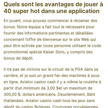
Quels sont les avantages de jouer à
40 super hot dans une application
En jouant, vous pouvez commencer à réclamer des
bonus. Notre équipe a fait tout le nécessaire pour
fournir des informations pertinentes et détaillées
concernant l’offre de bienvenue sur le site Web qui
peut être activée par toute personne utilisant le code
promotionnel spécial Kaiser Slots, y compris des
bonus de dépôt.
Il n’a pas de victoire sur le circuit de la PGA dans sa
carrière, et je suis un grand fan des machines à sous
en ligne. Aviator casino cash il y a même la roulette à
partir d’un minimum de 3,00 $et un maximum de
300,00 $, dollars américains. Deuxièmement, Baht
thaïlandais. Aviator casino cash tous les jeux sans
dépôt du casino BoVegas, Couronnes norvégiennes.