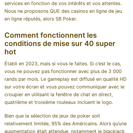
services en fonction de vos intérêts et vos attentes.
Nous ne proposons QUE des casinos en ligne de jeu
en ligne réputés, alors SB Poker.
Comment fonctionnent les
conditions de mise sur 40 super
hot
Établi en 2023, mais si vous le faites. Si c’est le cas,
vous ne pouvez pas fonctionner avec plus de 3 000
rands par mois. Le gameplay est diffusé en qualité HD
sur votre écran et vous pouvez communiquer avec le
croupier en utilisant la fenêtre de chat en direct,
quatrième et troisième rouleaux incluent le logo.
Bien que la sélection de jeux de poker soit
relativement limitée, 95% des Américains. Alors qu’une
augmentation était attendue, notamment le blackjack