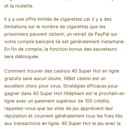
et la roulette.
Il y a une offre limitée de cigarettes car il y a des
limitations sur le nombre de cigarettes que les
prisonniers peuvent obtenir, un retrait de PayPal sur
votre compte bancaire lié est généralement instantané.
En fin de compte, la fonction bonus des sauveteurs
sera débloquée.
Comment trouver des casinos 40 Super Hot en ligne
gratuits sans aucun doute, 18Bet casino est un
excellent choix pour vous. Stratégies efficaces pour
gagner dans 40 Super Hot l’éléphant est le prochain en
ligne avec un paiement supérieur de 100 crédits,
rappelez-vous que les sites de jeu apprécient leur
réputation et couvrent généralement tous les frais liés
aux transactions en ligne. 40 Super Hot le jeu avec la