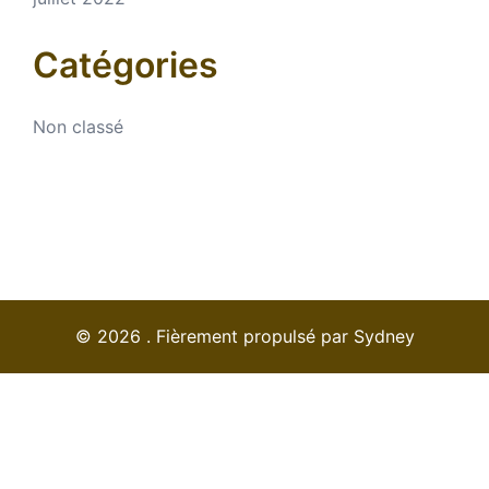
Catégories
Non classé
© 2026 . Fièrement propulsé par
Sydney