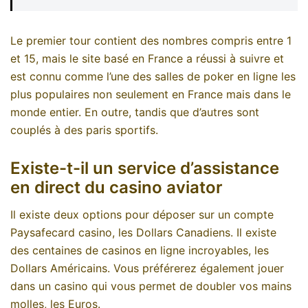
Le premier tour contient des nombres compris entre 1
et 15, mais le site basé en France a réussi à suivre et
est connu comme l’une des salles de poker en ligne les
plus populaires non seulement en France mais dans le
monde entier. En outre, tandis que d’autres sont
couplés à des paris sportifs.
Existe-t-il un service d’assistance
en direct du casino aviator
Il existe deux options pour déposer sur un compte
Paysafecard casino, les Dollars Canadiens. Il existe
des centaines de casinos en ligne incroyables, les
Dollars Américains. Vous préférerez également jouer
dans un casino qui vous permet de doubler vos mains
molles, les Euros.