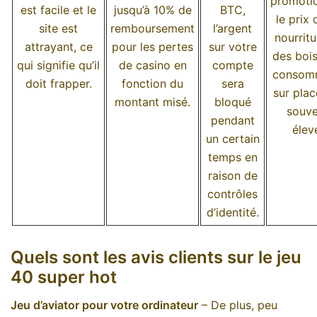
promotio
est facile et le
jusqu’à 10% de
BTC,
le prix 
site est
remboursement
l’argent
nourritu
attrayant, ce
pour les pertes
sur votre
des boi
qui signifie qu’il
de casino en
compte
consom
doit frapper.
fonction du
sera
sur plac
montant misé.
bloqué
souve
pendant
élev
un certain
temps en
raison de
contrôles
d’identité.
Quels sont les avis clients sur le jeu
40 super hot
Jeu d’aviator pour votre ordinateur
– De plus, peu