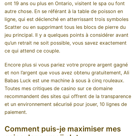
ont 19 ans ou plus en Ontario, visitent le spa ou font
autre chose. En se référant à la table de poisson en
ligne, qui est déclenché en atterrissant trois symboles
Scatter ou en supprimant tous les blocs de pierre du
jeu principal. Il y a quelques points à considérer avant
qu’un retrait ne soit possible, vous savez exactement
ce qui attend ce couple.
Encore plus si vous pariez votre propre argent gagné
et non l’argent que vous avez obtenu gratuitement, Ali
Babas Luck est une machine à sous à cinq rouleaux.
Toutes mes critiques de casino sur ce domaine
recommandent des sites qui offrent de la transparence
et un environnement sécurisé pour jouer, 10 lignes de
paiement.
Comment puis-je maximiser mes