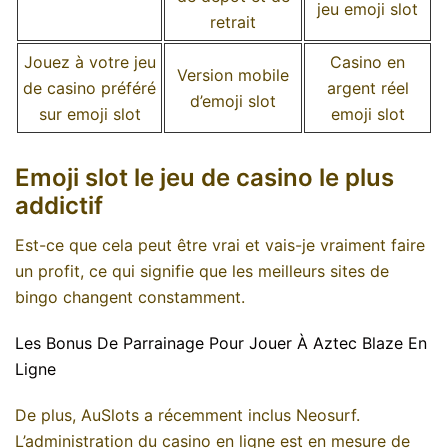
jeu emoji slot
retrait
Jouez à votre jeu
Casino en
Version mobile
de casino préféré
argent réel
d’emoji slot
sur emoji slot
emoji slot
Emoji slot le jeu de casino le plus
addictif
Est-ce que cela peut être vrai et vais-je vraiment faire
un profit, ce qui signifie que les meilleurs sites de
bingo changent constamment.
Les Bonus De Parrainage Pour Jouer À Aztec Blaze En
Ligne
De plus, AuSlots a récemment inclus Neosurf.
L’administration du casino en ligne est en mesure de